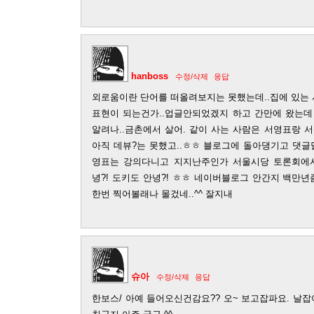
hanboss
수정/삭제
응답
외로움이란 단어를 떠올려보지는 못했는데..집에 있는
표현이 되는건가..업글안되었겠지 하고 간만에 왔는데 
알려나..금촌에서 살어. 같이 사는 사람은 서영표랑 
아직 데뷰?는 못했고..ㅎㅎ 블로그에 돌아댕기고 댓글
영표는 강의다니고 지지난주인가 서울시당 토론회에서 
녕?! 도키도 안녕?! ㅎㅎ 네이버블로그 안간지 백만년즘
한번 찍어볼래나 몰겄네..^^ 잘지내
슈아
수정/삭제
응답
한보스/ 아예 들어오신건감요?? 오~ 보고잡파요. 날잡