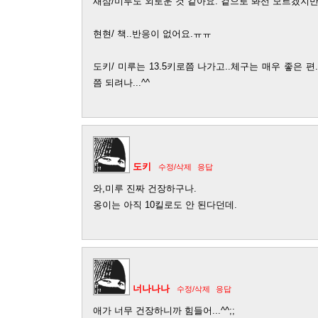
새삼/미루도 외로운 것 같아요. 겉으로 봐선 모르겠지만.
현현/ 책..반응이 없어요.ㅠㅠ
도키/ 미루는 13.5키로쯤 나가고..체구는 매우 좋은 편.
쯤 되려나...^^
도키
수정/삭제
응답
와,미루 진짜 건장하구나.
옹이는 아직 10킬로도 안 된다던데.
너나나나
수정/삭제
응답
애가 너무 건장하니까 힘들어...^^;;