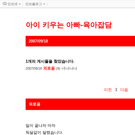
진보넷
진보블로그
아이 키우는 아빠-육아잡담
2007/09/18
1
개의 게시물을 찾았습니다.
외로움
너나나나
2007/09/18
(9)
이전
1
다음
외로움
일이 끝나자 마자
득달같이 달렸습니다.