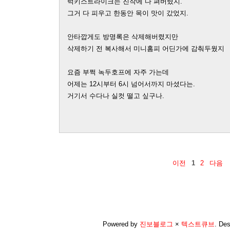
럭키스트라이크는 진작에 다 펴버렸지.
그거 다 피우고 한동안 목이 맛이 갔었지.
안타깝게도 방명록은 삭제해버렸지만
삭제하기 전 복사해서 미니홈피 어딘가에 감춰두웠지
요즘 부쩍 녹두호프에 자주 가는데
어제는 12시부터 6시 넘어서까지 마셨다는.
거기서 수다나 실컷 떨고 싶구나.
이전
1
2
다음
Powered by
진보블로그
×
텍스트큐브
.
Des