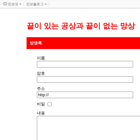
진보넷
진보블로그
끝이 있는 공상과 끝이 없는 망상
방명록
이름
암호
주소
비밀
내용