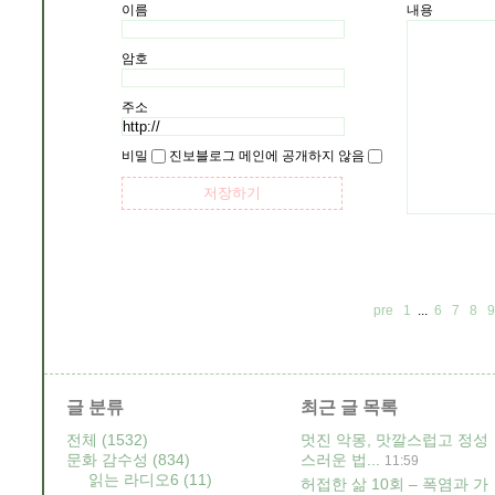
이름
내용
암호
주소
비밀
진보블로그 메인에 공개하지 않음
pre
1
...
6
7
8
9
글 분류
최근 글 목록
전체
(1532)
멋진 악몽, 맛깔스럽고 정성
문화 감수성
(834)
스러운 법...
11:59
읽는 라디오6
(11)
허접한 삶 10회 – 폭염과 가