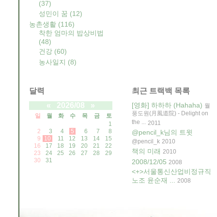
(37)
성민이 꿈
(12)
농촌생활
(116)
착한 엄마의 밥상비법
(48)
건강
(60)
농사일지
(8)
달력
최근 트랙백 목록
«
2026/08
»
[영화] 하하하 (Hahaha)
월
풍도원(月風道院) - Delight on
일
월
화
수
목
금
토
the ...
2011
1
2
3
4
5
6
7
8
@pencil_k님의 트윗
9
10
11
12
13
14
15
@pencil_k
2010
16
17
18
19
20
21
22
책의 미래
2010
23
24
25
26
27
28
29
30
31
2008/12/05
2008
<+>서울통신산업비정규직
노조 윤순재 ...
2008