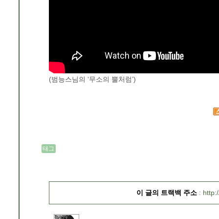
(범능스님의 ‘무소의 뿔처럼’)
태그
이 글의 트랙백 주소
http: