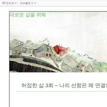
진보넷
진보블로그
새로운 삶을 위해
허접한 삶 3회 – 나의 선함은 왜 연