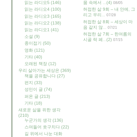
읽는 라디오5
(146)
뭄 속에서 ...
(4)
08/05
읽는 라디오4
(100)
허접한 삶 9회 – 내 안에, 그
리고 우리...
07/28
읽는 라디오3
(165)
허접한 삶 8회 – 세상이 마
읽는 라디오2
(138)
음 같지 않...
07/21
읽는 라디오1
(41)
허접한 삶 7회 – 한여름의
소설
(9)
시골 락 페...
(2)
07/15
종이접기
(50)
영화
(121)
기타
(40)
오래된 책장
(12)
우리 살아가는 세상은
(369)
책을 공유합니다
(27)
편지
(33)
성민이 글
(74)
퍼온 글
(213)
기타
(18)
새로운 삶을 위한 생각
(210)
누군가의 생각
(136)
스며들어 쏫구치다
(22)
길 위에서 나눈 대화