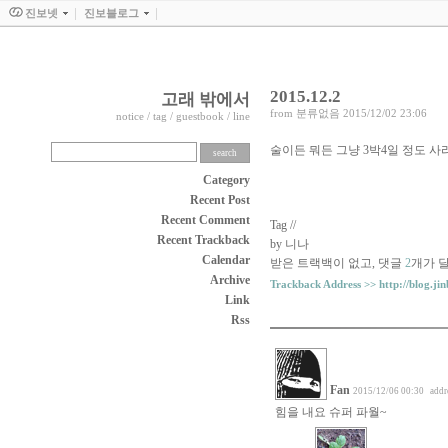
진보넷
진보블로그
2015.12.2
고래 밖에서
from
분류없음
2015/12/02 23:06
notice
/
tag
/
guestbook
/
line
술이든 뭐든 그냥 3박4일 정도 사
Category
Recent Post
Recent Comment
Tag //
Recent Trackback
by 니나
Calendar
받은 트랙백이 없고
,
댓글
2
개가 
Archive
Trackback Address >>
http://blog.j
Link
Rss
Fan
2015/12/06 00:30
addr
힘을 내요 슈퍼 파월~