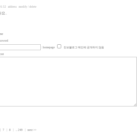
01:52
address
modify / delete
요..
ame
assword
: homepage
진보블로그 메인에 공개하지 않음
cret
7
8
...
249
next >>