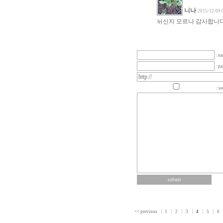
니나
2015/12/09 
뉘신지 모르나 감사합니다
: n
: p
: se
<< previous
1
2
3
4
5
6