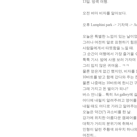
13일. 방콕 여행.
오전 버마 비자를 알아보다.
오후 Lumphini park -> 기차역 -> Art 
오늘은 특별한 느낌이 있는 날이었
그러나 여전히 말로 표현하기 힘든
사람들에게서 따뜻함을 느낄 때.
그 순간이 여행에서 가장 즐거울 수
툭툭 기사. 밤에 사원 보러 가자며
그리 밉지 않은 귀여움... ㅋㅋ
물론 얻은게 없긴 했지만, 비자를
10바트를 받고 함께 갔다와 주는
물론 나중에는 10바트에 한시간 
그래 가지고 돈 벌이가 되나?
버스 언니들... 특히 Art gallery
어디에 내릴지 알려주려고 영어를 
내릴 때도 어디로 가라고 알려주는 
오늘은 약간(?) 과소비를 한 날.
강가에 위치한 아름다운 캠페어를
대학가 거리의 분위기에 취해서
인형이 달린 주황색 파우치 하나와
여전히...