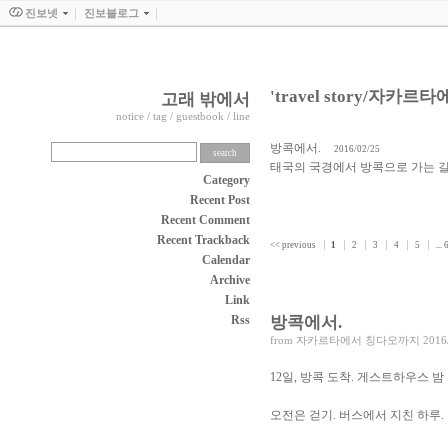
진보넷
진보블로그
'travel story/자
고래 밖에서
notice
/
tag
/
guestbook
/
line
방콕에서.
2016/02/25
태국의 국경에서 방콕으로 가는 길 - 
Category
Recent Post
Recent Comment
Recent Trackback
<< previous
1
2
3
4
5
...
Calendar
Archive
Link
Rss
방콕에서.
from
자카르타에서 칭다오까지
2016
12일, 방콕 도착. 게스트하우스 밤 
오전은 걷기. 버스에서 지친 하루.