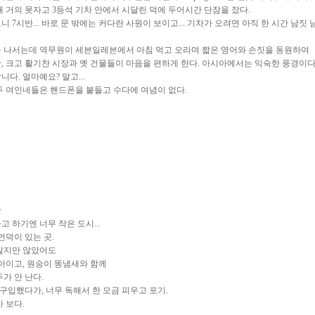
 거의 못자고 3등석 기차 안에서 시달린 덕에 두어시간 단잠을 잤다.
7시반... 바로 문 밖에는 커다란 사원이 보이고... 기차가 오려면 아직 한 시간 남짓 
을 나서는데 역무원이 세븐일레븐에서 아침 먹고 오라며 짧은 영어와 손짓을 동원하여
, 크고 활기찬 시장과 옛 건물들이 마음을 편하게 한다. 아시아에서는 익숙한 풍경이다
다. 얼마예요? 말고...
두 여인네들은 핸드폰을 붙들고 수다에 여념이 없다.
만
 하기엔 너무 작은 도시...
언덕이 있는 곳.
 많지만 않았어도
 아이고, 원숭이 똥냄새와 함께
가 안 난다.
구입했다가, 너무 독해서 한 모금 피우고 포기.
 보다.