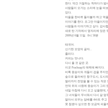
한다. 약간 거절하는 척하다가 밤새
사람들이 오가는 소리에 눈을 떠보니 
았다.
마을을 한바퀴 돌아볼까 하고 역
이야기를 한다. 조그만 마을이지만
사람들과 이야기하고 싶다. 감사합니
새로 탄 기차에서 옆자리에 앉은 
2009년 6월 11일. 8시 58분
태국어.
신기한 모양의 글자...
졸리다.
커피는 맛나다.
다시 올 것 같은 곳.
이곳 Prachuap의 매력에 빠지다.
비록 원숭이와 개들이 겁을 주지
숲으로 둘러싸인 항구도시, 도시라고
멀리까지 전망을 볼 수 있는 작은 
언덕 위의 사원에 원숭이가 그리
내일 아침에 다시 오고 싶을텐데,
그 녀석들이 무서워서 다시 갈 엄두
말아서 피우는 담배를 4바트 주고 
못 참겠다 싶으면 한 모금씩 피울까