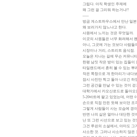
그립다. 아직 학생인 주제에
왜 그런 걸 그리워 하는거냐!!
-----
방금 게스트하우스에서 만난 일본
왜 보러가지 않느냐고 한다.
사원에서 느끼는 것은 무엇일까.
이곳의 사원들은 너무 화려해서 왠
아니, 그곳에 가는 것보다 사람들이
시장이나 거리, 스트리트 음식점.
오늘은 지나는 길에 무슨 커뮤니티
한평 남짓 작은 방이 있는 집들이
타일랜드에서 흔히 볼 수 있는 
작은 쪽창으로 개 한마리가 내다보
잠시 사진만 찍고 돌아 나오긴 하
그런 공간을 만날 수 있는 것이 걷
대학가에서 카오산로드로 돌아오는
5-20바트에 팔고 있었는데, 어떤
손으로 직접 만든 듯해 보이던 조각들
그렇게 사람들이 사는 모습에 경
반면 나의 삶은 얼마나 대단한 것
난 또 그런 시선으로 보고 있는 
그건 루쉰의 소설에서, 아마도 그
사소한 것. 그러나 사소하지 않은 