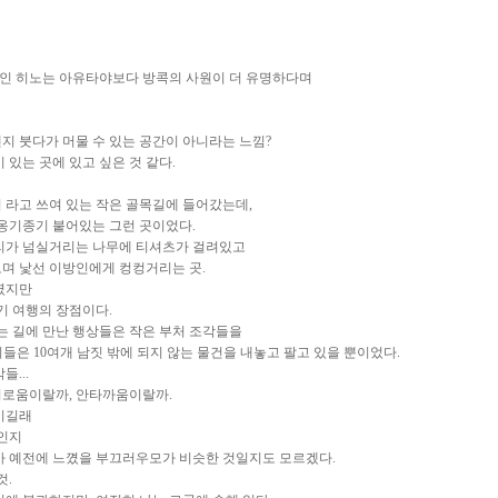
인 히노는 아유타야보다 방콕의 사원이 더 유명하다며
지 붓다가 머물 수 있는 공간이 아니라는 느낌?
 있는 곳에 있고 싶은 것 같다.
 라고 쓰여 있는 작은 골목길에 들어갔는데,
 옹기종기 붙어있는 그런 곳이었다.
뿌리가 넘실거리는 나무에 티셔츠가 걸려있고
며 낯선 이방인에게 컹컹거리는 곳.
였지만
기 여행의 장점이다.
 길에 만난 행상들은 작은 부처 조각들을
 이들은 10여개 남짓 밖에 되지 않는 물건을 내놓고 팔고 있을 뿐이었다.
...
이로움이랄까, 안타까움이랄까.
이길래
것인지
가 예전에 느꼈을 부끄러우모가 비슷한 것일지도 모르겠다.
것.