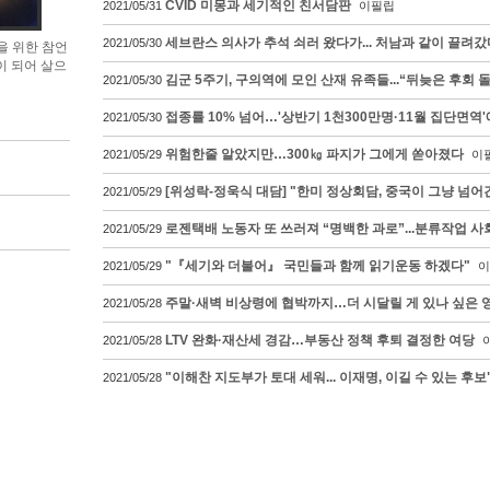
CVID 미몽과 세기적인 친서담판
2021/05/31
이필립
세브란스 의사가 추석 쇠러 왔다가... 처남과 같이 끌려갔
2021/05/30
을 위한 참언
이 되어 살으
김군 5주기, 구의역에 모인 산재 유족들...“뒤늦은 후회 
2021/05/30
접종률 10% 넘어…'상반기 1천300만명·11월 집단면역
2021/05/30
위험한줄 알았지만…300㎏ 파지가 그에게 쏟아졌다
2021/05/29
이
[위성락-정욱식 대담] "한미 정상회담, 중국이 그냥 넘어간
2021/05/29
로젠택배 노동자 또 쓰러져 “명백한 과로”...분류작업 사
2021/05/29
"『세기와 더불어』 국민들과 함께 읽기운동 하겠다"
2021/05/29
이
주말·새벽 비상령에 협박까지…더 시달릴 게 있나 싶은 
2021/05/28
LTV 완화·재산세 경감…부동산 정책 후퇴 결정한 여당
2021/05/28
"이해찬 지도부가 토대 세워... 이재명, 이길 수 있는 후보
2021/05/28