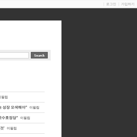
로그인
가입하기
이필립
속 성장 모색해야”
이필립
조국수호정당”
이필립
것'
이필립