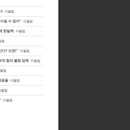
다
이필립
돌이킬 수 없어”
이필립
'에 한발짝
이필립
필립
다? 오판!"
이필립
회적 합의 불참 업체
이필립
필립
영웅들
이필립
이필립
"
이필립