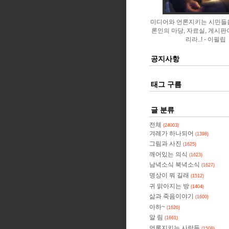
미디어와 언론지키는 시민들
론인의 마당, 자료실, 게시판
리라..!
이필립
공지사항
태그 구름
글 분류
전체
(24003)
겨레가 하나되어
(1398)
그림과 사진
(1625)
깨어있는 의식
(1623)
남녁소식 북녁소식
(1627)
명상이 뭐 길래
(1512)
귀 맑아지는 방
(1404)
삶과 죽음이야기
(1600)
아하~
(1626)
알 림
(1661)
언론지키는 사람들
(1508)