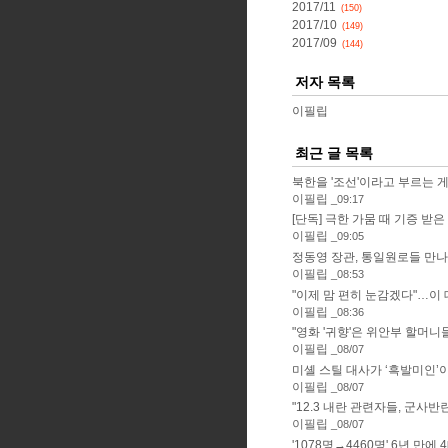
2017/11
(150)
2017/10
(149)
2017/09
(144)
저자 목록
이필립
최근 글 목록
북한을 '조선'이라고 부르는 게 
이필립
09:17
[단독] 극한 가뭄 때 기증 받은 '
이필립
09:05
정동영 장관, 통일원로들 만나 "
이필립
08:53
"이제 맘 편히 눈감겠다"…이 대
이필립
08:36
"영화 '귀향'은 위안부 할머니들 
이필립
08/07
미셸 스틸 대사가 ‘흑발미인’이 
이필립
08/07
"12.3 내란 관련자들, 군사반란
이필립
08/07
'1078명→4460명' 6년 만에 4