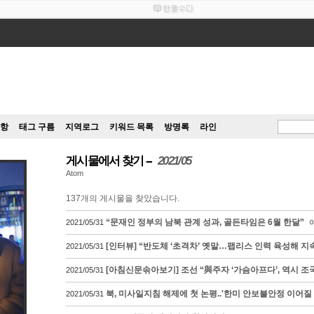
항
태그 구름
지역로그
키워드 목록
방명록
라인
게시물에서 찾기
2021/05
Atom
137
개의 게시물을 찾았습니다.
“문재인 정부의 남북 관계 성과, 골든타임은 6월 한달”
2021/05/31
[인터뷰] “반도체 ‘초격차’ 옛말…팹리스 인력 육성해 지
2021/05/31
[아침신문솎아보기] 조선 “與주자 ‘가슴아프다’, 역시 
2021/05/31
북, 미사일지침 해제에 첫 논평..'한미 안보불안정 이어질 
2021/05/31