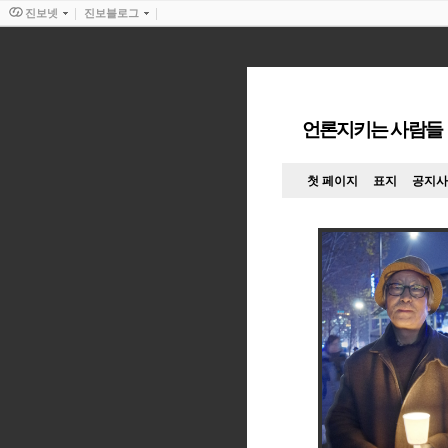
진보넷
진보블로그
언론지키는 사람들
첫 페이지
표지
공지사