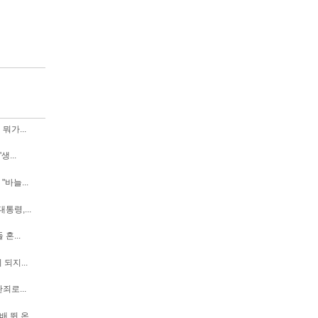
뭐가...
생...
바늘...
통령,...
혼...
되지...
죄로...
배 뛴 온...