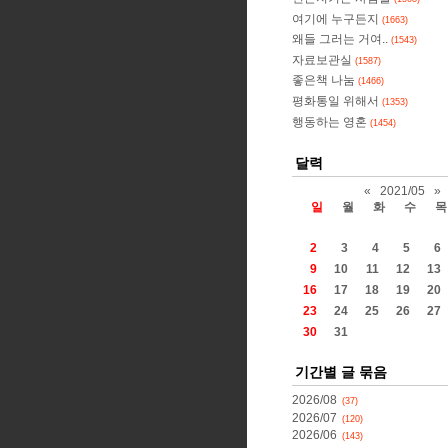
여기에 누구든지
(1663)
왜들 그러는 거여..
(1543)
자료보관실
(1587)
좋은책 나눔
(1466)
평화통일 위해서
(1353)
행동하는 영혼
(1454)
달력
«
2021/05
»
일
월
화
수
목
2
3
4
5
6
9
10
11
12
13
16
17
18
19
20
23
24
25
26
27
30
31
기간별 글 묶음
2026/08
(37)
2026/07
(120)
2026/06
(143)