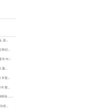
경...
화선...
국 어...
충...
초청...
 항...
00억…...
자로...