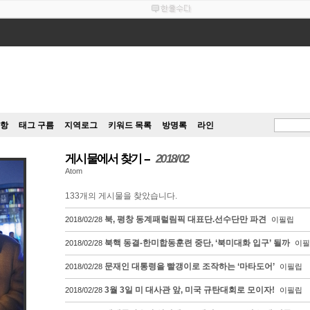
항
태그 구름
지역로그
키워드 목록
방명록
라인
게시물에서 찾기
2018/02
Atom
133
개의 게시물을 찾았습니다.
북, 평창 동계패럴림픽 대표단.선수단만 파견
2018/02/28
이필립
북핵 동결-한미합동훈련 중단, ‘북미대화 입구’ 될까
2018/02/28
이필
문재인 대통령을 빨갱이로 조작하는 ‘마타도어’
2018/02/28
이필립
3월 3일 미 대사관 앞, 미국 규탄대회로 모이자!
2018/02/28
이필립