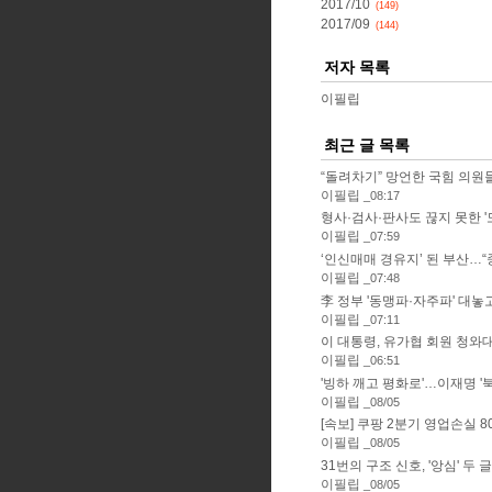
2017/10
(149)
2017/09
(144)
저자 목록
이필립
최근 글 목록
“돌려차기” 망언한 국힘 의원들, 
이필립
08:17
형사·검사·판사도 끊지 못한 '도
이필립
07:59
‘인신매매 경유지’ 된 부산…“중
이필립
07:48
李 정부 '동맹파·자주파' 대놓고 
이필립
07:11
이 대통령, 유가협 회원 청와대 
이필립
06:51
'빙하 깨고 평화로'…이재명 '북극
이필립
08/05
[속보] 쿠팡 2분기 영업손실 80
이필립
08/05
31번의 구조 신호, '앙심' 두 글
이필립
08/05