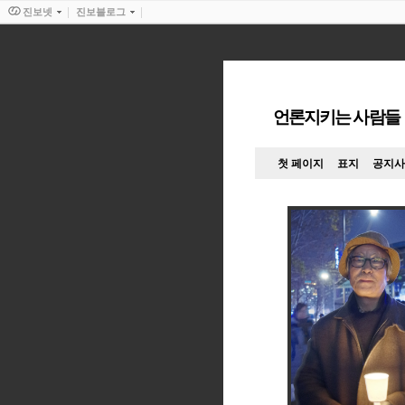
진보넷
진보블로그
언론지키는 사람들
첫 페이지
표지
공지사