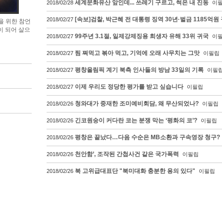
세계문화유산 앞인데... 쓰레기 구르고, 썩은 내 진동
2018/02/28
이
[속보]검찰, 박근혜 전 대통령 징역 30년·벌금 1185억원
2018/02/27
을 위한 참언
이 되어 살으
99주년 3.1절, 일제강제징용 희생자 유해 33위 귀국
2018/02/27
이
찜 쪄먹고 볶아 먹고, 기억에 오래 사무치는 그맛
2018/02/27
이필립
평창올림픽 계기 북측 인사들의 방남 33일의 기록
2018/02/27
이필
이제 우리도 정당한 평가를 받고 싶습니다
2018/02/27
이필립
청와대가 중재한 조미예비회담, 왜 무산되었나?
2018/02/26
이필립
긴코원숭이 커다란 코는 분쟁 막는 ‘평화의 코’?
2018/02/26
이필립
평창은 끝났다…다음 수순은 MB소환과 구속영장 청구?
2018/02/26
천안함’, 조작된 간첩사건 같은 국가폭력
2018/02/26
이필립
북 고위급대표단 "북미대화 충분한 용의 있다"
2018/02/26
이필립