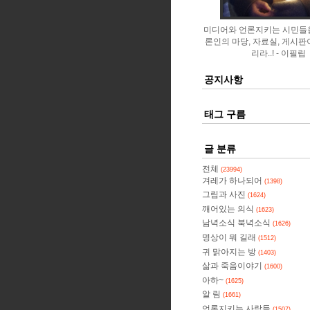
미디어와 언론지키는 시민들
론인의 마당, 자료실, 게시판
리라..!
이필립
공지사항
태그 구름
글 분류
전체
(23994)
겨레가 하나되어
(1398)
그림과 사진
(1624)
깨어있는 의식
(1623)
남녁소식 북녁소식
(1626)
명상이 뭐 길래
(1512)
귀 맑아지는 방
(1403)
삶과 죽음이야기
(1600)
아하~
(1625)
알 림
(1661)
언론지키는 사람들
(1507)