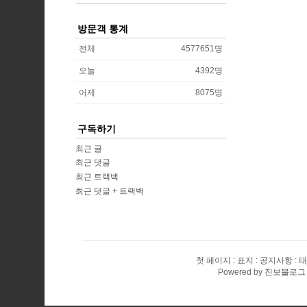
방문객 통계
전체
4577651
명
오늘
4392
명
어제
8075
명
구독하기
최근 글
최근 댓글
최근 트랙백
최근 댓글 + 트랙백
첫 페이지
표지
공지사항
태
Powered by
진보블로그