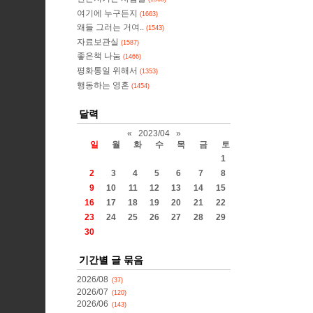
여기에 누구든지
(1663)
왜들 그러는 거여..
(1543)
자료보관실
(1587)
좋은책 나눔
(1466)
평화통일 위해서
(1353)
행동하는 영혼
(1454)
달력
«
2023/04
»
일
월
화
수
목
금
토
1
2
3
4
5
6
7
8
9
10
11
12
13
14
15
16
17
18
19
20
21
22
23
24
25
26
27
28
29
30
기간별 글 묶음
2026/08
(37)
2026/07
(120)
2026/06
(143)