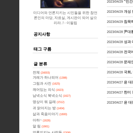
"민간
2023/04/29
개성 
2023/04/29
미디어와 언론지키는 시민들을 위한 참언
론인의 마당, 자료실, 게시판이 되어 살으
침묵하
2023/04/29
리라..!
이필립
尹대통
2023/04/28
공지사항
성과 
2023/04/28
태그 구름
전국에
2023/04/28
문재인
2023/04/28
글 분류
국회,
전체
2023/04/28
(24003)
겨레가 하나되어
(1398)
윤 대
2023/04/27
그림과 사진
(1625)
깨어있는 의식
(1623)
한미 
2023/04/27
남녁소식 북녁소식
(1627)
명상이 뭐 길래
윤 대
(1512)
2023/04/27
귀 맑아지는 방
(1404)
삶과 죽음이야기
(1600)
아하~
(1626)
알 림
(1661)
언론지키는 사람들
(1508)