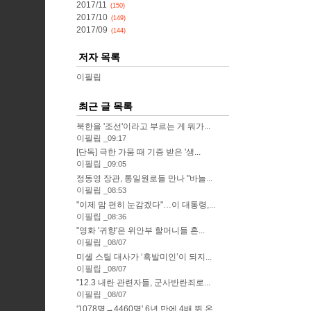
2017/11
(150)
2017/10
(149)
2017/09
(144)
저자 목록
이필립
최근 글 목록
북한을 '조선'이라고 부르는 게 뭐가...
이필립
09:17
[단독] 극한 가뭄 때 기증 받은 '생...
이필립
09:05
정동영 장관, 통일원로들 만나 "바늘...
이필립
08:53
"이제 맘 편히 눈감겠다"…이 대통령,...
이필립
08:36
"영화 '귀향'은 위안부 할머니들 혼...
이필립
08/07
미셸 스틸 대사가 ‘흑발미인’이 되지...
이필립
08/07
"12.3 내란 관련자들, 군사반란죄로...
이필립
08/07
'1078명→4460명' 6년 만에 4배 뛴 온...