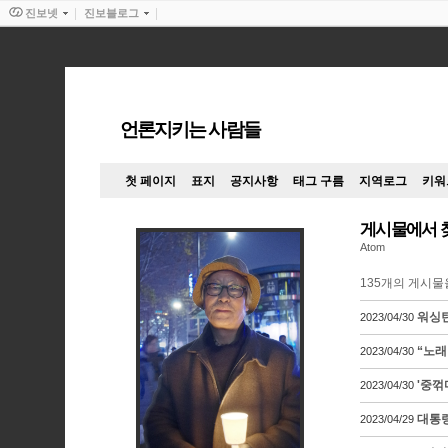
진보넷
진보블로그
언론지키는 사람들
첫 페이지
표지
공지사항
태그 구름
지역로그
키워
게시물에서 
Atom
135
개의 게시물
워싱턴
2023/04/30
“노래
2023/04/30
'중꺾
2023/04/30
대통
2023/04/29