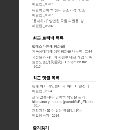
이필립
08/07
내란특검이 ‘박성재 공소기각’ 항소 ...
이필립
08/07
“돌려차기” 망언한 국힘 의원들, 경...
이필립
08/06
최근 트랙백 목록
팔레스타인에 평화를!
지구생태계에 생명평화를 나누며
2014
국정원과 사이버 사령부 대선 개입 의혹.
월풍도원(月風道院) - Delight on the ...
2013
최근 댓글 목록
늦게 봐서 미안합니다. 이미 10년전에 ...
이필립
2024
잘 읽었습니다. 강력히 책임을 묻기...
https://me.yahoo.co.jp/a/ndSsRgENb4z...
2014
관리자만 볼 수 있는 댓글입니다.
비밀방문자
2014
즐겨찾기