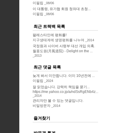
이필립
08/06
이 대통령, 유가협 회원 청와대 초청...
이필립
08/06
최근 트랙백 목록
팔레스타인에 평화를!
지구생태계에 생명평화를 나누며
2014
국정원과 사이버 사령부 대선 개입 의혹.
월풍도원(月風道院) - Delight on the ...
2013
최근 댓글 목록
늦게 봐서 미안합니다. 이미 10년전에 ...
이필립
2024
잘 읽었습니다. 강력히 책임을 묻기...
https://me.yahoo.co.jp/a/ndSsRgENb4z...
2014
관리자만 볼 수 있는 댓글입니다.
비밀방문자
2014
즐겨찾기
방문객 통계