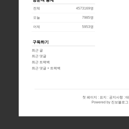
전체
4573169
명
오늘
7985
명
어제
5953
명
구독하기
최근 글
최근 댓글
최근 트랙백
최근 댓글 + 트랙백
첫 페이지
표지
공지사항
태
Powered by
진보블로그