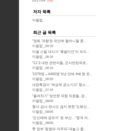
2017/09
(144)
저자 목록
이필립
최근 글 목록
"영화 '귀향'은 위안부 할머니들 혼...
이필립
09:20
미셸 스틸 대사가 ‘흑발미인’이 되지...
이필립
08:26
"12.3 내란 관련자들, 군사반란죄로...
이필립
08:16
'1078명→4460명' 6년 만에 4배 뛴 온...
이필립
08:06
내란특검이 ‘박성재 공소기각’ 항소 ...
이필립
07:43
“돌려차기” 망언한 국힘 의원들, 경...
이필립
08/06
형사·검사·판사도 끊지 못한 '도화선...
이필립
08/06
‘인신매매 경유지’ 된 부산…“중국 어...
이필립
08/06
李 정부 '동맹파·자주파' 대놓고 충...