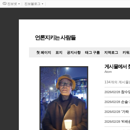
진보넷
진보블로그
언론지키는 사람들
첫 페이지
표지
공지사항
태그 구름
지역로그
키워
게시물에서 
Atom
134
개의 게시물
참수당
2026/02/28
손솔·
2026/02/28
'가짜
2026/02/28
‘K배
2026/02/28