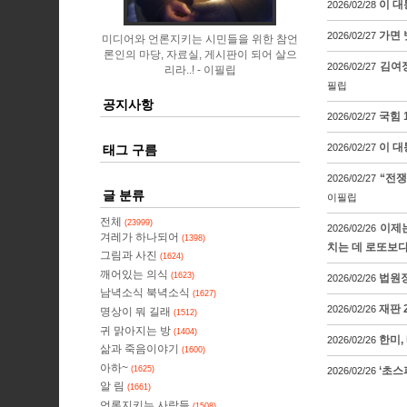
이 대
2026/02/28
가면 
2026/02/27
미디어와 언론지키는 시민들을 위한 참언
론인의 마당, 자료실, 게시판이 되어 살으
김여정
2026/02/27
리라..!
이필립
필립
공지사항
국힘 
2026/02/27
이 대
2026/02/27
태그 구름
“전쟁
2026/02/27
글 분류
이필립
전체
(23999)
이제는
2026/02/26
겨레가 하나되어
(1398)
치는 데 로또보다
그림과 사진
(1624)
깨어있는 의식
(1623)
법원장
2026/02/26
남녁소식 북녁소식
(1627)
재판 
2026/02/26
명상이 뭐 길래
(1512)
귀 맑아지는 방
(1404)
한미,
2026/02/26
삶과 죽음이야기
(1600)
아하~
(1625)
‘초스
2026/02/26
알 림
(1661)
언론지키는 사람들
(1508)