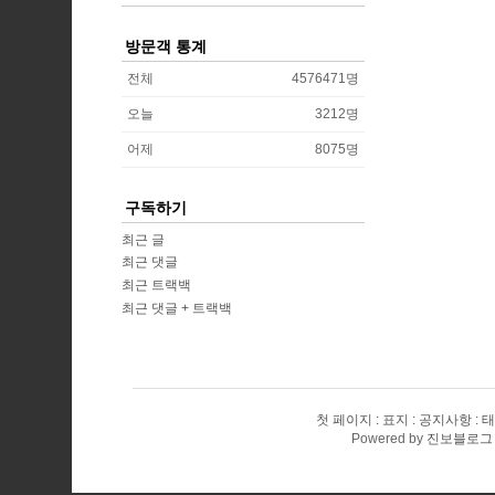
방문객 통계
전체
4576471
명
오늘
3212
명
어제
8075
명
구독하기
최근 글
최근 댓글
최근 트랙백
최근 댓글 + 트랙백
첫 페이지
표지
공지사항
태
Powered by
진보블로그