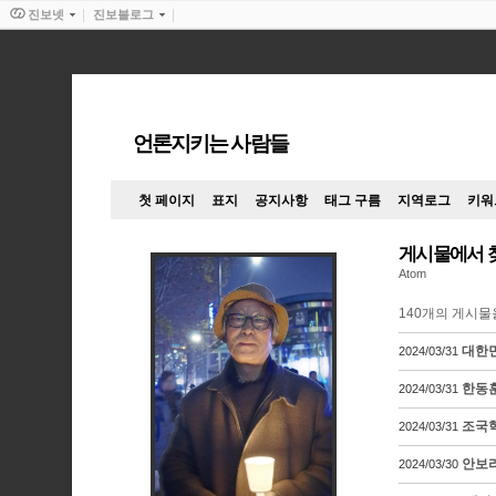
진보넷
진보블로그
언론지키는 사람들
첫 페이지
표지
공지사항
태그 구름
지역로그
키워
게시물에서 
Atom
140
개의 게시물
대한민
2024/03/31
한동훈
2024/03/31
조국혁
2024/03/31
안보리
2024/03/30