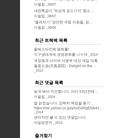
이필립
08/07
내란특검이 ‘박성재 공소기각’ 항소 ...
이필립
08/07
“돌려차기” 망언한 국힘 의원들, 경...
이필립
08/06
최근 트랙백 목록
팔레스타인에 평화를!
지구생태계에 생명평화를 나누며
2014
국정원과 사이버 사령부 대선 개입 의혹.
월풍도원(月風道院) - Delight on the ...
2013
최근 댓글 목록
늦게 봐서 미안합니다. 이미 10년전에 ...
이필립
2024
잘 읽었습니다. 강력히 책임을 묻기...
https://me.yahoo.co.jp/a/ndSsRgENb4z...
2014
관리자만 볼 수 있는 댓글입니다.
비밀방문자
2014
즐겨찾기