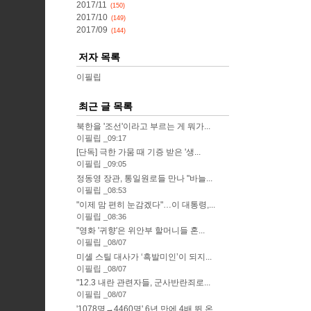
2017/11
(150)
2017/10
(149)
2017/09
(144)
저자 목록
이필립
최근 글 목록
북한을 '조선'이라고 부르는 게 뭐가...
이필립
09:17
[단독] 극한 가뭄 때 기증 받은 '생...
이필립
09:05
정동영 장관, 통일원로들 만나 "바늘...
이필립
08:53
"이제 맘 편히 눈감겠다"…이 대통령,...
이필립
08:36
"영화 '귀향'은 위안부 할머니들 혼...
이필립
08/07
미셸 스틸 대사가 ‘흑발미인’이 되지...
이필립
08/07
"12.3 내란 관련자들, 군사반란죄로...
이필립
08/07
'1078명→4460명' 6년 만에 4배 뛴 온...