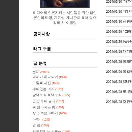
'대파
2024/03/30
“김건
2024/03/30
미디어와 언론지키는 시민들을 위한 참언
론인의 마당, 자료실, 게시판이 되어 살으
심판론
2024/03/30
리라..!
이필립
"그래
2024/03/29
공지사항
[울산
2024/03/29
태그 구름
대기업
2024/03/29
통쾌한
2024/03/29
글 분류
통일부
전체
2024/03/29
(24003)
겨레가 하나되어
(1398)
[조찬
2024/03/28
그림과 사진
(1625)
깨어있는 의식
(1623)
또 원
2024/03/28
남녁소식 북녁소식
(1627)
명상이 뭐 길래
재판부
(1512)
2024/03/28
귀 맑아지는 방
(1404)
삶과 죽음이야기
(1600)
아하~
(1626)
알 림
(1661)
언론지키는 사람들
(1508)