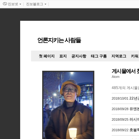
진보넷
진보블로그
언론지키는 사람들
첫 페이지
표지
공지사항
태그 구름
지역로그
키워
게시물에서 
Atom
485
개의 게시물
22년
2018/10/01
유엔본
2018/09/28
러시아
2018/09/25
촛불혁
2018/09/22