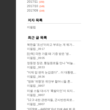
2017/11
(150)
2017/10
(149)
2017/09
(144)
저자 목록
이필립
최근 글 목록
북한을 '조선'이라고 부르는 게 뭐가...
이필립
09:17
[단독] 극한 가뭄 때 기증 받은 '생...
이필립
09:05
정동영 장관, 통일원로들 만나 "바늘...
이필립
08:53
"이제 맘 편히 눈감겠다"…이 대통령,...
이필립
08:36
"영화 '귀향'은 위안부 할머니들 혼...
이필립
08/07
미셸 스틸 대사가 ‘흑발미인’이 되지...
이필립
08/07
"12.3 내란 관련자들, 군사반란죄로...
이필립
08/07
'1078명→4460명' 6년 만에 4배 뛴 온...