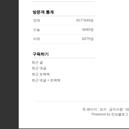
방문객 통계
전체
4577949
명
오늘
4690
명
어제
8075
명
구독하기
최근 글
최근 댓글
최근 트랙백
최근 댓글 + 트랙백
첫 페이지
표지
공지사항
태
Powered by
진보블로그