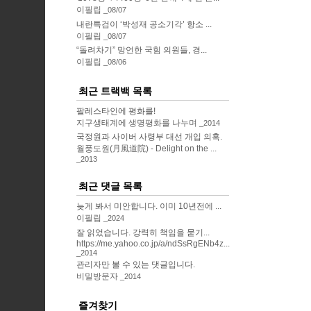
이필립
08/07
내란특검이 ‘박성재 공소기각’ 항소 ...
이필립
08/07
“돌려차기” 망언한 국힘 의원들, 경...
이필립
08/06
최근 트랙백 목록
팔레스타인에 평화를!
지구생태계에 생명평화를 나누며
2014
국정원과 사이버 사령부 대선 개입 의혹.
월풍도원(月風道院) - Delight on the ...
2013
최근 댓글 목록
늦게 봐서 미안합니다. 이미 10년전에 ...
이필립
2024
잘 읽었습니다. 강력히 책임을 묻기...
https://me.yahoo.co.jp/a/ndSsRgENb4z...
2014
관리자만 볼 수 있는 댓글입니다.
비밀방문자
2014
즐겨찾기