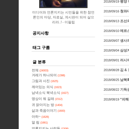
평양 
2018/09/19
청와대
2018/09/16
미디어와 언론지키는 시민들을 위한 참언
론인의 마당, 자료실, 게시판이 되어 살으
조선의
2018/09/13
리라..!
이필립
메르스
2018/09/10
공지사항
생사의
2018/09/07
태그 구름
삼성계
2018/09/04
러시
2018/09/01
글 분류
김 & 
전체
2018/08/28
(24003)
겨레가 하나되어
(1398)
남북화
2018/08/25
그림과 사진
(1625)
깨어있는 의식
(1623)
기득권
2018/08/22
남녁소식 북녁소식
(1627)
명상이 뭐 길래
“피해
(1512)
2018/08/19
귀 맑아지는 방
(1404)
삶과 죽음이야기
(1600)
아하~
(1626)
알 림
(1661)
언론지키는 사람들
(1508)