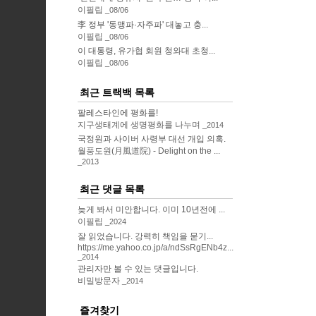
이필립
08/06
李 정부 '동맹파·자주파' 대놓고 충...
이필립
08/06
이 대통령, 유가협 회원 청와대 초청...
이필립
08/06
최근 트랙백 목록
팔레스타인에 평화를!
지구생태계에 생명평화를 나누며
2014
국정원과 사이버 사령부 대선 개입 의혹.
월풍도원(月風道院) - Delight on the ...
2013
최근 댓글 목록
늦게 봐서 미안합니다. 이미 10년전에 ...
이필립
2024
잘 읽었습니다. 강력히 책임을 묻기...
https://me.yahoo.co.jp/a/ndSsRgENb4z...
2014
관리자만 볼 수 있는 댓글입니다.
비밀방문자
2014
즐겨찾기