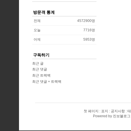
방문객 통계
전체
4572900
명
오늘
7716
명
어제
5953
명
구독하기
최근 글
최근 댓글
최근 트랙백
최근 댓글 + 트랙백
첫 페이지
표지
공지사항
태
Powered by
진보블로그