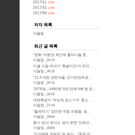
2017/11
(150)
2017/10
(149)
2017/09
(144)
저자 목록
이필립
최근 글 목록
"영화 '귀향'은 위안부 할머니들 혼...
이필립
09:20
미셸 스틸 대사가 ‘흑발미인’이 되지...
이필립
08:26
"12.3 내란 관련자들, 군사반란죄로...
이필립
08:16
'1078명→4460명' 6년 만에 4배 뛴 온...
이필립
08:06
내란특검이 ‘박성재 공소기각’ 항소 ...
이필립
07:43
“돌려차기” 망언한 국힘 의원들, 경...
이필립
08/06
형사·검사·판사도 끊지 못한 '도화선...
이필립
08/06
‘인신매매 경유지’ 된 부산…“중국 어...