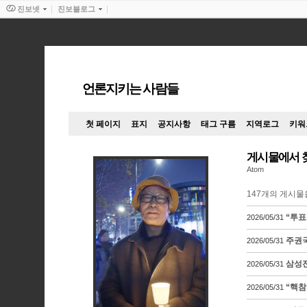
진보넷
진보블로그
언론지키는 사람들
첫 페이지
표지
공지사항
태그 구름
지역로그
키워
게시물에서 
Atom
147
개의 게시물
“투표
2026/05/31
주권국
2026/05/31
삼성전
2026/05/31
“핵참
2026/05/31