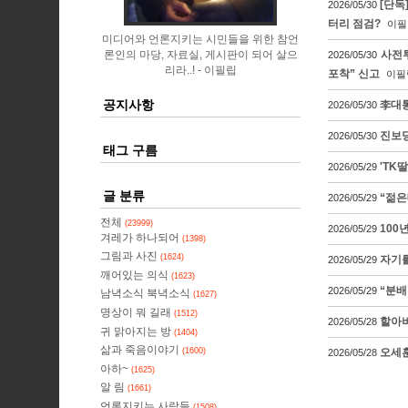
[단독
2026/05/30
터리 점검?
이필
미디어와 언론지키는 시민들을 위한 참언
론인의 마당, 자료실, 게시판이 되어 살으
사전투
2026/05/30
리라..!
이필립
포착” 신고
이필
공지사항
李대통
2026/05/30
진보당
2026/05/30
태그 구름
'TK
2026/05/29
글 분류
“젊은
2026/05/29
전체
(23999)
100
2026/05/29
겨레가 하나되어
(1398)
그림과 사진
(1624)
자기를
2026/05/29
깨어있는 의식
(1623)
“분배
2026/05/29
남녁소식 북녁소식
(1627)
명상이 뭐 길래
(1512)
할아버
2026/05/28
귀 맑아지는 방
(1404)
삶과 죽음이야기
오세훈
(1600)
2026/05/28
아하~
(1625)
알 림
(1661)
언론지키는 사람들
(1508)