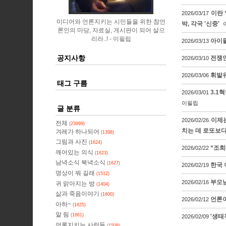
이란 
2026/03/17
미디어와 언론지키는 시민들을 위한 참언
박, 각국 '신중'
론인의 마당, 자료실, 게시판이 되어 살으
리라..!
이필립
아이들
2026/03/13
공지사항
전쟁연
2026/03/10
휘발유
2026/03/06
태그 구름
3.1
2026/03/01
이필립
글 분류
이제는
2026/02/26
전체
(23999)
치는 데 로또보다
겨레가 하나되어
(1398)
그림과 사진
(1624)
“조희
2026/02/22
깨어있는 의식
(1623)
남녁소식 북녁소식
(1627)
한국 
2026/02/19
명상이 뭐 길래
(1512)
부모님
2026/02/16
귀 맑아지는 방
(1404)
삶과 죽음이야기
(1600)
언론이
2026/02/12
아하~
(1625)
알 림
(1661)
'생태
2026/02/09
언론지키는 사람들
(1508)