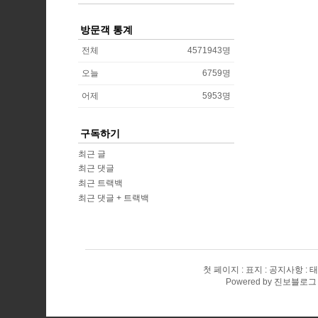
방문객 통계
전체
4571943
명
오늘
6759
명
어제
5953
명
구독하기
최근 글
최근 댓글
최근 트랙백
최근 댓글 + 트랙백
첫 페이지
표지
공지사항
태
Powered by
진보블로그