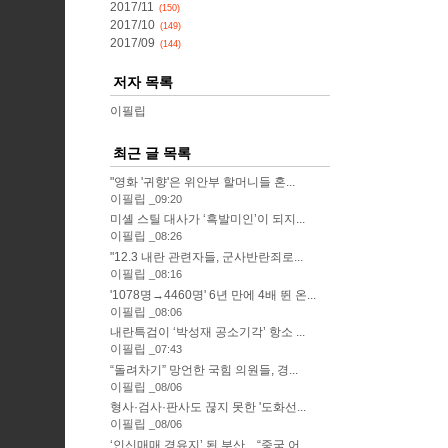
2017/11
(150)
2017/10
(149)
2017/09
(144)
저자 목록
이필립
최근 글 목록
"영화 '귀향'은 위안부 할머니들 혼...
이필립
09:20
미셸 스틸 대사가 ‘흑발미인’이 되지...
이필립
08:26
"12.3 내란 관련자들, 군사반란죄로...
이필립
08:16
'1078명→4460명' 6년 만에 4배 뛴 온...
이필립
08:06
내란특검이 ‘박성재 공소기각’ 항소 ...
이필립
07:43
“돌려차기” 망언한 국힘 의원들, 경...
이필립
08/06
형사·검사·판사도 끊지 못한 '도화선...
이필립
08/06
‘인신매매 경유지’ 된 부산…“중국 어...