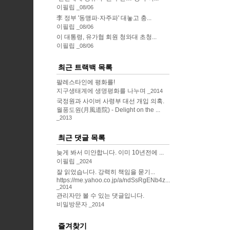
이필립
08/06
李 정부 '동맹파·자주파' 대놓고 충...
이필립
08/06
이 대통령, 유가협 회원 청와대 초청...
이필립
08/06
최근 트랙백 목록
팔레스타인에 평화를!
지구생태계에 생명평화를 나누며
2014
국정원과 사이버 사령부 대선 개입 의혹.
월풍도원(月風道院) - Delight on the ...
2013
최근 댓글 목록
늦게 봐서 미안합니다. 이미 10년전에 ...
이필립
2024
잘 읽었습니다. 강력히 책임을 묻기...
https://me.yahoo.co.jp/a/ndSsRgENb4z...
2014
관리자만 볼 수 있는 댓글입니다.
비밀방문자
2014
즐겨찾기