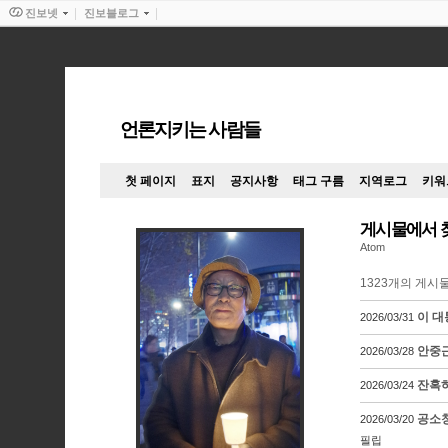
진보넷
진보블로그
언론지키는 사람들
첫 페이지
표지
공지사항
태그 구름
지역로그
키워
게시물에서 
Atom
1323
개의 게시
이 대
2026/03/31
안중근
2026/03/28
잔혹하
2026/03/24
공소청
2026/03/20
필립