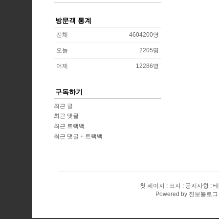
방문객 통계
전체
4604200
명
오늘
2205
명
어제
12286
명
구독하기
최근 글
최근 댓글
최근 트랙백
최근 댓글 + 트랙백
첫 페이지
표지
공지사항
태
Powered by
진보블로그