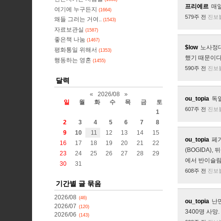
프리에르
매일
여기에 누구든지
(1664)
579주 전
진보
왜들 그러는 거여..
(1543)
자료보관실
(1587)
좋은책 나눔
(1467)
$low
노사정대
평화통일 위해서
(1353)
했기 때문이다
행동하는 영혼
(1455)
590주 전
진보
달력
«
2026/08
»
ou_topia
독
일
월
화
수
목
금
토
607주 전
진보
1
2
3
4
5
6
7
8
9
10
11
12
13
14
15
ou_topia
페기
16
17
18
19
20
21
22
(BOGIDA)
23
24
25
26
27
28
29
에서 반이슬람
30
31
608주 전
진보
기간별 글 묶음
2026/08
(46)
ou_topia
난민
2026/07
(120)
3400명 사망.
2026/06
(143)