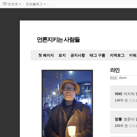
진보넷
진보블로그
언론지키는 사람들
첫 페이지
표지
공지사항
태그 구름
지역로그
키워
라인
RSS
Atom
아비
마지막 
148주 전
진보
깡통
영문이 
288주 전
진보