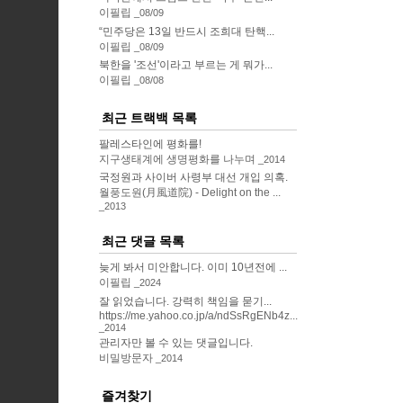
이필립
08/09
“민주당은 13일 반드시 조희대 탄핵...
이필립
08/09
북한을 '조선'이라고 부르는 게 뭐가...
이필립
08/08
최근 트랙백 목록
팔레스타인에 평화를!
지구생태계에 생명평화를 나누며
2014
국정원과 사이버 사령부 대선 개입 의혹.
월풍도원(月風道院) - Delight on the ...
2013
최근 댓글 목록
늦게 봐서 미안합니다. 이미 10년전에 ...
이필립
2024
잘 읽었습니다. 강력히 책임을 묻기...
https://me.yahoo.co.jp/a/ndSsRgENb4z...
2014
관리자만 볼 수 있는 댓글입니다.
비밀방문자
2014
즐겨찾기