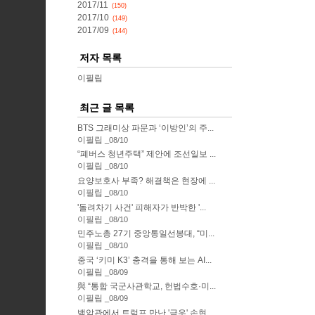
2017/11
(150)
2017/10
(149)
2017/09
(144)
저자 목록
이필립
최근 글 목록
BTS 그래미상 파문과 ‘이방인’의 주...
이필립
08/10
“폐버스 청년주택” 제안에 조선일보 ...
이필립
08/10
요양보호사 부족? 해결책은 현장에 ...
이필립
08/10
'돌려차기 사건' 피해자가 반박한 '...
이필립
08/10
민주노총 27기 중앙통일선봉대, “미...
이필립
08/10
중국 ‘키미 K3’ 충격을 통해 보는 AI...
이필립
08/09
與 “통합 국군사관학교, 헌법수호·미...
이필립
08/09
백악관에서 트럼프 만난 '극우' 손현...