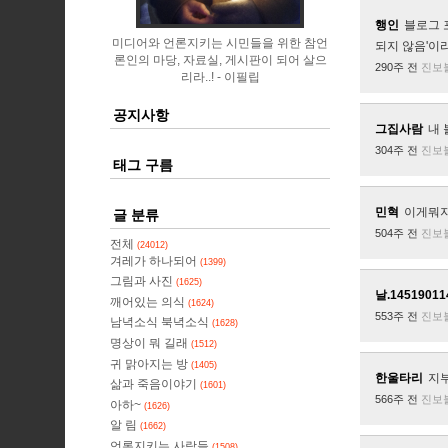
행인
블로그 
미디어와 언론지키는 시민들을 위한 참언
되지 않음'이라
론인의 마당, 자료실, 게시판이 되어 살으
290주 전
진보
리라..!
이필립
공지사항
그집사람
내 
304주 전
진보
태그 구름
민혁
이게뭐
글 분류
504주 전
진보
전체
(24012)
겨레가 하나되어
(1399)
그림과 사진
(1625)
날.14519011
깨어있는 의식
(1624)
553주 전
진보
남녁소식 북녁소식
(1628)
명상이 뭐 길래
(1512)
귀 맑아지는 방
(1405)
한울타리
지부
삶과 죽음이야기
(1601)
566주 전
진보
아하~
(1626)
알 림
(1662)
언론지키는 사람들
(1508)