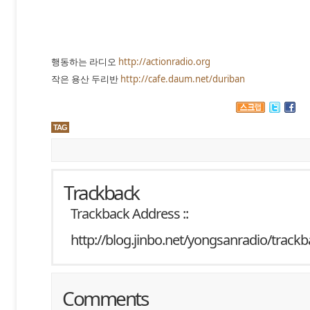
행동하는 라디오
http://actionradio.org
작은 용산 두리반
http://cafe.daum.net/duriban
TAG
Trackback
Trackback Address ::
http://blog.jinbo.net/yongsanradio/track
Comments