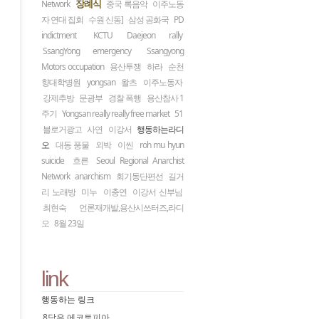
장례식
Network
중국 록음악
이주노동
자 연대 집회
수원 신동]
삼성 공화국
PD
indictment
KCTU Daejeon rally
SsangYong emergency
Ssangyong
Motors occupation
용산투쟁
하라
순천
향대학병원
yongsan
왈츠
이주노동자
강제추방
문광부
경찰 폭행
용산참사 1
주기
Yongsan really really free market
51
블로거광고
사연
이강서
행동하는라디
오
대동 풍물
외박
이씬
roh mu hyun
suicide
흐른
Seoul Regional Anarchist
Network
anarchism
회기동단편선
길거
리 노래방
미누
이충연
이강서 신부님
최현숙
언론재개발,용산시쓰터즈,라디
오
8월 23일
link
행동하는 링크
8당은 에코토피아