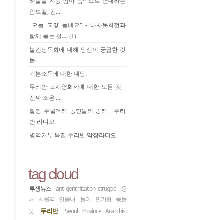
하늘을 지붕 삼아 음악으로 연대하는
엄보컬, 김....
"오늘 교양 돋네요" - 나사못회전과
함께 듣는 클....
(1)
불킨낭독회에 대해 당신이 궁금한 것
들.
기본소득에 대한 대담.
두리반 도시영화제에 대한 모든 것 -
진짜 조은 ....
팔당 두물머리 농민들의 승리 - 두리
반 라디오.
병역거부 특집 두리반 막장라디오.
tag cloud
투쟁뉴스
anti-gentrification struggle
웅
녀
서울역
안종녀
돌미
민가협
풍물
두리반
굿
Seoul Province Anarchist