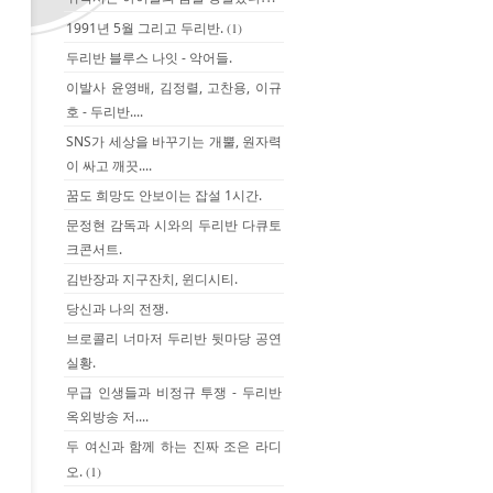
1991년 5월 그리고 두리반.
(1)
두리반 블루스 나잇 - 악어들.
이발사 윤영배, 김정렬, 고찬용, 이규
호 - 두리반....
SNS가 세상을 바꾸기는 개뿔, 원자력
이 싸고 깨끗....
꿈도 희망도 안보이는 잡설 1시간.
문정현 감독과 시와의 두리반 다큐토
크콘서트.
김반장과 지구잔치, 윈디시티.
당신과 나의 전쟁.
브로콜리 너마저 두리반 뒷마당 공연
실황.
무급 인생들과 비정규 투쟁 - 두리반
옥외방송 저....
두 여신과 함께 하는 진짜 조은 라디
오.
(1)