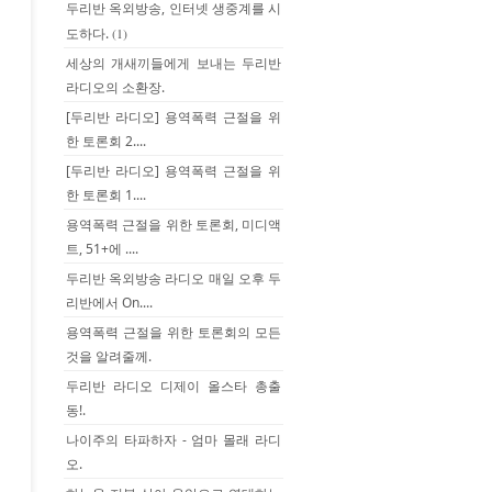
두리반 옥외방송, 인터넷 생중계를 시
도하다.
(1)
세상의 개새끼들에게 보내는 두리반
라디오의 소환장.
[두리반 라디오] 용역폭력 근절을 위
한 토론회 2....
[두리반 라디오] 용역폭력 근절을 위
한 토론회 1....
용역폭력 근절을 위한 토론회, 미디액
트, 51+에 ....
두리반 옥외방송 라디오 매일 오후 두
리반에서 On....
용역폭력 근절을 위한 토론회의 모든
것을 알려줄께.
두리반 라디오 디제이 올스타 총출
동!.
나이주의 타파하자 - 엄마 몰래 라디
오.