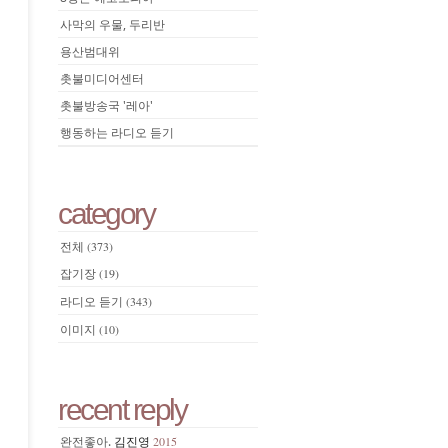
사막의 우물, 두리반
용산범대위
촛불미디어센터
촛불방송국 '레아'
행동하는 라디오 듣기
category
전체
(373)
잡기장
(19)
라디오 듣기
(343)
이미지
(10)
recent reply
완전좋아.
김진영
2015