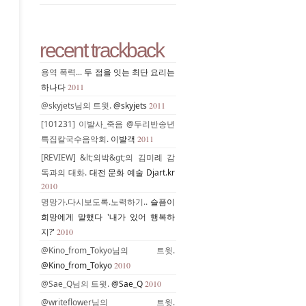
recent trackback
용역 폭력...
두 점을 잇는 최단 요리는
하나다
2011
@skyjets님의 트윗.
@skyjets
2011
[101231] 이발사_죽음 @두리반송년
특집칼국수음악회.
이발객
2011
[REVIEW] &lt;외박&gt;의 김미례 감
독과의 대화.
대전 문화 예술 Djart.kr
2010
명망가.다시보도록.노력하기..
슬픔이
희망에게 말했다 '내가 있어 행복하
지?'
2010
@Kino_from_Tokyo님의 트윗.
@Kino_from_Tokyo
2010
@Sae_Q님의 트윗.
@Sae_Q
2010
@writeflower님의 트윗.