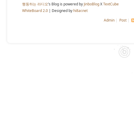
행동하는 라디오
’s Blog is powered by
JinboBlog
X
TextCube
WhiteBoard 2.0
| Designed by
hi8ar.net
Admin
|
Post
|