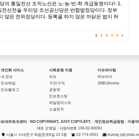
리당의 통일전선 조직노선은 노-농-빈-학 계급동맹이다!- 1.
일전선전술 우리당 조선공산당은 반합법정당이다. 정부
지 않은 전위정당이다. 등록을 하지 않은 까닭은 법이 허
1
2
3
4
5
개인화 서비스
사회운동 지원
이슈파이팅
내 정보
속보
빅브라더
진보메일
구인/구직
2MB18noma
진보블로그
공동체
진보호스팅
메일링리스트
소셜펀치
진보네트워크센터
NO COPYRIGHT, JUST COPYLEFT.
개인정보취급방침
이용약
오병일
106-82-60092
대표
사업자번호
서울시 서대문구 독립문로8길 23 3층
02-774-4551
truesig (at) jinbo.n