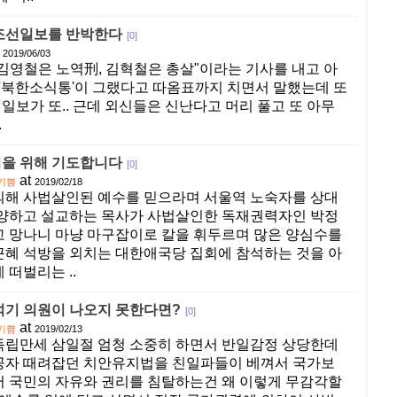
조선일보를 반박한다
[0]
2019/06/03
 "김영철은 노역刑, 김혁철은 총살"이라는 기사를 내고 아
 '북한소식통'이 그랬다고 따옴표까지 치면서 말했는데 또
조선일보가 또.. 근데 외신들은 신난다고 머리 풀고 또 아무
.
을 위해 기도합니다
[0]
at
기쁨
2019/02/18
의해 사법살인된 예수를 믿으라며 서울역 노숙자를 상대
찬양하고 설교하는 목사가 사법살인한 독재권력자인 박정
 망나니 마냥 마구잡이로 칼을 휘두르며 많은 양심수를
혜 석방을 외치는 대한애국당 집회에 참석하는 것을 아
 떠벌리는 ..
석기 의원이 나오지 못한다면?
[0]
at
기쁨
2019/02/13
독립만세 삼일절 엄청 소중히 하면서 반일감정 상당한데
공자 때려잡던 치안유지법을 친일파들이 베껴서 국가보
 국민의 자유와 권리를 침탈하는건 왜 이렇게 무감각할