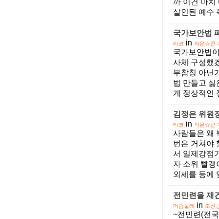
까 이건 마치
살인된 예수 
국가보안법 폐
in
티코
작은☆큰 
국가보안법이
사체 구성했겠
부참칭 아닌
법 만들고 싫
게 정상적인 정
김정은 위원
in
티코
작은☆큰 
사람들은 왜 
번은 거쳐야 
서 일제강점기
자 소위 빨갱
외세를 등에 엎
전민련을 재건
in
머슴둘레
조선
~전민련(전