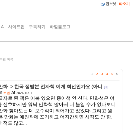
진보넷
따오기
 A
사이트맵
구독하기
바깥블로그
북한 이북
1
2
3
4
5
만화 -> 한국 정발본 전자책 이게 최선인가요 (아니
[0]
in
at
하란
2021/11/01
글자로 된 책은 이북 있으면 종이책 안 산다. 만화책은 여
 선호하지만 워낙 만화책 많아서 더 늘일 수가 없다보니
만화 찾아보는 데 보수적이 되어가고 있었다. 그리고 원
은 만화는 애진작에 포기하고 어지간하면 시작도 안 함.
적도 많고...