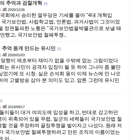
법의 추억과 검찰개혁
[0]
at
컴
2020/12/26
7대 국회에서 승리한 열우당은 기세를 몰아 "4대 개혁입
. 국가보안법, 사립학교법, 언론법, 과거사법이 그것이었
을 정면돌파한 노통은 "국가보안법을박물관으로 보낼 때
선언했고, 국가보안법 철폐투쟁..
 추억 돋게 만드는 유시민
[0]
at
컴
2020/01/03
 유 맞짱이 애초부터 재미가 없을 수밖에 없는 그림이었다
론회는 유시민이 공격자 입장이 될 듯 하여 그나마 좀 볼만
싶었기에 또 시청. 실은 손석희 옹이 이제 뉴스에 안 나오
하여 고별방송 삼아 본 의미도 있고. 암튼 그런데 유시민
0]
at
컴
2019/09/17
 탄돌이들이 대거 여의도에 입성을 하고, 반대로 강고하던
이 위축되어 있을 무렵, 일군의 세력들이 국가보안법 철
할 것을 주장하며 끝장투쟁을 벌이자고 나섰다. 원래 저
리가 국가보안법 철폐투쟁하려고 만든 조직의 이름이었는
 어..