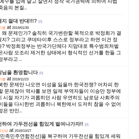
 예수를 입에 달고 살면서 정작 국가권력에 의하여 사법
죽음의 본질..
지 절대 반대!!!?
[0]
at
기쁨
2019/01/30
 왜 문제인가? 솔직히 국가변란할 목적으로 박정희가 결
지? 그리고 쿠데타이후 스스로 정부라고 하면 이건 정
가? 박정희정부는 반국가단체다 지맘대로 특수범죄처벌
은사람 모조리 제거한 상태에서 형식적인 선거를 한들 그
부라고 ..
장님을 환영합니다
[0]
at
기쁨
2018/11/23
북한 문제만 나오면 이성을 잃을까 한국전쟁? 어차피 한
할 문제잖아 역사를 보면 일제 부역자들이 이승만 정부에
 시절 자기가 괴롭히던 사람 우연히도 남로당 사회주의
이들을 다시한번 괴롭히니 북한에서 도저히 참을 수 없어
은 반민..
하여 가두전선을 힘있게 벌여나가자!!
[0]
at
공산당
2018/10/27
국민족민주연합전선)을 복구하여 가두전선을 힘있게 세워