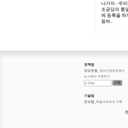
나가자. -우
조공당의 통
에 등록을 하
용하..
정책팀
정보운동
_정보인권정책생산
뉴스레터 구독하기
기술팀
진보랩
_독립네트워크 구축