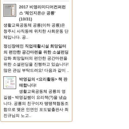
2017 비영리미디어컨퍼런
스 '체인지온@ 공룡'
(10/31)
생활교육공동체 공룡(이하 공룡)은
청주시 사직동에 위치한 사회운동 단
체입니다. 공..
정신장애인 직업재활시설 희망일터
의 편안한 공간마련을 위한 소셜펀딩
강화 희망일터의 편안한 공간마련을
위한 소셜펀딩을 진행하고 있습니다!
많은 관심 부탁드려요! 다음과 같이 ..
박영길의 <요리활동> 책 판
매합니다!
생활교육공동체 공룡의 영
길쉡~ 박영길쌤이 요리책(?)을 냈습
니다. 공룡의 친구이자 땡땡책협동조
합으로 맺은 인연인 포도밭출판사 최
진규님의 노고..