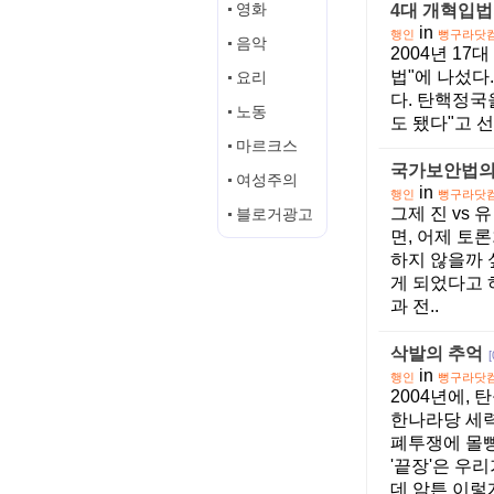
영화
4대 개혁입
in
행인
뻥구라닷
음악
2004년 1
법"에 나섰다
요리
다. 탄핵정국
노동
도 됐다"고 
마르크스
국가보안법의
여성주의
in
행인
뻥구라닷
그제 진 vs
블로거광고
면, 어제 토
하지 않을까 
게 되었다고 
과 전..
삭발의 추억
[
in
행인
뻥구라닷
2004년에,
한나라당 세력
폐투쟁에 몰빵
'끝장'은 우
데 암튼 이렇게