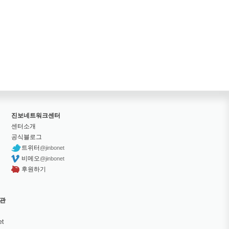
진보네트워크센터
센터소개
공식블로그
트위터
@jinbonet
비메오
@jinbonet
후원하기
관
et