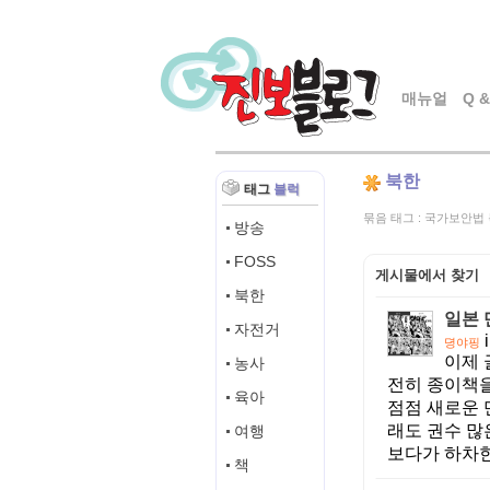
매뉴얼
Q &
북한
태그
블럭
묶음 태그
:
국가보안법 
방송
FOSS
게시물에서 찾기
북한
일본 
자전거
뎡야핑
이제 
농사
전히 종이책을
육아
점점 새로운 
래도 권수 많
여행
보다가 하차한 
책