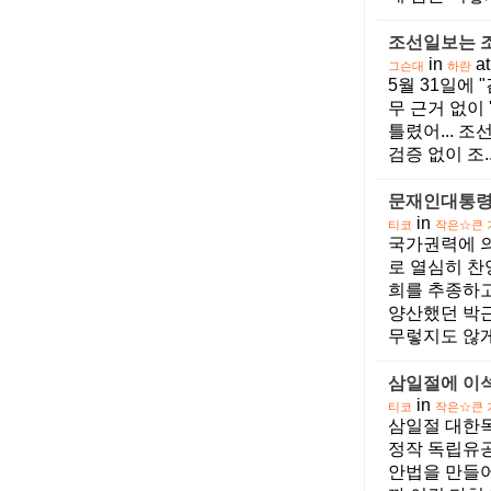
조선일보는 
in
at
그슨대
하란
5월 31일에
무 근거 없이
틀렸어... 
검증 없이 조.
문재인대통령
in
티코
작은☆큰 
국가권력에 
로 열심히 
희를 추종하고
양산했던 박근
무렇지도 않게
삼일절에 이
in
티코
작은☆큰 
삼일절 대한
정작 독립유
안법을 만들어