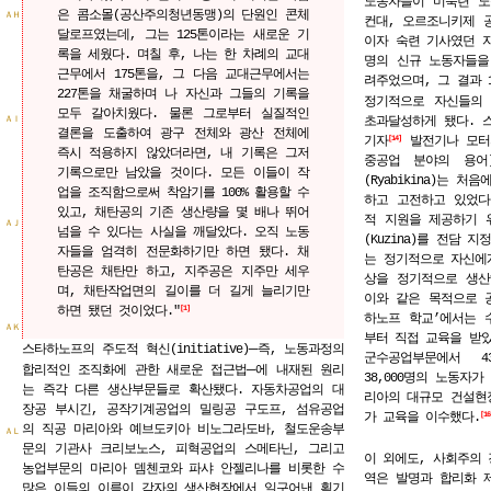
노동자들이 미숙련 노
은 콤소몰(공산주의청년동맹)의 단원인 콘체
ＡＨ
컨대, 오르조니키제 
달로프였는데, 그는 125톤이라는 새로운 기
이자 숙련 기사였던 
록을 세웠다. 며칠 후, 나는 한 차례의 교대
명의 신규 노동자들을
근무에서 175톤을, 그 다음 교대근무에서는
려주었으며, 그 결과 
227톤을 채굴하며 나 자신과 그들의 기록을
정기적으로 자신들의 
모두 갈아치웠다. 물론 그로부터 실질적인
초과달성하게 됐다. 스
ＡＩ
결론을 도출하여 광구 전체와 광산 전체에
기자
발전기나 모터
14
즉시 적용하지 않았더라면, 내 기록은 그저
중공업 분야의 용어
기록으로만 남았을 것이다. 모든 이들이 작
(Ryabikina)는 
업을 조직함으로써 착암기를 100% 활용할 수
하고 고전하고 있었다
있고, 채탄공의 기존 생산량을 몇 배나 뛰어
적 지원을 제공하기 
ＡＪ
넘을 수 있다는 사실을 깨달았다. 오직 노동
(Kuzina)를 전담 
자들을 엄격히 전문화하기만 하면 됐다. 채
는 정기적으로 자신에
탄공은 채탄만 하고, 지주공은 지주만 세우
상을 정기적으로 생산
며, 채탄작업면의 길이를 더 길게 늘리기만
이와 같은 목적으로 
하면 됐던 것이었다."
1
하노프 학교’에서는 
ＡＫ
부터 직접 교육을 받았
─
스타하노프의 주도적 혁신(initiative)
즉, 노동과정의
군수공업부문에서 43
─
합리적인 조직화에 관한 새로운 접근법
에 내재된 원리
38,000명의 노동자
는 즉각 다른 생산부문들로 확산됐다. 자동차공업의 대
리아의 대규모 건설현장
장공 부시긴, 공작기계공업의 밀링공 구도프, 섬유공업
가 교육을 이수했다.
16
의 직공 마리아와 예브도키아 비노그라도바, 철도운송부
ＡＬ
문의 기관사 크리보노스, 피혁공업의 스메타닌, 그리고
이 외에도, 사회주의 
농업부문의 마리아 뎀첸코와 파샤 안젤리나를 비롯한 수
역은 발명과 합리화 제
많은 이들의 이름이 각자의 생산현장에서 일구어낸 획기