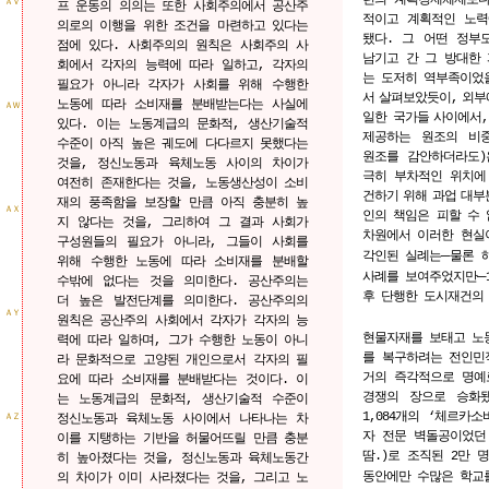
ＡＶ
프 운동의 의의는 또한 사회주의에서 공산주
적이고 계획적인 노력
의로의 이행을 위한 조건을 마련하고 있다는
됐다. 그 어떤 정부
점에 있다. 사회주의의 원칙은 사회주의 사
남기고 간 그 방대한
회에서 각자의 능력에 따라 일하고, 각자의
는 도저히 역부족이었
필요가 아니라 각자가 사회를 위해 수행한
서
살펴보았듯이,
외부
노동에 따라 소비재를 분배받는다는 사실에
ＡＷ
일한 국가들
사이에서,
있다. 이는 노동계급의 문화적, 생산기술적
제공하는
원조의
비중
수준이 아직 높은 궤도에 다다르지 못했다는
원조를 감안하더라도)
것을, 정신노동과 육체노동 사이의 차이가
극히 부차적인 위치에
여전히 존재한다는 것을, 노동생산성이 소비
건하기
위해
과업
대부
재의 풍족함을 보장할 만큼 아직 충분히 높
ＡＸ
인의 책임은 피할 수
지 않다는 것을, 그리하여 그 결과 사회가
차원에서
이러한
현실
구성원들의 필요가 아니라, 그들이 사회를
─
각인된 실례는
물론 
위해 수행한 노동에 따라 소비재를 분배할
─
사례를 보여주었지만
수밖에 없다는 것을 의미한다. 공산주의는
후 단행한 도시재건의
더 높은 발전단계를 의미한다. 공산주의의
ＡＹ
원칙은 공산주의 사회에서 각자가 각자의 능
현물자재를 보태고 노
력에 따라 일하며, 그가 수행한 노동이 아니
를 복구하려는 전인민
라 문화적으로 고양된 개인으로서 각자의 필
거의 즉각적으로 명예
요에 따라 소비재를 분배받다는 것이다. 이
경쟁의 장으로 승화됐
는 노동계급의 문화적, 생산기술적 수준이
1,084개의 ‘체르카
정신노동과 육체노동 사이에서 나타나는 차
ＡＺ
자 전문 벽돌공이었던
이를 지탱하는 기반을 허물어뜨릴 만큼 충분
땀.)로 조직된 2만 
히 높아졌다는 것을, 정신노동과 육체노동간
동안에만 수많은 학교
의 차이가 이미 사라졌다는 것을, 그리고 노