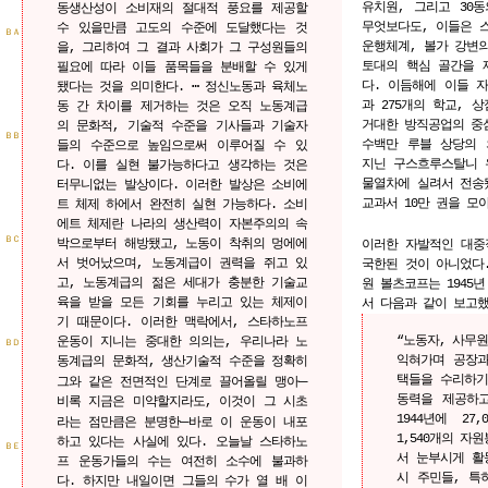
유치원, 그리고 30
동생산성이 소비재의 절대적 풍요를 제공할
무엇보다도, 이들은 
수 있을만큼 고도의 수준에 도달했다는 것
ＢＡ
운행체계, 볼가 강변
을, 그리하여 그 결과 사회가 그 구성원들의
토대의 핵심 골간을 
필요에 따라 이들 품목들을 분배할 수 있게
다. 이듬해에 이들 자
됐다는 것을 의미한다. ⋯ 정신노동과 육체노
과 275개의 학교, 
동 간 차이를 제거하는 것은 오직 노동계급
거대한 방직공업의 중
의 문화적, 기술적 수준을 기사들과 기술자
ＢＢ
수백만 루블 상당의 
들의 수준으로 높임으로써 이루어질 수 있
지닌 구스흐루스탈니 
다. 이를 실현 불가능하다고 생각하는 것은
물열차에 실려서 전송
터무니없는 발상이다. 이러한 발상은 소비에
교과서 10만 권을 모
트 체제 하에서 완전히 실현 가능하다. 소비
에트 체제란 나라의 생산력이 자본주의의 속
ＢＣ
박으로부터 해방됐고, 노동이 착취의 멍에에
이러한 자발적인 대중
서 벗어났으며, 노동계급이 권력을 쥐고 있
국한된 것이 아니었다
고, 노동계급의 젊은 세대가 충분한 기술교
원 볼츠코프는 1945년
육을 받을 모든 기회를 누리고 있는 체제이
서 다음과 같이 보고했
기 때문이다. 이러한 맥락에서, 스타하노프
“노동자, 사무
운동이 지니는 중대한 의의는, 우리나라 노
ＢＤ
익혀가며 공장과
동계급의 문화적, 생산기술적 수준을 정확히
택들을 수리하기
─
그와 같은 전면적인 단계로 끌어올릴 맹아
동력을 제공하고
비록 지금은 미약할지라도, 이것이 그 시초
1944년에 27
─
라는 점만큼은 분명한
바로 이 운동이 내포
1,540개의 자
하고 있다는 사실에 있다. 오늘날 스타하노
ＢＥ
서 눈부시게 활
프 운동가들의 수는 여전히 소수에 불과하
시 주민들, 특
다. 하지만 내일이면 그들의 수가 열 배 이