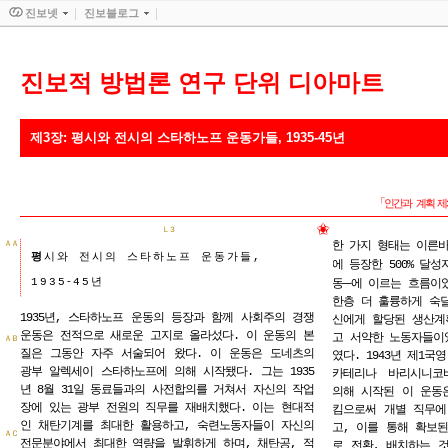
진보넷
진보블로그
진보적 방법론 연구 단위 디아마트
제3장: 평시와 전시의 스타하노프 운동가들, 1935-45년
「
인간과 계획
제
✬
Ｌ3
ＡＡ
한 가지 형태는 이른바
평
시와 전시의 스타하노프
운동가들,
에 등장한 500% 달성
-
1935
45
년
─
동
에 이르는 흐름이
한층 더 훌륭하게 숙
1935년, 스타하노프 운동의 등장과 함께 사회주의 경쟁
신에게 할당된 생산계
운동은 전적으로 새로운 고지로 올라섰다. 이 운동의 본
고 서약한 노동자들이
ＡＢ
질은 그동안 자주 서술되어 왔다. 이 운동은 도네츠의
였다. 1943년 제1
광부 알렉세이 스타하노프에 의해 시작됐다. 그는 1935
카테리나 바리시니코바(Ye
년 8월 31일 동료들과의 사전합의를 거쳐서 자신의 작업
의해 시작된 이 운동
장에 있는 광부 전원의 직무를 재배치했다. 이는 현대적
킴으로써 개별 직무에
인 채탄기계를 최대한 활용하고, 숙련노동자들이 자신의
고, 이를 통해 확보
ＡＣ
전문분야에서 최대한 역량을 발휘하게 하며, 채탄공, 적
로 전환, 배치하는 것