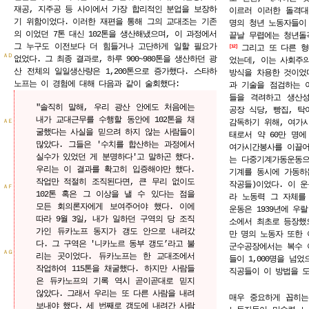
재공, 지주공 등 사이에서 가장 합리적인 분업을 보장하
이르러 이러한 돌격대는
기 위함이었다. 이러한 재편을 통해 그의 교대조는 기존
명의 청년 노동자들이
의 이었던 7톤 대신 102톤을 생산해냈으며, 이 과정에서
끝날 무렵에는 청년돌격
그 누구도 이전보다 더 힘들거나 고단하게 일할 필요가
그리고 또 다른 형
12
ＡＤ
없었다. 그 최종 결과로, 하루 900~980톤을 생산하던 광
었는데, 이는 사회주
산 전체의 일일생산량은 1,200톤으로 증가했다. 스타하
방식을 차용한 것이었
노프는 이 경험에 대해 다음과 같이 술회했다:
과 기술을 점검하는 
들을 격려하고 생산
"솔직히 말해, 우리 광산 안에도 처음에는
공장 식당, 빵집, 탁
내가 교대근무를 수행할 동안에 102톤을 채
감독하기 위해, 여가
ＡＥ
굴했다는 사실을 믿으려 하지 않는 사람들이
태로서 약 60만 명
많았다. 그들은 '수치를 합산하는 과정에서
여가시간봉사를 이끌어
실수가 있었던 게 분명하다'고 말하곤 했다.
는 다중기계가동운동으
우리는 이 결과를 확고히 입증해야만 했다.
기계를 동시에 가동하
작업만 적절히 조직된다면, 큰 무리 없이도
작공들)이었다. 이 
ＡＦ
102톤 혹은 그 이상을 낼 수 있다는 점을
라 노동력 그 자체를
모든 회의론자에게 보여주어야 했다. 이에
운동은 1939년에 우
따라 9월 3일, 내가 일하던 구역의 당 조직
소에서 최초로 등장했
가인 듀카노프 동지가 갱도 안으로 내려갔
만 명의 노동자 또한 
다. 그 구역은 '니카노르 동부 갱도’라고 불
군수공장에서는 복수 
ＡＧ
리는 곳이었다. 듀카노프는 한 교대조에서
들이 1,000명을 넘
작업하여 115톤을 채굴했다. 하지만 사람들
직공들이 이 방법을 
은 듀카노프의 기록 역시 곧이곧대로 믿지
않았다. 그래서 우리는 또 다른 사람을 내려
매우 중요하게 꼽히는
보내야 했다. 세 번째로 갱도에 내려간 사람