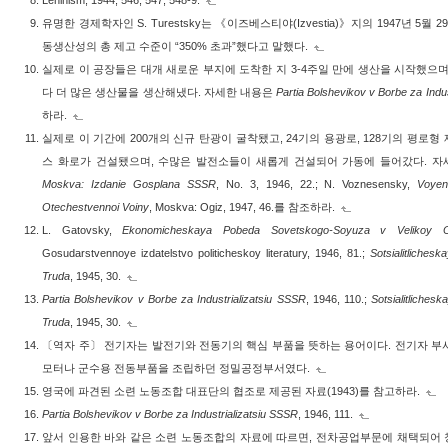
Leninism, 1944, 546, 547, 548-9.
유명한 경제학자인 S. Turestsky는 《이즈베스티야(Izvestia)》지의 1947년 5월 
동생산성의 총 제고 수준이 “350% 초과”했다고 말했다.
실제로 이 공장들은 대개 새로운 부지에 도착한 지 3-4주일 만에 생산을 시작했으며,
다 더 많은 생산물을 생산해냈다. 자세한 내용은
Partia Bolshevikov v Borbe za Indu
하라.
실제로 이 기간에 200개의 신규 탄광이 굴착됐고, 24기의 용광로, 128기의 평로형 
스 화로가 건설됐으며, 수많은 발전소들이 새롭게 건설되어 가동에 들어갔다. 
Moskva: Izdanie Gosplana SSSR
, No. 3, 1946, 22.; N. Voznesensky,
Voye
Otechestvennoi Voiny
, Moskva: Ogiz, 1947, 46.를 참조하라.
L. Gatovsky,
Ekonomicheskaya Pobeda Sovetskogo-Soyuza v Velikoy O
Gosudarstvennoye izdatelstvo politicheskoy literatury, 1946, 81.;
Sotsialitliches
Truda
, 1945, 30.
Partia Bolshevikov v Borbe za Industrializatsiu SSSR
, 1946, 110.;
Sotsialitliches
Truda
, 1945, 30.
〔역자 주〕 전기자는 발전기와 전동기의 핵심 부품을 뜻하는 용어이다. 전기자 부
모터나 군수용 전동부품을 조립하던 정밀공정부서였다.
영국에 파견된 소련 노동조합 대표단의 협조로 제공된 자료(1943)를 참고하라.
Partia Bolshevikov v Borbe za Industrializatsiu SSSR
, 1946, 111.
앞서 인용한 바와 같은 소련 노동조합의 자료에 따르면, 전차공업부문에 채택되어