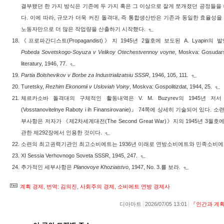
결부됐던 한 가지 방식은 기존에 두 가지 혹은 그 이상으로 잘게 쪼개졌던 공정들
다. 이에 따라, 규모가 더욱 커진 돌격대, 즉 통합생산반은 기존과 동일한 효율성을
노동자만으로 더 많은 작업량을 산출하기 시작했다.
《프로파간디스트(Propagandist)》지 1945년 2월호에 보도된 A. Lyapin의
Pobeda Sovetskogo-Soyuza v Velikoy Otechestvennoy voyne
, Moskva: Gosudars
literatury, 1946, 77.
Partia Bolshevikov v Borbe za Industrializatsiu SSSR
, 1946, 105, 111.
Turetsky,
Rezhim Ekonomii v Usloviah Voiny
, Moskva: Gospolitizdat, 1944, 25.
체르카소바 돌격대의 구체적인 활동내역은 V. M. Buzyrev의 1945년
(Vosstanovitelnye Raboty i ih Finansirovanie)』 74쪽에 상세히 기술되어
부사항은 저자가 《제2차세계대전(The Second Great War)》지의 1945년 3월
관한 제292장에서 인용한 것이다.
소련의 최고권력기관인 최고소비에트는 1936년 이래로 연방소비에트와 민족소비에
XI Sessia Verhovnogo Soveta SSSR, 1945, 247.
추가적인 세부사항은
Planovoye Khoziaistvo
, 1947, No. 3.를 보라.
계획 경제
,
번역: 김의진
,
사회주의 경제
,
소비에트 연방 경제사
디아마트
2026/07/05 13:01
『인간과 계획