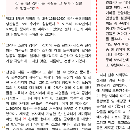
인입시키는 데에
상 늘어날 것이라는 사실을 그 누가 의심할
맡고 있다. ⋯ 
수 있겠는가?”
8
거리를 관할하는
ＢＦ
업양상을 설명하
-
제3차 5개년 계획의 첫 3년(1938
1940) 동안 국영공업의
회는 총 44명의
생산성은 38% 추가로 향상됐다.
이로써 1942년까지
9
봉사자 건설돌격
65%만큼 증대하기로 계획되어 있었던 전체 기간의 계획
원들은 저마다 4
안과 발맞추어 나아갈 수 있었다.
들 돌격대가 그
해도 무려 60동
ＢＧ
그러나 소련의 경제적, 정치적 구조 전체가 생산과 관리
중 한 명이자 6
라는 자신들의 고유한 소임에 대해 노동계급이 보여준
니나 동지는 지
능동적 동참에 얼마나 절대적으로 의존하고 있었는지가
무려 866시간에
가장 극명하게 드러난 것은, 다름아닌 전쟁 시기였다.
소 수행해내기도
전쟁은 다른 나라들에서도 흔히 볼 수 있었던 문제들,
ＢＨ
그러나
전후
사회주의
즉 군수생산의 대대적인 확대와 기존 공장의 개조 및 신
전개된 것은 다름 아
규 생산기지의 건설, 그리고 군대에 징집된 남성 노동자
1946년의 일이었다
들의 빈자리를 대신하기 위해 수백만 명의 여성과 청년
에 계획을
초과완수하는
들을 교육하고 훈련시켜야 하는 과업들을 소련의 공업에
기
우랄
지역의 마그니
제기했다. 그러나 이에 더하여, 소련만이 독특하게 겪어
ＢＩ
용광로공 및 제강공 
야 했던 거대한 문제들이 부과됐다. 이미 본 바와 같이,
논의된 전시(戰時) 
1,300개에 달하는 공장들을 서부에서 동부로 이전시켜야
약들을 바탕으로 세 
했으며, 새로운 부지에서 가능한 한 신속하게 재가동해
예프카의 키로프 공장
야만 했다.
완제품 형태의 고품질 군수물자를 대량으
10
그리고 마그니토고르
로 반입하는 것에 의탁할 수 있었던 여타의 열강과는 달
ＢＪ
들은 새로운 단계의
사
리, 소련은 군비를 확장하기 위해서 군수공업의 기초를