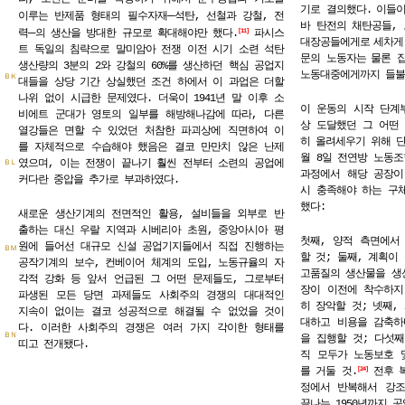
기로 결의했다.
이들이
─
이루는 반제품 형태의 필수자재
석탄, 선철과 강철, 전
바 탄전의
채탄공들,
─
력
의 생산을 방대한 규모로 확대해야만 했다.
파시스
11
대장공들에게로
세차게
트 독일의 침략으로 말미암아 전쟁 이전 시기 소련 석탄
문의 노동자는
물론 
생산량의 3분의 2와 강철의 60%를 생산하던 핵심 공업지
노동대중에게까지 들불
ＢＫ
대들을 상당 기간 상실했던 조건 하에서 이 과업은 더할
나위 없이 시급한 문제였다. 더욱이 1941년 말 이후 소
이 운동의 시작 단계
비에트 군대가 영토의 일부를 해방해나감에 따라, 다른
상 도달했던 그 어떤
열강들은 면할 수 있었던 처참한 파괴상에 직면하여 이
히 올려세우기 위해 단
를 자체적으로 수습해야 했음은 결코 만만치 않은 난제
월 8일 전연방 노동
였으며, 이는 전쟁이 끝나기 훨씬 전부터 소련의 공업에
ＢＬ
과정에서 해당 공장이
커다란 중압을 추가로 부과하였다.
시 충족해야 하는 구
했다:
새로운 생산기계의 전면적인 활용, 설비들을 외부로 반
출하는 대신 우랄 지역과 시베리아 초원, 중앙아시아 평
첫째, 양적 측면에서
원에 들어선 대규모 신설 공업기지들에서 직접 진행하는
ＢＭ
할 것; 둘째, 계획이
공작기계의 보수, 컨베이어 체계의 도입, 노동규율의 자
고품질의 생산물을 생산
각적 강화 등 앞서 언급된 그 어떤 문제들도, 그로부터
장이 이전에 착수하지
파생된 모든 당면 과제들도 사회주의 경쟁의 대대적인
히 장악할 것; 넷째,
지속이 없이는 결코 성공적으로 해결될 수 없었을 것이
대하고 비용을 감축하
다. 이러한 사회주의 경쟁은 여러 가지 각이한 형태를
ＢＮ
을 집행할 것; 다섯째
띠고 전개됐다.
직 모두가 노동보호 
를 거둘 것.
전후 복
24
정에서 반복해서 강조
끝나는 1950년까지 