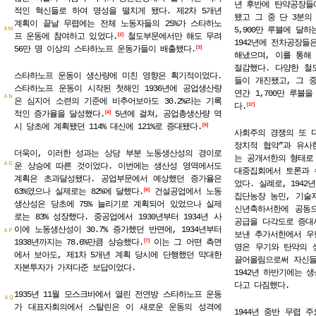
년 후반에 탄약공장들에
적인 혁신들로 하여 명성을 떨치게 됐다. 제2차 5개년
됐고 그 중 단 3분의
계획이 끝날 무렵에는 전체 노동자들의 25%가 스타하노
5,900만 루블에 달
ＡＭ
프 운동에 참여하고 있었다.
철도부문에서만 해도 무려
2
1942년에 전차공장들은
56만 명 이상의 스타하노프 운동가들이 배출됐다.
3
해냈으며, 이를 통해 
절감했다. 다양한 철도
스타하노프 운동이 생산량에 미친 영향은 획기적이었다.
들이 개진됐고, 그 중
스타하노프 운동이 시작된 첫해인 1936년에 공업생산량
연간 1,700만 루블
ＡＮ
은 심지어 소련의 기준에 비추어보아도 30.2%라는 기록
다.
17
적인 증가율을 달성했다.
5년에 걸쳐, 공업총생산량 역
4
시 당초에 계획됐던 114% 대신에 121%로 증대됐다.
5
사회주의 경쟁의 또 다
정치적 협약”과 유사
더욱이, 이러한 성과는 상당 부분 노동생산성의 경이로
는 공개서한의 형태로
ＡＯ
운 상승에 따른 것이었다. 이번에는 생산성 영역에서도
대중집회에서 토론과 
계획은 초과달성됐다. 공업부문에서 예상했던 증가율은
었다. 실례로, 1942
63%였으나 실제로는 82%에 달했다.
건설공업에서 노동
6
집단농장 농민, 기술자
생산성은 당초에 75% 늘리기로 계획되어 있었으나 실제
신년축하서한에 공동
로는 83% 성장했다. 중공업에서 1930년부터 1934년 사
공급을 다각도로 증대시
이에 노동생산성이 30.7% 증가했던 반면에, 1934년부터
ＡＰ
보낸 추가서한에서 우랄
1938년까지는 78.6%만큼 상승했다.
이는 그 어떤 측면
7
명은 무기와 탄약의 
에서 보아도, 제1차 5개년 계획 당시에 단행했던 막대한
끌어올림으로써 자신들
자본투자가 가져다준 보답이었다.
1942년 하반기에는 
다고 다짐했다.
1935년 11월 모스크바에서 열린 전연방 스타하노프 운동
ＡＱ
가 대표자회의에서 스탈린은 이 새로운 운동의 성격에
1944년 중반 무렵 