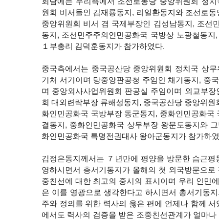
회담에는 우리측에서 조선로동당 중앙위원회 정치
원회 비서들인 김재룡동지, 리일환동지와 조선로동
중앙위원회 비서 겸 국제부장인 김성남동지, 조선
동지, 조선민주주의인민공화국 국방상 노광철동지,
１부총리 김덕훈동지가 참가하였다.
중국측에서는 중국공산당 중앙위원회 정치국 상무
기처 서기이며 당중앙판공청 주임인 채기동지, 중
며 중앙외사사업위원회 판공실 주임이며 외교부장인
회 대외련락부장 류해성동지, 중국공산당 중앙위원회
화인민공화국 국방부장 동군동지, 중화인민공화국 
결동지, 중화인민공화국 상무부장 왕문도동지와 그밖
화인민공화국 특명전권대사 왕아군동지가 참가하였
김정은동지께서는 ７년만에 평양을 방문한 습근평동
영하시면서 총서기동지가 올해의 첫 외국방문으로 
중친선에 대한 최고의 중시의 표시이며 우리 인민에
은 이를 영광으로 생각한다고 하시면서 총서기동지의
주와 정의를 위한 력사의 옳은 편에 언제나 함께 
에서도 력사의 검증을 받은 조중친선관계가 얼마나