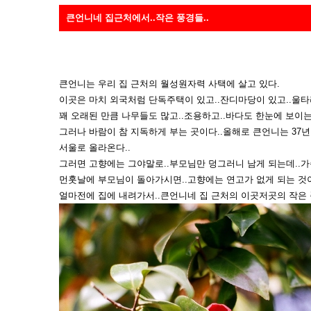
큰언니네 집근처에서..작은 풍경들..
큰언니는 우리 집 근처의 월성원자력 사택에 살고 있다.
이곳은 마치 외국처럼 단독주택이 있고..잔디마당이 있고..울타
꽤 오래된 만큼 나무들도 많고..조용하고..바다도 한눈에 보이는.
그러나 바람이 참 지독하게 부는 곳이다..올해로 큰언니는 37년
서울로 올라온다..
그러면 고향에는 그야말로..부모님만 덩그러니 남게 되는데..가
먼훗날에 부모님이 돌아가시면..고향에는 연고가 없게 되는 것
얼마전에 집에 내려가서..큰언니네 집 근처의 이곳저곳의 작은 