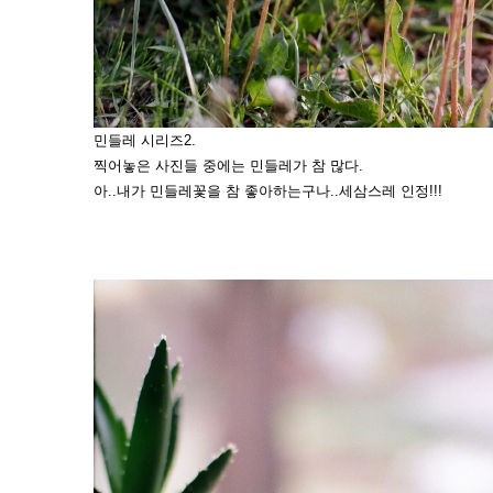
민들레 시리즈2.
찍어놓은 사진들 중에는 민들레가 참 많다.
아..내가 민들레꽃을 참 좋아하는구나..세삼스레 인정!!!