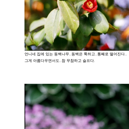
언니네 집에 있는 동백나무..동백은 툭하고..통째로 떨어진다..
그게 아름다우면서도..참 무참하고 슬프다.