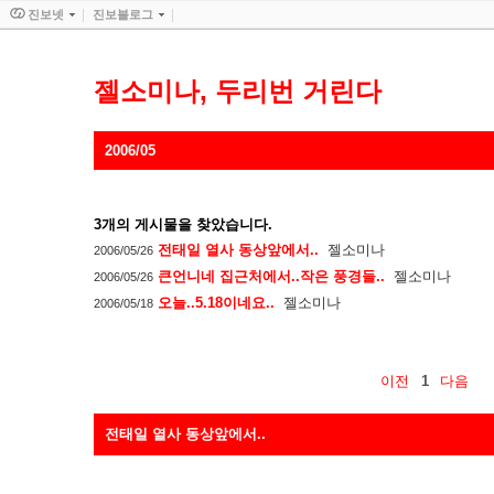
진보넷
진보블로그
젤소미나, 두리번 거린다
2006/05
3
개의 게시물을 찾았습니다.
전태일 열사 동상앞에서..
젤소미나
2006/05/26
큰언니네 집근처에서..작은 풍경들..
젤소미나
2006/05/26
오늘..5.18이네요..
젤소미나
2006/05/18
이전
1
다음
전태일 열사 동상앞에서..