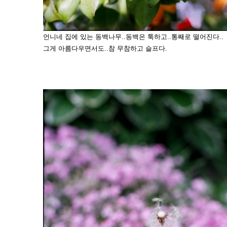
언니네 집에 있는 동백나무..동백은 툭하고..통째로 떨어진다..
그게 아름다우면서도..참 무참하고 슬프다.