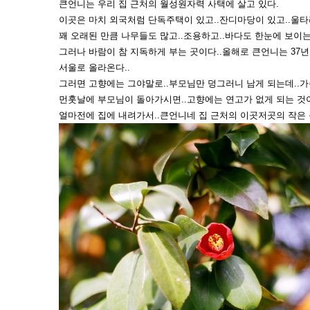
큰언니는 우리 집 근처의 월성원자력 사택에 살고 있다.
이곳은 마치 외국처럼 단독주택이 있고..잔디마당이 있고..울타
꽤 오래된 만큼 나무들도 많고..조용하고..바다도 한눈에 보이는.
그러나 바람이 참 지독하게 부는 곳이다..올해로 큰언니는 37년
서울로 올라온다..
그러면 고향에는 그야말로..부모님만 덩그러니 남게 되는데..가
먼훗날에 부모님이 돌아가시면..고향에는 연고가 없게 되는 것
얼마전에 집에 내려가서..큰언니네 집 근처의 이곳저곳의 작은 