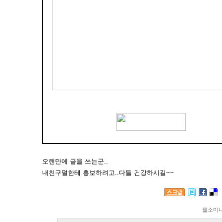
오랜만에 글을 쓰는군..
내친구덜한테 홍보하려고..다들 건강하시길~~
젤소미