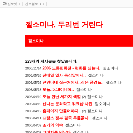
진보넷
진보블로그
젤소미나, 두리번 거린다
젤소미나
229
개의 게시물을 찾았습니다.
2006 노동만화전 - 평화를 심는다.
젤소미나
2006/11/14
전태일 열사 동상앞에서..
젤소미나
2006/05/26
큰언니네 집근처에서..작은 풍경들..
젤소미나
2006/05/26
오늘..5.18이네요..
젤소미나
2006/05/18
오늘 만난 세가지 색깔
젤소미나
2006/04/19
(2)
신나는 문화학교 워크샵 사진
젤소미나
2006/04/19
홈페이지 만들어야지..
젤소미나
2006/04/12
(2)
프랑스 정부 결국 무릎꿇다.
젤소미나
2006/04/11
조카의 약속
젤소미나
2006/04/09
그여자를 만났다
젤소미나
2006/04/07