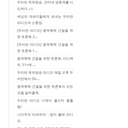
두리반 옥외방송, 인터넷 생중계를 시
도하다.
(1)
세상의 개새끼들에게 보내는 두리반
라디오의 소환장.
[두리반 라디오] 용역폭력 근절을 위
한 토론회 2....
[두리반 라디오] 용역폭력 근절을 위
한 토론회 1....
용역폭력 근절을 위한 토론회, 미디액
트, 51+에 ....
두리반 옥외방송 라디오 매일 오후 두
리반에서 On....
용역폭력 근절을 위한 토론회의 모든
것을 알려줄께.
두리반 라디오 디제이 올스타 총출
동!.
나이주의 타파하자 - 엄마 몰래 라디
오.