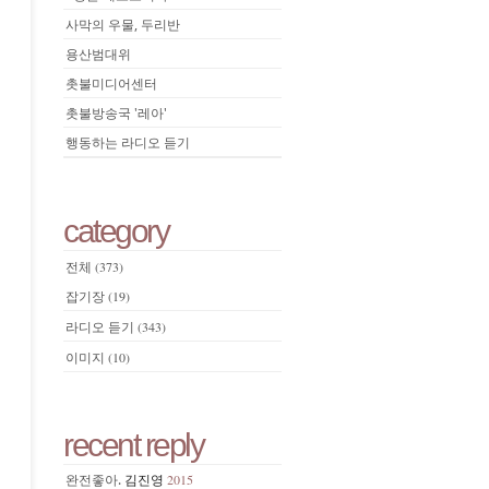
사막의 우물, 두리반
용산범대위
촛불미디어센터
촛불방송국 '레아'
행동하는 라디오 듣기
category
전체
(373)
잡기장
(19)
라디오 듣기
(343)
이미지
(10)
recent reply
완전좋아.
김진영
2015