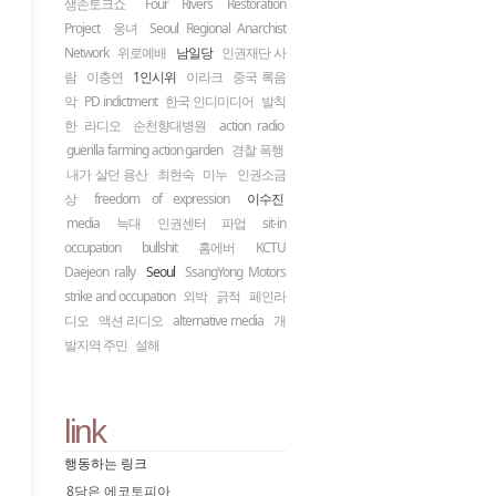
생존토크쇼
Four Rivers Restoration
Project
웅녀
Seoul Regional Anarchist
Network
위로예배
남일당
인권재단 사
람
이충연
1인시위
이라크
중국 록음
악
PD indictment
한국 인디미디어
발칙
한 라디오
순천향대병원
action radio
guerilla farming action garden
경찰 폭행
내가 살던 용산
최현숙
미누
인권소금
상
freedom of expression
이수진
media
늑대
인권센터
파업
sit-in
occupation
bullshit
홈에버
KCTU
Daejeon rally
Seoul
SsangYong Motors
strike and occupation
외박
긁적
페인라
디오
액션 라디오
alternative media
개
발지역 주민
설해
link
행동하는 링크
8당은 에코토피아