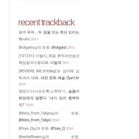
recent trackback
용역 폭력...
두 점을 잇는 최단 요리는
하나다
2011
@skyjets님의 트윗.
@skyjets
2011
[101231] 이발사_죽음 @두리반송년
특집칼국수음악회.
이발객
2011
[REVIEW] &lt;외박&gt;의 김미례 감
독과의 대화.
대전 문화 예술 Djart.kr
2010
명망가.다시보도록.노력하기..
슬픔이
희망에게 말했다 '내가 있어 행복하
지?'
2010
@Kino_from_Tokyo님의 트윗.
@Kino_from_Tokyo
2010
@Sae_Q님의 트윗.
@Sae_Q
2010
@writeflower님의 트윗.