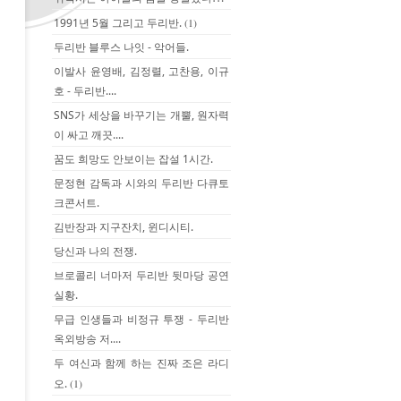
1991년 5월 그리고 두리반.
(1)
두리반 블루스 나잇 - 악어들.
이발사 윤영배, 김정렬, 고찬용, 이규
호 - 두리반....
SNS가 세상을 바꾸기는 개뿔, 원자력
이 싸고 깨끗....
꿈도 희망도 안보이는 잡설 1시간.
문정현 감독과 시와의 두리반 다큐토
크콘서트.
김반장과 지구잔치, 윈디시티.
당신과 나의 전쟁.
브로콜리 너마저 두리반 뒷마당 공연
실황.
무급 인생들과 비정규 투쟁 - 두리반
옥외방송 저....
두 여신과 함께 하는 진짜 조은 라디
오.
(1)