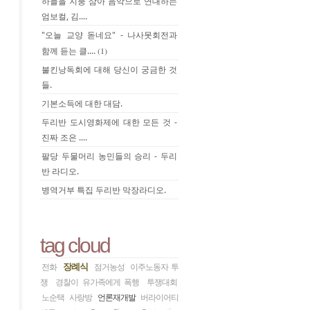
하늘을 지붕 삼아 음악으로 연대하는
엄보컬, 김....
"오늘 교양 돋네요" - 나사못회전과
함께 듣는 클....
(1)
불킨낭독회에 대해 당신이 궁금한 것
들.
기본소득에 대한 대담.
두리반 도시영화제에 대한 모든 것 -
진짜 조은 ....
팔당 두물머리 농민들의 승리 - 두리
반 라디오.
병역거부 특집 두리반 막장라디오.
tag cloud
장례식
전화
점거농성
이주노동자 투
쟁
경찰이 유가족에게 폭행
투쟁대회
노순택
사랑방
언론재개발
버라이어티