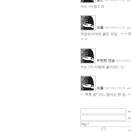
달군
2007/09/03 11:55
add
저도 1이랑 2 크 .
보풀
2007/09/03 12:30
add
작업순서대로 올린 것임.. ㅋㅋ 역
ㅋㅋ
무한한 연습
2007/09/06 
저는 2가 마음에 들어요(^.^).
보풀
2007/09/12 01:36
add
^^ 후훗 넵* (아,, 엽서는 한 장..
: n
: p
: se