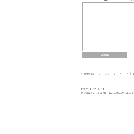
<< previous
1
...
4
5
6
7
T76 Y114 T196898
Powered by
jinboblog
×
textcube
, Designed 