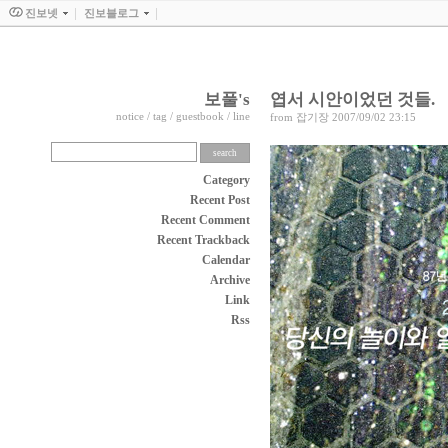
진보넷
진보블로그
보풀's
엽서 시안이었던 것들.
notice
/
tag
/
guestbook
/
line
from
잡기장
2007/09/02 23:15
Category
Recent Post
Recent Comment
Recent Trackback
Calendar
Archive
Link
Rss