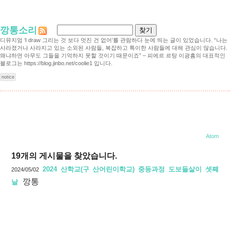
깡통소리
디뮤지엄 ‘I draw 그리는 것 보다 멋진 건 없어’를 관람하다 눈에 띄는 글이 있었습니다. “나는
사라졌거나 사라지고 있는 소외된 사람들, 복잡하고 특이한 사람들에 대해 관심이 많습니다.
왜냐하면 아무도 그들을 기억하지 못할 것이기 때문이죠” – 피에르 르탕 이광흠의 대표적인
블로그는 https://blog.jinbo.net/coolie1 입니다.
notice
산학교(대안학교)
Atom
19
개의 게시물을 찾았습니다.
2024 산학교(구 산어린이학교) 중등과정 도보들살이 셋째
2024/05/02
깡통
날