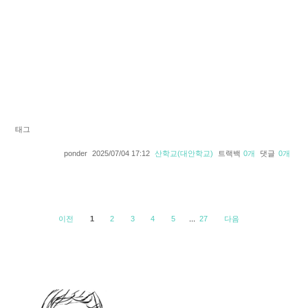
태그
ponder
2025/07/04 17:12
산학교(대안학교)
트랙백
0
개
댓글
0
개
이전
1
2
3
4
5
...
27
다음