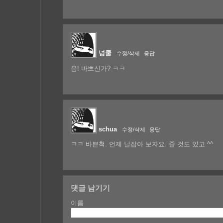
넝쿨
수정/삭제
응답
음! 바쁘신가? ㅋㅋ
schua
수정/삭제
응답
ㅋㅋ 바쁜척. 언제 날잡아 보자요. 줄 것도 있고 ^^
댓글 남기기
이름