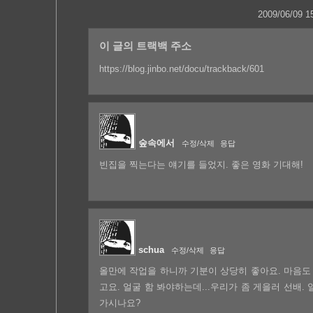
2009/06/09 1
이 글의 트랙백 주소
https://blog.jinbo.net/docu/trackback/601
숲속에서
수정/삭제
응답
빈집을 찍는다는 얘기를 들었지. 좋은 영화 기대해!
schua
수정/삭제
응답
올만에 작업을 하니까 기분이 상당히 좋아요. 마음도
고요. 얼굴 함 봐야하는데...우리가 좀 게을러 선배.
가시나요?