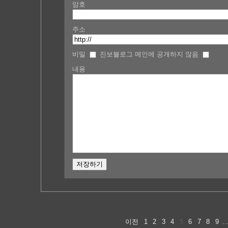
암호
주소
비밀
진보블로그 메인에 공개하지 않음
내용
이전
1
2
3
4
5
6
7
8
9
..