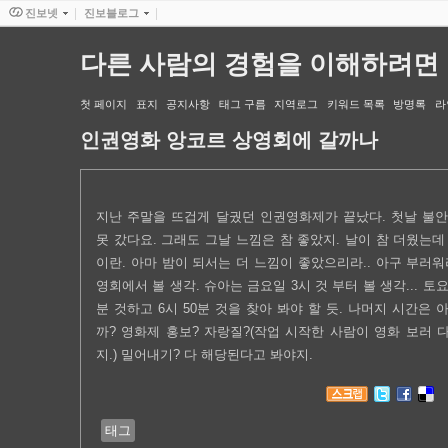
진보넷
진보블로그
다른 사람의 경험을 이해하려면
첫 페이지
표지
공지사항
태그 구름
지역로그
키워드 목록
방명록
라
인권영화 앙코르 상영회에 갈까나
지난 주말을 뜨겁게 달궜던 인권영화제가 끝났다. 첫날 불
못 갔다요. 그래도 그날 느낌은 참 좋았지. 날이 참 더웠는
이란. 아마 밤이 되서는 더 느낌이 좋았으리라.. 아구 부러워라
영회에서 볼 생각. 슈아는 금요일 3시 것 부터 볼 생각... 토요
분 것하고 6시 50분 것을 찾아 봐야 할 듯. 나머지 시간은 
까? 영화제 홍보? 자랑질?(작업 시작한 사람이 영화 보러 
지.) 밀어내기? 다 해당된다고 봐야지.
태그