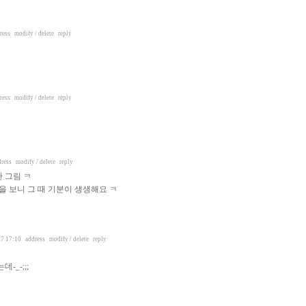
ress
modify / delete
reply
ress
modify / delete
reply
dress
modify / delete
reply
 그림 ㅋ
을 보니 그 때 기분이 생생해요 ㅋ
7 17:10
address
modify / delete
reply
_-;;;