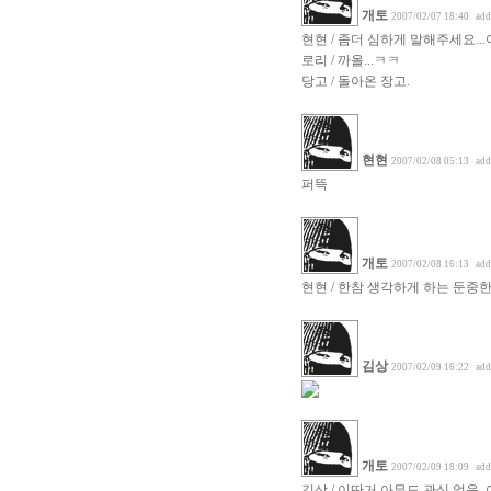
개토
2007/02/07 18:40
add
현현 / 좀더 심하게 말해주세요...아
로리 / 까올...ㅋㅋ
당고 / 돌아온 장고.
현현
2007/02/08 05:13
add
퍼뜩
개토
2007/02/08 16:13
add
현현 / 한참 생각하게 하는 둔중한 아
김상
2007/02/09 16:22
add
개토
2007/02/09 18:09
add
김상 / 이딴거 아무도 관심 없음.