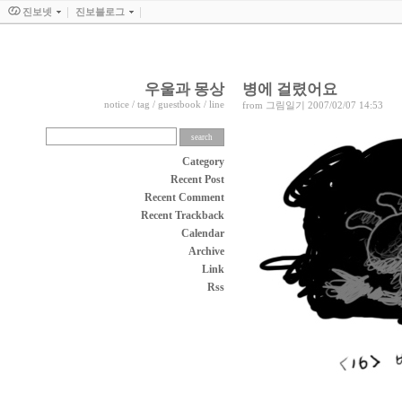
진보넷
진보블로그
우울과 몽상
병에 걸렸어요
notice
/
tag
/
guestbook
/
line
from
그림일기
2007/02/07 14:53
Category
Recent Post
Recent Comment
Recent Trackback
Calendar
Archive
Link
Rss