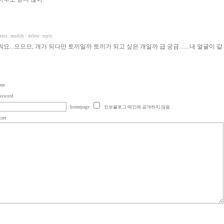
ress
modify / delete
reply
...으으으, 개가 되다만 토끼일까 토끼가 되고 싶은 개일까 급 궁금.......내 얼굴이 같
ame
assword
: homepage
진보블로그 메인에 공개하지 않음
cret