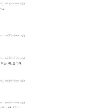
ress
modify / delete
reply
...
ress
modify / delete
reply
ress
modify / delete
reply
픔, 아, 좋아여...
ress
modify / delete
reply
ress
modify / delete
reply
 아무도 믿지 않아.