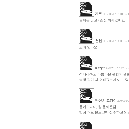
개토
2007/02/07 15:01
add
돌아온 당고 / 김상 회사갔어요.
현현
2007/02/07 16:00
add
고마 인나요
Rory
2007/02/07 17:07
ad
적나라하고 아름다운 술병에 관한
술병 걸린 지 오래됐는데 이 그림
당신의 고양이
2007/02/0
돌아오다니, 뭘 돌아온담-
항상 개토 블로그에 상주하고 있는데-