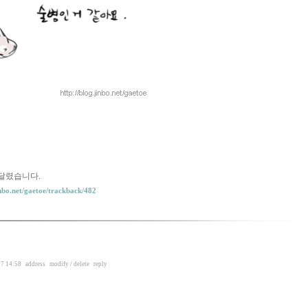
달렸습니다.
inbo.net/gaetoe/trackback/482
7 14:58
address
modify / delete
reply