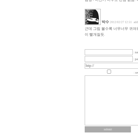
박수
2012/02/27 12:51
add
근데 그림 볼수록 너무너무 귀여워요
이 빨개질듯.
: n
: p
: se