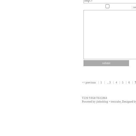
: se
<< previous
1
...
3
4
5
6
T220 Y858 T615964
Powered by
jinboblog
×
textcube
, Designed 