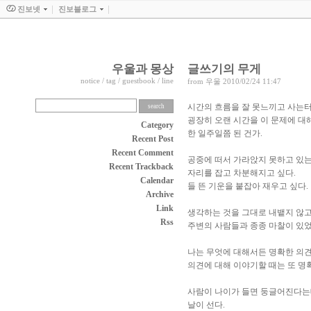
진보넷
진보블로그
우울과 몽상
글쓰기의 무게
notice
/
tag
/
guestbook
/
line
from
우울
2010/02/24 11:47
시간의 흐름을 잘 못느끼고 사는터
굉장히 오랜 시간을 이 문제에 대
Category
한 일주일쯤 된 건가.
Recent Post
Recent Comment
공중에 떠서 가라앉지 못하고 있는
Recent Trackback
자리를 잡고 차분해지고 싶다.
Calendar
들 뜬 기운을 붙잡아 재우고 싶다.
Archive
Link
생각하는 것을 그대로 내뱉지 않
Rss
주변의 사람들과 종종 마찰이 있었
나는 무엇에 대해서든 명확한 의
의견에 대해 이야기할 때는 또 명
사람이 나이가 들면 둥글어진다는데
날이 선다.