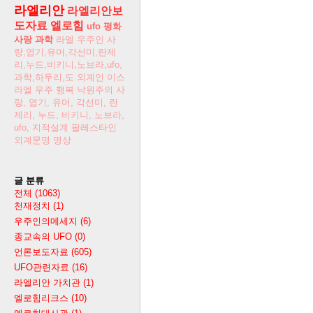
라엘리안
라엘리안보
도자료
엘로힘
ufo
평화
사랑
과학
라엘
우주인
사
랑,엽기,유머,각선미,란제
리,누드,비키니,노브라,ufo,
과학,하두리,도
외계인
이스
라엘
우주
행복
낙원주의
사
랑, 엽기, 유머, 각선미, 란
제리, 누드, 비키니, 노브라,
ufo,
지적설계
팔레스타인
외계문명
명상
글 분류
전체
(1063)
천재정치
(1)
우주인의메세지
(6)
종교속의 UFO
(0)
언론보도자료
(605)
UFO관련자료
(16)
라엘리안 가치관
(1)
엘로힘리크스
(10)