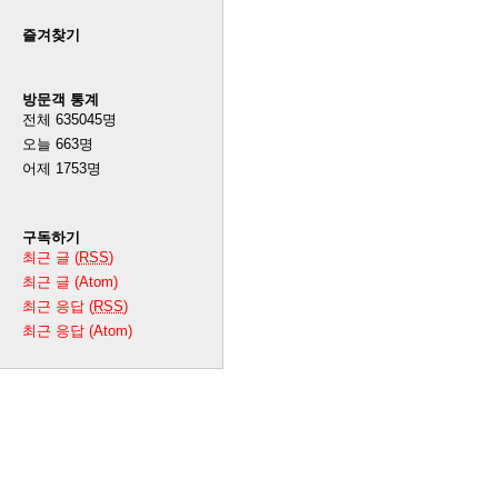
즐겨찾기
방문객 통계
전체
635045
명
오늘
663
명
어제
1753
명
구독하기
최근 글 (
RSS
)
최근 글 (Atom)
최근 응답 (
RSS
)
최근 응답 (Atom)