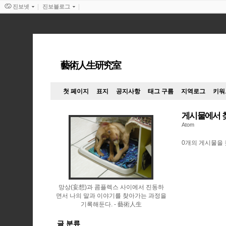
진보넷
진보블로그
藝術人生研究室
첫 페이지
표지
공지사항
태그 구름
지역로그
키워
게시물에서 
Atom
0
개의 게시물을 
망상(妄想)과 콤플렉스 사이에서 진동하
면서 나의 말과 이야기를 찾아가는 과정을
기록해둔다.
藝術人生
글 분류