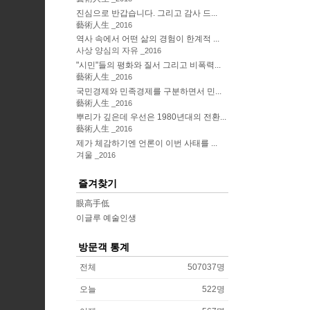
진심으로 반갑습니다. 그리고 감사 드...
藝術人生
2016
역사 속에서 어떤 삶의 경험이 한계적 ...
사상 양심의 자유
2016
"시민"들의 평화와 질서 그리고 비폭력...
藝術人生
2016
국민경제와 민족경제를 구분하면서 민...
藝術人生
2016
뿌리가 깊은데 우선은 1980년대의 전환...
藝術人生
2016
제가 체감하기엔 언론이 이번 사태를 ...
겨울
2016
즐겨찾기
眼高手低
이글루 예술인생
방문객 통계
전체
507037
명
오늘
522
명