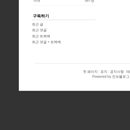
어제
567
명
구독하기
최근 글
최근 댓글
최근 트랙백
최근 댓글 + 트랙백
첫 페이지
표지
공지사항
태
Powered by
진보블로그