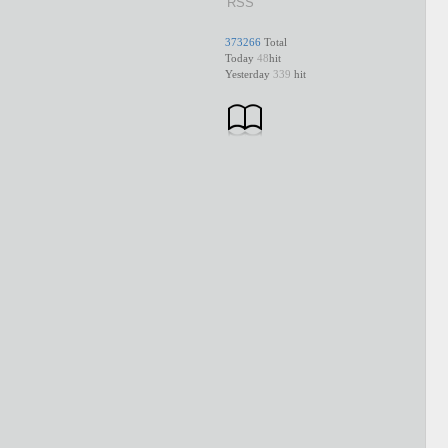
RSS
373266
Total
Today
48
hit
Yesterday
339
hit