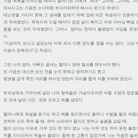
가끔 목욕을 시켜드릴 때마다 할머니는 나에게 "처녀~ 고마워.. 고마워.. 마음
되뇌시고는 가끔은 소녀처럼 부끄러워하며 배시시 웃기도 하셨다.
대소변을 가리지 못해 그 냄새를 없애기 위해 집에 피운 쑥냄새가 진동하기
게 두려웠었다. 목욕시켜 드릴 때마다 점점 살이 빠지고 이제 더이상 빠질
몸을 보는 것이 두려웠었다. 그러나 엄마는 한마디 불평없이 식당을 운
다.
"지금까지 모시고 살았는데 이제 와서 다른 방도를 찾을 수는 없다. 그냥
마음이 편해진다"고 하셨다.
그런 나의 엄마, 아빠도 끝내는 할머니 방에 열쇠를 채우셔야 했다.
또 가끔은 대소변 보신 것을 눈치 못채고 방치하기도 했고
평생을 곱게 쪽진 머리를 하시던 양반의 머리를 짧게 자를 수밖에 없었다.
부모님댁과 가까이에 살던 나의 형제들은 가슴아프지만 어쩔 수없이 방문을
먼 곳에 살던 나만.. 영문 모르고 화를 냈었다.
할머니에게 욕설을 듣기도 하고 매를 맞으면서도 할머니 수발을 들던 여동
전하며 소리 죽여 울 때, 차마 소리내어 울지도 못하고 슬픔을 삼킬 때,
멀리 산다는 이유로 아무 것도 한 것이 없는 나는 아무 것도 하지 못한 불
차를 기다리며서 목놓아 울었다. 함께 한 고통이 없었기에 나는 마음껏 슬퍼