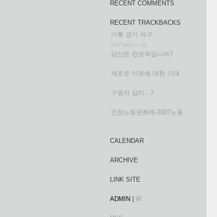
RECENT COMMENTS
RECENT TRACKBACKS
기록 경기 야구
y s l * ! d e a ----- w...
당신은 진보적입니까?
새로운 이웃에 대한 기대
구원자 심리...?
인천노동문화제-2007노동...
CALENDAR
ARCHIVE
LINK SITE
ADMIN
|
W