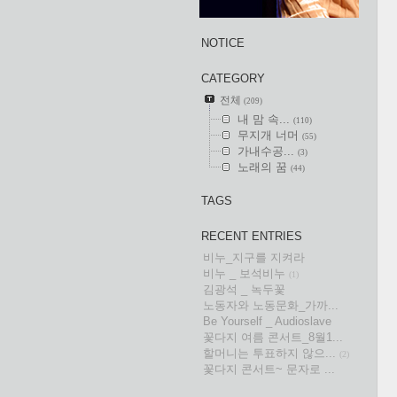
NOTICE
CATEGORY
전체
(209)
내 맘 속...
(110)
무지개 너머
(55)
가내수공...
(3)
노래의 꿈
(44)
TAGS
RECENT ENTRIES
비누_지구를 지켜라
비누 _ 보석비누
(1)
김광석 _ 녹두꽃
노동자와 노동문화_가까...
Be Yourself _ Audioslave
꽃다지 여름 콘서트_8월1...
할머니는 투표하지 않으...
(2)
꽃다지 콘서트~ 문자로 ...