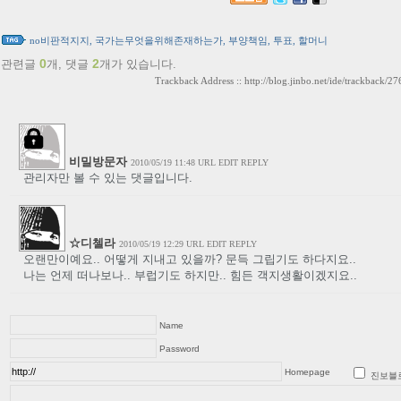
no비판적지지
,
국가는무엇을위해존재하는가
,
부양책임
,
투표
,
할머니
0
2
관련글
개,
댓글
개가 있습니다.
Trackback Address ::
http://blog.jinbo.net/ide/trackback/27
비밀방문자
2010/05/19 11:48
URL
EDIT
REPLY
관리자만 볼 수 있는 댓글입니다.
☆디첼라
2010/05/19 12:29
URL
EDIT
REPLY
오랜만이예요.. 어떻게 지내고 있을까? 문득 그립기도 하다지요..
나는 언제 떠나보나.. 부럽기도 하지만.. 힘든 객지생활이겠지요..
Name
Password
Homepage
진보블