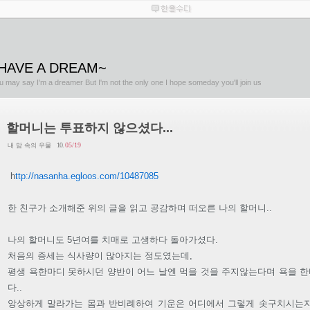
 HAVE A DREAM~
u may say I'm a dreamer But I'm not the only one I hope someday you'll join us
할머니는 투표하지 않으셨다...
10.
05/19
내 맘 속의 우물
h
ttp://nasanha.egloos.com/10487085
한 친구가 소개해준 위의 글을 읽고 공감하며 떠오른 나의 할머니..
나의 할머니도 5년여를 치매로 고생하다 돌아가셨다.
처음의 증세는 식사량이 많아지는 정도였는데,
평생 욕한마디 못하시던 양반이 어느 날엔 먹을 것을 주지않는다며 욕을 
다..
앙상하게 말라가는 몸과 반비례하여 기운은 어디에서 그렇게 솟구치시는