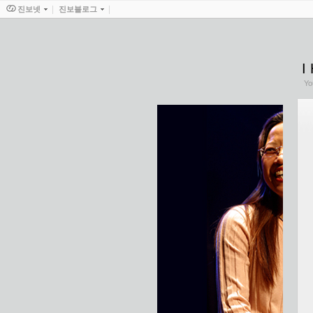
진보넷
진보블로그
I
Yo