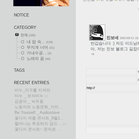
NOTICE
CATEGORY
전체
(209)
진보네
2005/09/15 18
내 맘 속...
(110)
반갑습니다 :) 저도 이드님
무지개 너머
(55)
아, 저는 진보 블로그 길
가내수공...
(3)
ㅋ
노래의 꿈
(44)
TAGS
P
RECENT ENTRIES
비누_지구를 지켜라
비누 _ 보석비누
(1)
김광석 _ 녹두꽃
노동자와 노동문화_가까...
Be Yourself _ Audioslave
꽃다지 여름 콘서트_8월1...
할머니는 투표하지 않으...
(2)
꽃다지 콘서트~ 문자로 ...