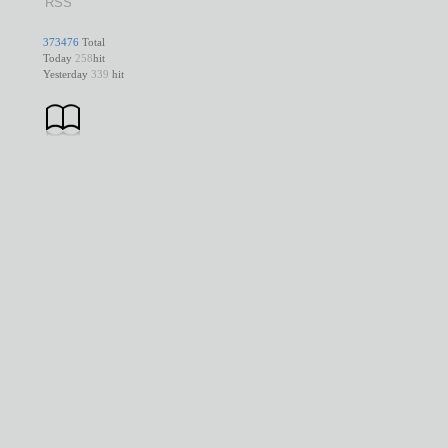
RSS
373476
Total
Today
258
hit
Yesterday
339
hit