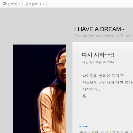
진보넷
진보블로그
I HAVE A DREAM~
You may say I'm a dreamer But I'm not t
다시 시작~~!!
05.
09/14
내 맘 속의 우물
싸이질의 굴레에 지치고..
진보넷의 관심사에 대한 호
시작한다..
흠..
0
1
관련글
개,
댓글
개가 있습니