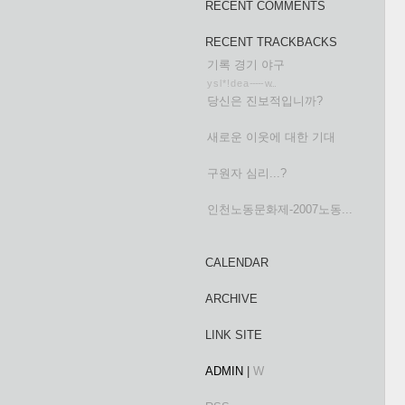
RECENT COMMENTS
RECENT TRACKBACKS
기록 경기 야구
y s l * ! d e a ----- w...
당신은 진보적입니까?
새로운 이웃에 대한 기대
구원자 심리...?
인천노동문화제-2007노동...
CALENDAR
ARCHIVE
LINK SITE
ADMIN
|
W