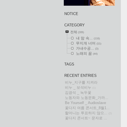
NOTICE
CATEGORY
전체
(209)
내 맘 속...
(110)
무지개 너머
(55)
가내수공...
(3)
노래의 꿈
(44)
TAGS
RECENT ENTRIES
비누_지구를 지켜라
비누 _ 보석비누
(1)
김광석 _ 녹두꽃
노동자와 노동문화_가까...
Be Yourself _ Audioslave
꽃다지 여름 콘서트_8월1...
할머니는 투표하지 않으...
(2)
꽃다지 콘서트~ 문자로 ...