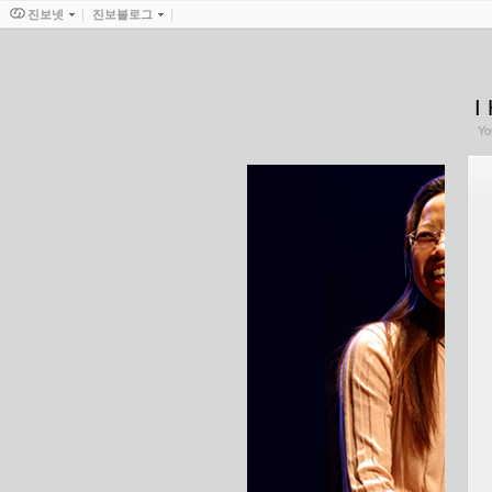
진보넷
진보블로그
I
Yo