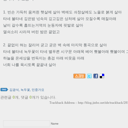
1. 빈손 가득히 움켜쥔 햇살에 살아 벽에도 쇠창살에도 노을로 붉게 살아
타네 불타네 깊은밤 넋속의 깊고깊은 상처에 살아 모질수록 매질아래
날이 갈수록 흡뜨는거역의 눈동자에 핏발로 살아
열쇠소리 사라져 버린 밤은 끝없고
2. 끝없이 혀는 잘리어 굳고 굳은 벽 속에 마지막 통곡으로 살아
타네 불타네 녹두꽃이 타네 별푸른 시구문 아래목 베어 횃불아래 횃불이여
하늘을 온세상을 번득이는 총검 아래 비웃음 아래
너희 나를 육시토록 끝끝내 살아
김광석
,
녹두꽃
,
민중가요
0
0
관련글
개,
댓글
개가 있습니다.
Trackback Address ::
http://blog.jinbo.net/ide/trackback/28
Name