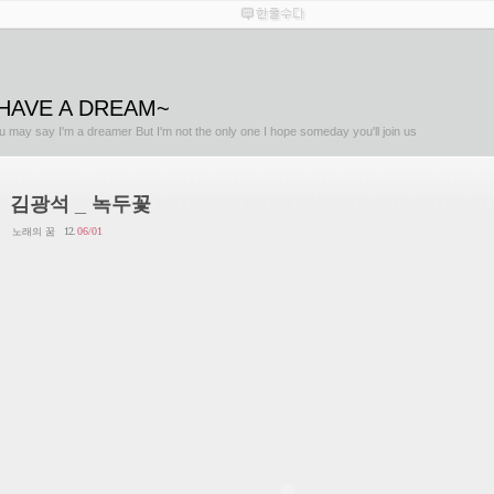
 HAVE A DREAM~
u may say I'm a dreamer But I'm not the only one I hope someday you'll join us
김광석 _ 녹두꽃
12.
06/01
노래의 꿈