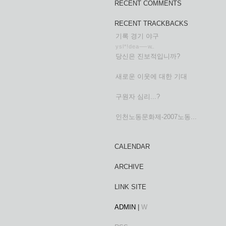
RECENT COMMENTS
RECENT TRACKBACKS
기록 경기 야구
y s l * ! d e a ----- w...
당신은 진보적입니까?
새로운 이웃에 대한 기대
구원자 심리...?
인천노동문화제-2007노동...
CALENDAR
ARCHIVE
LINK SITE
ADMIN
|
W