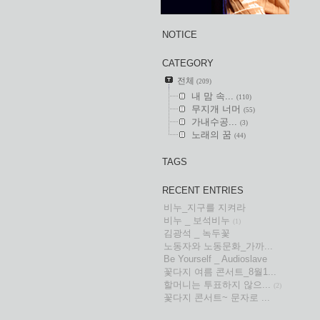
NOTICE
CATEGORY
전체
(209)
내 맘 속...
(110)
무지개 너머
(55)
가내수공...
(3)
노래의 꿈
(44)
TAGS
RECENT ENTRIES
비누_지구를 지켜라
비누 _ 보석비누
(1)
김광석 _ 녹두꽃
노동자와 노동문화_가까...
Be Yourself _ Audioslave
꽃다지 여름 콘서트_8월1...
할머니는 투표하지 않으...
(2)
꽃다지 콘서트~ 문자로 ...