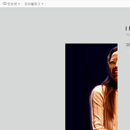
진보넷
진보블로그
I
Yo
'