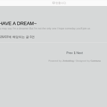
 HAVE A DREAM~
u may say I'm a dreamer But I'm not the only one I hope someday you'll join us
2026/03'에 해당되는 글 0건
Prev
1
Next
Powered by
Jinboblog
/ Designed by
Catntuna