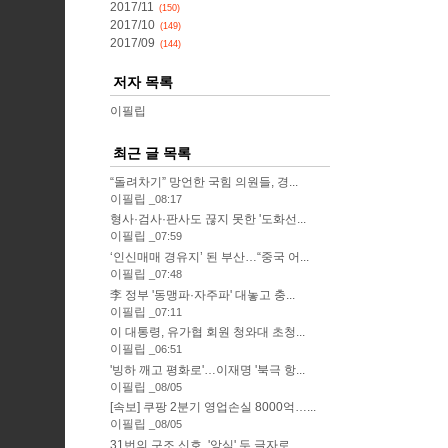
2017/11
(150)
2017/10
(149)
2017/09
(144)
저자 목록
이필립
최근 글 목록
“돌려차기” 망언한 국힘 의원들, 경...
이필립
08:17
형사·검사·판사도 끊지 못한 '도화선...
이필립
07:59
‘인신매매 경유지’ 된 부산…“중국 어...
이필립
07:48
李 정부 '동맹파·자주파' 대놓고 충...
이필립
07:11
이 대통령, 유가협 회원 청와대 초청...
이필립
06:51
'빙하 깨고 평화로'…이재명 '북극 항...
이필립
08/05
[속보] 쿠팡 2분기 영업손실 8000억…...
이필립
08/05
31번의 구조 신호, '앙심' 두 글자로...