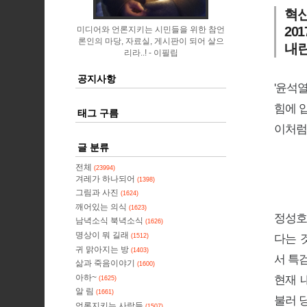
혁신
20
미디어와 언론지키는 시민들을 위한 참언
론인의 마당, 자료실, 게시판이 되어 살으
내란
리라..!
이필립
공지사항
'윤석
힘에 
태그 구름
이처럼
글 분류
전체
(23994)
겨레가 하나되어
(1398)
그림과 사진
(1624)
깨어있는 의식
(1623)
정성호
남녁소식 북녁소식
(1626)
명상이 뭐 길래
(1512)
다는 
귀 맑아지는 방
(1403)
서 특
삶과 죽음이야기
(1600)
아하~
현재 
(1625)
알 림
(1661)
불러 
언론지키는 사람들
(1507)