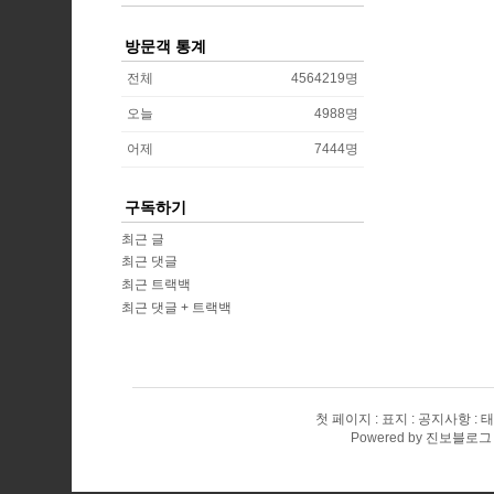
방문객 통계
전체
4564219
명
오늘
4988
명
어제
7444
명
구독하기
최근 글
최근 댓글
최근 트랙백
최근 댓글 + 트랙백
첫 페이지
표지
공지사항
태
Powered by
진보블로그