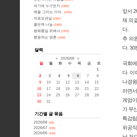
여기에 누구든지
(1662)
앞서 
왜들 그러는 거여..
(1542)
자료보관실
(1587)
제 의
좋은책 나눔
(1465)
다.
평화통일 위해서
(1352)
행동하는 영혼
추 의
(1454)
다. 
달력
«
2026/08
»
국회에
일
월
화
수
목
금
토
1
다. 
2
3
4
5
6
7
8
나경원
9
10
11
12
13
14
15
16
17
18
19
20
21
22
러면서
23
24
25
26
27
28
29
계엄이
30
31
가 무
기간별 글 묶음
특검팀
2026/08
(28)
위공직
2026/07
(120)
2026/06
(143)
날 것