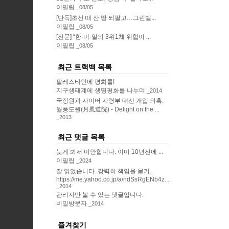
이필립
08/05
[단독]초선 때 산 땅 되팔고…그린벨...
이필립
08/05
[전문] “한·미·일의 3위1체 위협이 ...
이필립
08/05
최근 트랙백 목록
팔레스타인에 평화를!
지구생태계에 생명평화를 나누며
2014
국정원과 사이버 사령부 대선 개입 의혹.
월풍도원(月風道院) - Delight on the ...
2013
최근 댓글 목록
늦게 봐서 미안합니다. 이미 10년전에 ...
이필립
2024
잘 읽었습니다. 강력히 책임을 묻기...
https://me.yahoo.co.jp/a/ndSsRgENb4z...
2014
관리자만 볼 수 있는 댓글입니다.
비밀방문자
2014
즐겨찾기