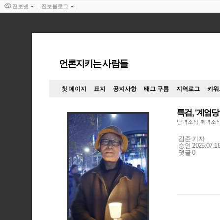
진보넷
진보블로그
언론지키는 사람들
첫 페이지
표지
공지사항
태그 구름
지역로그
키워
특검, '계엄
남녁소식 북녁소
기
김준 기자
자
승인 2025.07.18
명
댓글 0