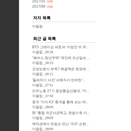
2017/10
(149)
2017/09
(144)
저자 목록
이필립
최근 글 목록
BTS 그래미상 파문과 ‘이방인’의 주...
이필립
08:39
“폐버스 청년주택” 제안에 조선일보 ...
이필립
08:23
요양보호사 부족? 해결책은 현장에 ...
이필립
08:11
'돌려차기 사건' 피해자가 반박한 '...
이필립
07:51
민주노총 27기 중앙통일선봉대, “미...
이필립
07:40
중국 ‘키미 K3’ 충격을 통해 보는 AI...
이필립
08/09
與 “통합 국군사관학교, 헌법수호·미...
이필립
08/09
백악관에서 트럼프 만난 '극우' 손현...
이필립
08/09