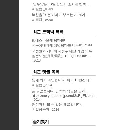
“민주당은 13일 반드시 조희대 탄핵...
이필립
08/09
북한을 '조선'이라고 부르는 게 뭐가...
이필립
08/08
최근 트랙백 목록
팔레스타인에 평화를!
지구생태계에 생명평화를 나누며
2014
국정원과 사이버 사령부 대선 개입 의혹.
월풍도원(月風道院) - Delight on the ...
2013
최근 댓글 목록
늦게 봐서 미안합니다. 이미 10년전에 ...
이필립
2024
잘 읽었습니다. 강력히 책임을 묻기...
https://me.yahoo.co.jp/a/ndSsRgENb4z...
2014
관리자만 볼 수 있는 댓글입니다.
비밀방문자
2014
즐겨찾기