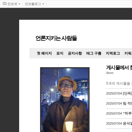
진보넷
진보블로그
언론지키는 사람들
첫 페이지
표지
공지사항
태그 구름
지역로그
키워
게시물에서 
Atom
5
개의 게시물을 
[단독
2025/07/04
팀 작
2025/07/04
“하루
2025/07/04
윤석열
2025/07/04