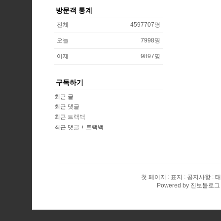
방문객 통계
전체
4597707
명
오늘
7998
명
어제
9897
명
구독하기
최근 글
최근 댓글
최근 트랙백
최근 댓글 + 트랙백
첫 페이지
표지
공지사항
태
Powered by
진보블로그