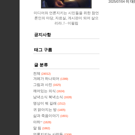
이 대
2025/07/04
미디어와 언론지키는 시민들을 위한 참언
론인의 마당, 자료실, 게시판이 되어 살으
리라..!
이필립
공지사항
태그 구름
글 분류
전체
(24012)
겨레가 하나되어
(1399)
그림과 사진
(1625)
깨어있는 의식
(1624)
남녁소식 북녁소식
(1628)
명상이 뭐 길래
(1512)
귀 맑아지는 방
(1405)
삶과 죽음이야기
(1601)
아하~
(1626)
알 림
(1662)
언론지키는 사람들
(1508)