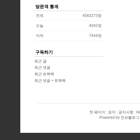
방문객 통계
전체
4563273
명
오늘
4042
명
어제
7444
명
구독하기
최근 글
최근 댓글
최근 트랙백
최근 댓글 + 트랙백
첫 페이지
표지
공지사항
태
Powered by
진보블로그