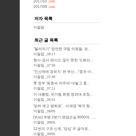
2017/10
(149)
2017/09
(144)
저자 목록
이필립
최근 글 목록
“돌려차기” 망언한 국힘 의원들, 경...
이필립
08:17
형사·검사·판사도 끊지 못한 '도화선...
이필립
07:59
‘인신매매 경유지’ 된 부산…“중국 어...
이필립
07:48
李 정부 '동맹파·자주파' 대놓고 충...
이필립
07:11
이 대통령, 유가협 회원 청와대 초청...
이필립
06:51
'빙하 깨고 평화로'…이재명 '북극 항...
이필립
08/05
[속보] 쿠팡 2분기 영업손실 8000억…...
이필립
08/05
31번의 구조 신호, '앙심' 두 글자로...
이필립
08/05