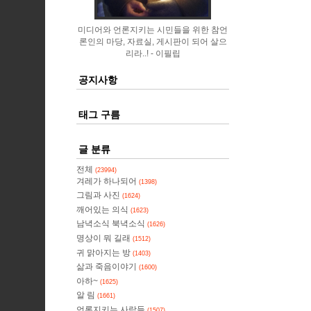
미디어와 언론지키는 시민들을 위한 참언
론인의 마당, 자료실, 게시판이 되어 살으
리라..!
이필립
공지사항
태그 구름
글 분류
전체
(23994)
겨레가 하나되어
(1398)
그림과 사진
(1624)
깨어있는 의식
(1623)
남녁소식 북녁소식
(1626)
명상이 뭐 길래
(1512)
귀 맑아지는 방
(1403)
삶과 죽음이야기
(1600)
아하~
(1625)
알 림
(1661)
언론지키는 사람들
(1507)