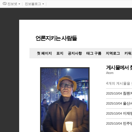
진보넷
진보블로그
언론지키는 사람들
첫 페이지
표지
공지사항
태그 구름
지역로그
키워
게시물에서 
Atom
4
개의 게시물을 
침팬지
2025/10/04
울산시
2025/10/04
이재명
2025/10/04
민주당
2025/10/04