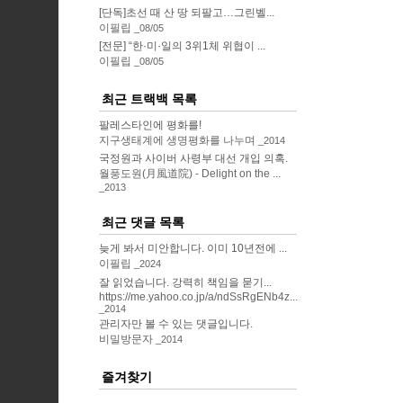
[단독]초선 때 산 땅 되팔고…그린벨...
이필립
08/05
[전문] “한·미·일의 3위1체 위협이 ...
이필립
08/05
최근 트랙백 목록
팔레스타인에 평화를!
지구생태계에 생명평화를 나누며
2014
국정원과 사이버 사령부 대선 개입 의혹.
월풍도원(月風道院) - Delight on the ...
2013
최근 댓글 목록
늦게 봐서 미안합니다. 이미 10년전에 ...
이필립
2024
잘 읽었습니다. 강력히 책임을 묻기...
https://me.yahoo.co.jp/a/ndSsRgENb4z...
2014
관리자만 볼 수 있는 댓글입니다.
비밀방문자
2014
즐겨찾기