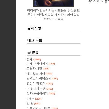
미중 
2025/10/11
미디어와 언론지키는 시민들을 위한 참언
론인의 마당, 자료실, 게시판이 되어 살으
리라..!
이필립
공지사항
태그 구름
글 분류
전체
(23994)
겨레가 하나되어
(1398)
그림과 사진
(1624)
깨어있는 의식
(1623)
남녁소식 북녁소식
(1626)
명상이 뭐 길래
(1512)
귀 맑아지는 방
(1403)
삶과 죽음이야기
(1600)
아하~
(1625)
알 림
(1661)
언론지키는 사람들
(1507)