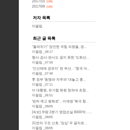
2017/10
(149)
2017/09
(144)
저자 목록
이필립
최근 글 목록
“돌려차기” 망언한 국힘 의원들, 경...
이필립
08:17
형사·검사·판사도 끊지 못한 '도화선...
이필립
07:59
‘인신매매 경유지’ 된 부산…“중국 어...
이필립
07:48
李 정부 '동맹파·자주파' 대놓고 충...
이필립
07:11
이 대통령, 유가협 회원 청와대 초청...
이필립
06:51
'빙하 깨고 평화로'…이재명 '북극 항...
이필립
08/05
[속보] 쿠팡 2분기 영업손실 8000억…...
이필립
08/05
31번의 구조 신호, '앙심' 두 글자로...
이필립
08/05