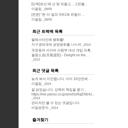
[단독]초선 때 산 땅 되팔고…그린벨...
이필립
08/05
[전문] “한·미·일의 3위1체 위협이 ...
이필립
08/05
최근 트랙백 목록
팔레스타인에 평화를!
지구생태계에 생명평화를 나누며
2014
국정원과 사이버 사령부 대선 개입 의혹.
월풍도원(月風道院) - Delight on the ...
2013
최근 댓글 목록
늦게 봐서 미안합니다. 이미 10년전에 ...
이필립
2024
잘 읽었습니다. 강력히 책임을 묻기...
https://me.yahoo.co.jp/a/ndSsRgENb4z...
2014
관리자만 볼 수 있는 댓글입니다.
비밀방문자
2014
즐겨찾기