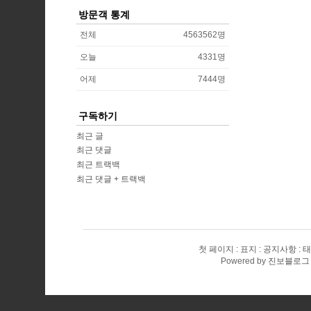
방문객 통계
전체
4563562
명
오늘
4331
명
어제
7444
명
구독하기
최근 글
최근 댓글
최근 트랙백
최근 댓글 + 트랙백
첫 페이지
표지
공지사항
태
Powered by
진보블로그