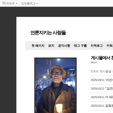
진보넷
진보블로그
언론지키는 사람들
첫 페이지
표지
공지사항
태그 구름
지역로그
키워
게시물에서 
Atom
5
개의 게시물을 
'이진
2025/10/11
"김건
2025/10/11
이 대
2025/10/11
김정은
2025/10/11