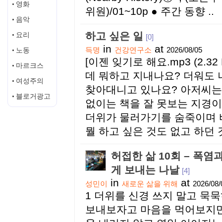
영화
위원)/01~10p ● 주간 동향 ..
음악
하고 싶은 일
요리
[0]
in
at
노동
득명
건강연구소
2026/08/05
[이젠 잊기로 해요.mp3 (2.3
마르크스
데 뭐하고 지내나요? 더워도
여성주의
찾아대니고 있나요? 아저씨는
블로거광고
없이는 책을 잘 못보는 지경이
더위가 물러가기를 숨죽이며 
뭘 하고 싶은 것도 없고 하던
허접한 삶 10회 – 폭염
게 보내는 나날
[4]
in
at
성민이
새로운 삶을 위해
2026/08/
1 더위를 신경 쓰지 말고 묵묵
보내보자고 마음을 먹어보지만 