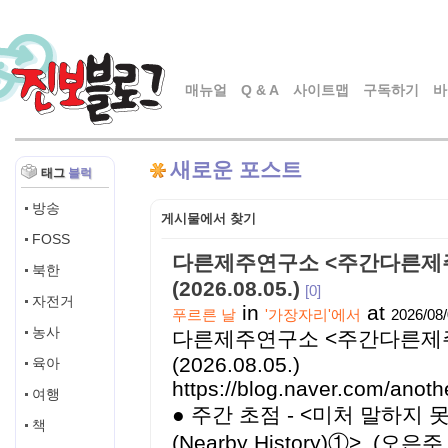
매뉴얼
Q & A
사이트맵
구독하기
바
새로운 포스트
태그
블럭
방송
게시물에서 찾기
FOSS
다른제주연구소 <주간다른제주
북한
(2026.08.05.)
[0]
자전거
in
at
푸르른 날
'가장자리'에서
2026/08
농사
다른제주연구소 <주간다른제주
(2026.08.05.)
육아
https://blog.naver.com/anot
여행
● 주간 초점 - <미처 말하지
책
(Nearby History)①>, 