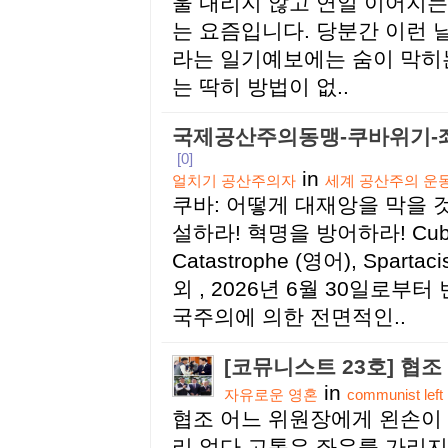
울 내리지 않고 연일 이어지는
는 요즘입니다. 당분간 이런 
라는 일기예보에는 숨이 막히는
는 딱히 방법이 없..
국제공산주의동맹-쿠바위기-
[0]
in
얼치기 공산주의자
세계 공산주의 운
쿠바: 어떻게 대재앙을 막을 
설하라! 혁명을 방어하라! Cuba: 
Catastrophe (영어), Spartacis
외 , 2026년 6월 30일로부
국주의에 의한 전면적인..
[코뮤니스트 23호] 협조
in
자유로운 영혼
communist left
협조 어느 위원장에게 왼손이 
리 없다 고통은 좌우를 가리지