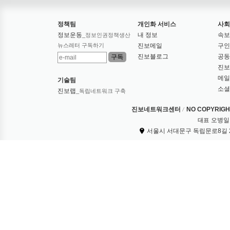
정책팀
개인화 서비스
사회
정보운동
내 정보
속보
_정보인권정책생산
뉴스레터 구독하기
진보메일
구인
진보블로그
공동
진보
메일
기술팀
소셜
진보랩
_독립네트워크 구축
진보네트워크센터
NO COPYRIGHT
오병일
대표
서울시 서대문구 독립문로8길 2