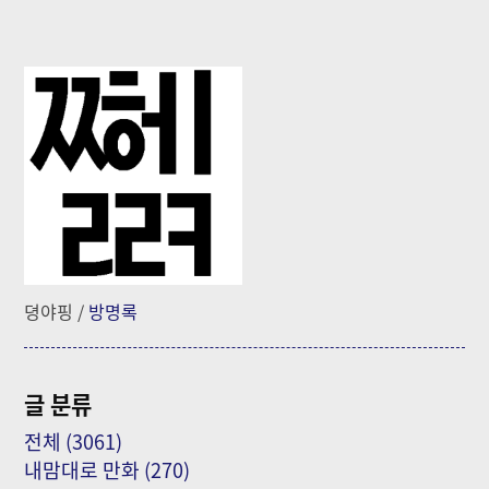
뎡야핑
/
방명록
글 분류
전체
(3061)
내맘대로 만화
(270)