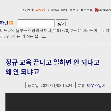
진보넷
따오기
소셜펀치
메일
블로그
정보운동
후원하기
하란
미드나잇 블루는 산왕의 색이다(#191970) 하란은 아카드어로 교차
로. 좋아하는 거 적는 블로그
정규 교육 끝나고 일하면 안 되냐고
왜 안 되냐고
등록일
2022/11/08 15:24
분류
마우스일기