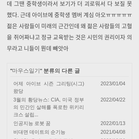
데 그땐 중학생이라서 보기가 더 괴로워서 다 보질 못
했다. 근데 아이브에 중학생 멤버 계심 아오ㅠㅠㅠㅠㅠ
젊은 사람들이 미래의 근간인데 왜 젊은 사람들의 고혈
을 쥐어짜냐고 정규 교육받는 것은 시민의 권리이자 의
무라고 니들이 뭔데 빼앗아
"
마우스일기
" 분류의 다른 글
어제 아이브 시즌 그리팅(시그)
2023/01/04
왔당
3월의 황당뉴스: CIA, 미국 정부
2022/04/22
의 민간인 살해를 폭로한 위키리
크스 설립...
인공지능 로봇 꿈
2022/01/13
비대면 데이트의 순기능
2021/04/08