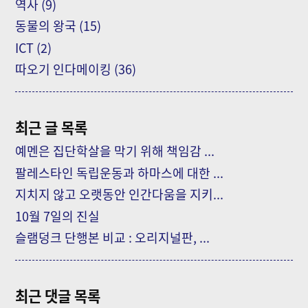
역사
(9)
동물의 왕국
(15)
ICT
(2)
따오기 인다메이킹
(36)
최근 글 목록
예멘은 집단학살을 막기 위해 책임감 ...
팔레스타인 독립운동과 하마스에 대한 ...
지치지 않고 오랫동안 인간다움을 지키...
10월 7일의 진실
슬램덩크 단행본 비교 : 오리지널판, ...
최근 댓글 목록