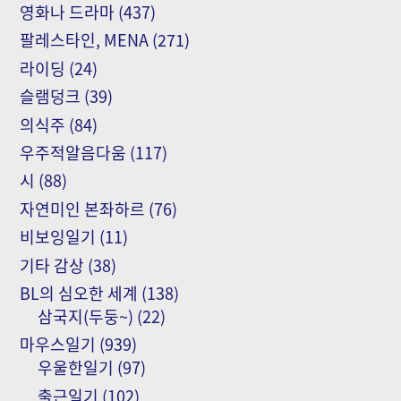
영화나 드라마
(437)
팔레스타인, MENA
(271)
라이딩
(24)
슬램덩크
(39)
의식주
(84)
우주적알음다움
(117)
시
(88)
자연미인 본좌하르
(76)
비보잉일기
(11)
기타 감상
(38)
BL의 심오한 세계
(138)
삼국지(두둥~)
(22)
마우스일기
(939)
우울한일기
(97)
출근일기
(102)