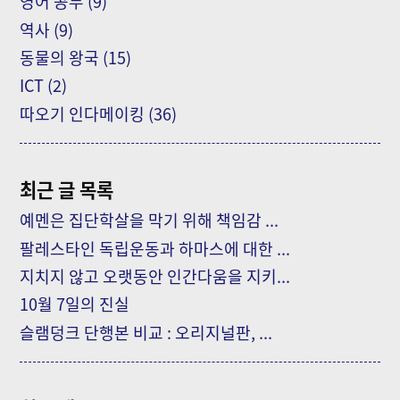
영어 공부
(9)
역사
(9)
동물의 왕국
(15)
ICT
(2)
따오기 인다메이킹
(36)
최근 글 목록
예멘은 집단학살을 막기 위해 책임감 ...
팔레스타인 독립운동과 하마스에 대한 ...
지치지 않고 오랫동안 인간다움을 지키...
10월 7일의 진실
슬램덩크 단행본 비교 : 오리지널판, ...