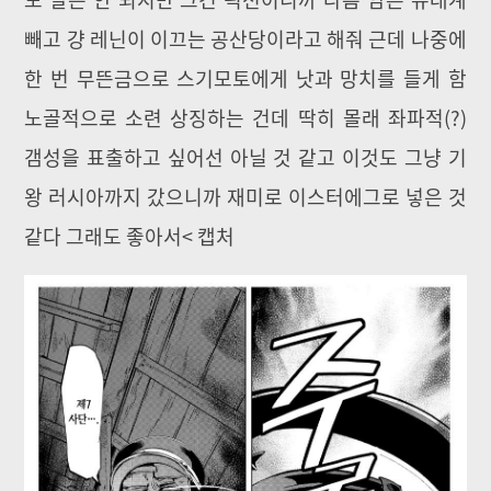
빼고 걍 레닌이 이끄는 공산당이라고 해줘 근데 나중에
한 번 무뜬금으로 스기모토에게 낫과 망치를 들게 함
노골적으로 소련 상징하는 건데 딱히 몰래 좌파적(?)
갬성을 표출하고 싶어선 아닐 것 같고 이것도 그냥 기
왕 러시아까지 갔으니까 재미로 이스터에그로 넣은 것
같다 그래도 좋아서< 캡처