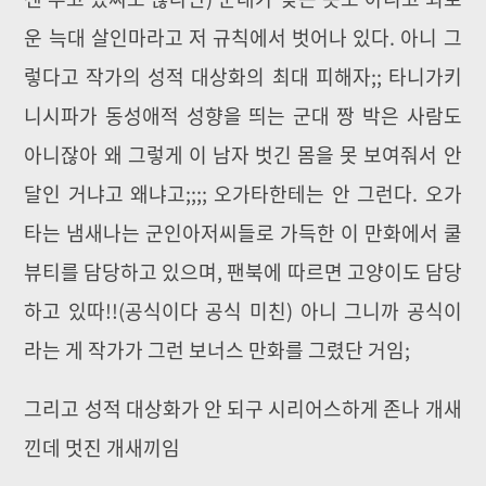
운 늑대 살인마라고 저 규칙에서 벗어나 있다. 아니 그
렇다고 작가의 성적 대상화의 최대 피해자;; 타니가키
니시파가 동성애적 성향을 띄는 군대 짱 박은 사람도
아니잖아 왜 그렇게 이 남자 벗긴 몸을 못 보여줘서 안
달인 거냐고 왜냐고;;;; 오가타한테는 안 그런다. 오가
타는 냄새나는 군인아저씨들로 가득한 이 만화에서 쿨
뷰티를 담당하고 있으며, 팬북에 따르면 고양이도 담당
하고 있따!!(공식이다 공식 미친) 아니 그니까 공식이
라는 게 작가가 그런 보너스 만화를 그렸단 거임;
그리고 성적 대상화가 안 되구 시리어스하게 존나 개새
낀데 멋진 개새끼임