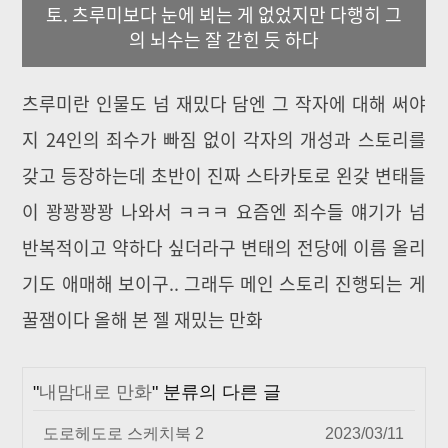
토. 츠루미보다 눈에 뵈는 게 없었지만 다행히 그
의 뇌수는 잘 갇힌 듯 하다
츠루미란 인물도 넘 재밌다 담엔 그 작자에 대해 써야
지 24인의 죄수가 빠짐 없이 각자의 개성과 스토리를
갖고 등장하는데 초반이 진짜 스타카토로 왼갖 변태들
이 꽝꽝꽝꽝 나와서 ㅋㅋㅋ 요즘엔 죄수들 얘기가 넘
반복적이고 약하다 싶더라구 변태의 전당에 이름 올리
기도 애매해 보이구.. 그래두 메인 스토리 진행되는 게
꿀잼이다 올해 본 젤 재밌는 만화
"
내맘대로 만화
" 분류의 다른 글
도로헤도로 스케치북 2
2023/03/11