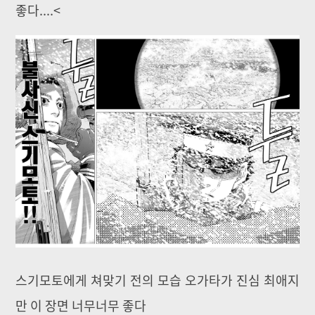
좋다....<
스기모토에게 쳐맞기 전의 모습 오가타가 진심 최애지
만 이 장면 너무너무 좋다