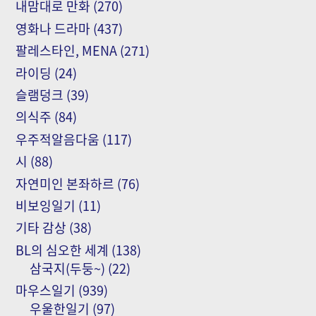
내맘대로 만화
(270)
영화나 드라마
(437)
팔레스타인, MENA
(271)
라이딩
(24)
슬램덩크
(39)
의식주
(84)
우주적알음다움
(117)
시
(88)
자연미인 본좌하르
(76)
비보잉일기
(11)
기타 감상
(38)
BL의 심오한 세계
(138)
삼국지(두둥~)
(22)
마우스일기
(939)
우울한일기
(97)