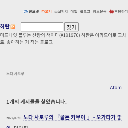
진보넷
따오기
소셜펀치
메일
블로그
정보운동
후원하기
하란
미드나잇 블루는 산왕의 색이다(#191970) 하란은 아카드어로 교차
로. 좋아하는 거 적는 블로그
노다 사토루
Atom
1
개의 게시물을 찾았습니다.
노다 사토루의 『골든 카무이 』 - 오가타가 좋
2022/07/10
아
뎡야핑