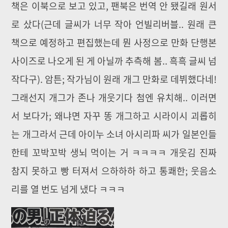
책은 이북으로 보고 있고, 팬북은 번역 안 됐길래 원서
로 샀다(근데 글씨가 너무 작아 언빌리버블.. 원래 큰
책으로 예정하고 편집했는데 뭔 사정으로 만화 단행본
사이즈로 나오게 된 게 아닐까 추측해 봄.. 흑흑 글씨 넘
작다구). 암튼; 작가님이 원래 개그 만화로 데뷔했다네!
그래선지 개그가 존나 개웃기다 첨엔 유치해.. 이러면
서 보다가; 왜냐면 자꾸 똥 개그하고 시라이시 괴롭히
는 개그라서 근데 아이누 소녀 아시리파 씨가 일본인들
한테 꼬박꼬박 생뇌 먹이는 거 ㅋㅋㅋㅋ 개웃김 진짜
참지 못하고 빵 터져서 으하하하 하고 통쾌한; 웃음소
리를 열 번도 넘게 냈다 ㅋㅋㅋ