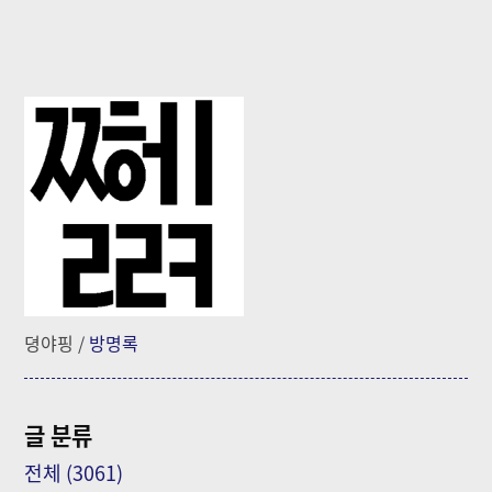
뎡야핑
/
방명록
글 분류
전체
(3061)