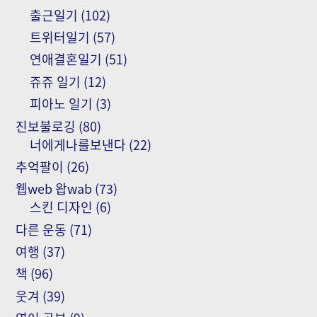
출근일기
(102)
트위터일기
(57)
연애결혼일기
(51)
쥬쥬 일기
(12)
피아노 일기
(3)
진보불로깅
(80)
너에게나를보낸다
(22)
추억팔이
(26)
웹web 왑wab
(73)
스킨 디자인
(6)
다른 운동
(71)
여행
(37)
책
(96)
웃겨
(39)