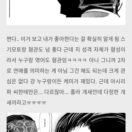
쩐다.. 이거 보고 내가 좋아한다는 걸 확실히 알게 됨 스
기모토랑 혐관도 넘 좋다 근데 지 성격 자체가 혐성이
라서 누구랑 엮어도 혐관임ㅋㅋㅋㅋ 아니 그니까 2차
로 연애를 의미하는 게 아님 그건 해도 되는데 크게 관
심은 없다 걍 누구랑이든 케미가 재밌다. 근데 아시리
파 씨한테만은... 다르잖아... 졸라 개새낀데 다정한 개
새끼라고ㅠㅠㅠㅠ