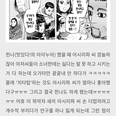
힌나(맛있다!의 아이누어) 했을 때 아시리파 씨 깜놀하
잖아 아저씨들이 소녀한테는 싫다는 말 못 하고 시키는
거 다 하는데 오가타만 끝끝내 안 하다가 ㅋㅋㅋㅋㅋ
몰래 '치타탑'하는 것도 아시리파 씨가 얼마나 좋아했
다구ㅠㅠㅠ 그리고 결국 힌나도 하게 됐는데ㅠㅠㅠㅠ
ㅠㅠ 어휴 이 위악자 새끼 아시리파 씨 손 더럽히려고
개수작 부리다가 안구를 하나 잃게 되는데 그런 점이