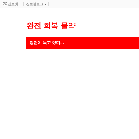
진보넷
진보블로그
완전 회복 물약
펭귄이 녹고 있다...