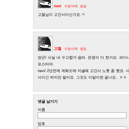
navi
수정/삭제
응답
고철님이 고간사이신가요.ㅋ
고철
수정/삭제
응답
양군/ 사실 내 수고합거 읍따. 은영이 다 한거요. 퍼다
포스터야.
navi/ 2년전에 계화도에 지낼때 고간사 노릇 좀 했죠.
사이긴 하지만 말이죠. 그것도 이달이면 끝나요.. ㅎㅎ
댓글 남기기
이름
암호