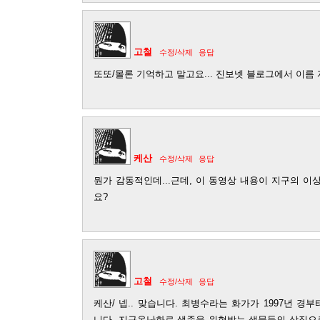
고철
수정/삭제
응답
또또/몰론 기억하고 말고요... 진보넷 블로그에서 이름 
케산
수정/삭제
응답
뭔가 감동적인데...근데, 이 동영상 내용이 지구의 
요?
고철
수정/삭제
응답
케산/ 넵.. 맞습니다. 최병수라는 화가가 1997년 
니다. 지구온난화로 생존을 위협받는 생물들의 상징으로