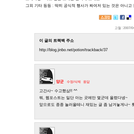
그외 기타 등등 : 딱히 공식적 행사가 짜여저 있는 것은 아니고
고철
2007/0
이 글의 트랙백 주소
http://blog.jinbo.net/potion/trackback/37
양군
수정/삭제
응답
고간사~ 수고했삼!! ^^
뭐, 웹포스트는 일단 아는 곳에만 몇군데 올렸다넹~
앞으로도 종종 놀러올테니 재밌는 글 좀 남겨놓게나~ 홧