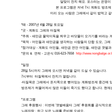
달맞이 잔치 해요. 포스터는 은영이
본 프로그램은 저녁 7시 계화도 방조제
미리 오는 사람은 그레에서 같이 밥먹고 같이
*때 - 2007년 4월 28일 토요일
*곳 - 계화도 그레와 터질목
*주최 - 새만금 물막이둑을 틔우고 바닷물이 오가기를 바라는 
*목적 - 어민들과 새만금을 생각하는 사람들의 단합 도모, 그레 
*참가대상 - 계화도 어민들, 새만금 연안 어민들, 새만금 갯벌과 
*문의 & 연락 - 고은식 016-623-7658
http://www.nongbalge.or.
*일정
28일 5시까지 그레에 오시면 저녁을 같이 드실 수 있습니다.
7시부터 터질목에서 잔치가 열립니다.
-터질목은 그레에서 돈지쪽으로 뻗어있는 계화방조제 중간에 있
방조제가 허물어져서 많은 이들이 죽기도 했다고 합니다. 현재
*프로그램
그레 후원행사 : 이번에 '갯벌배움터 그레' 후원회를 공식적으로
노래자랑 : 하고 싶은 노래를 준비해 오세요.