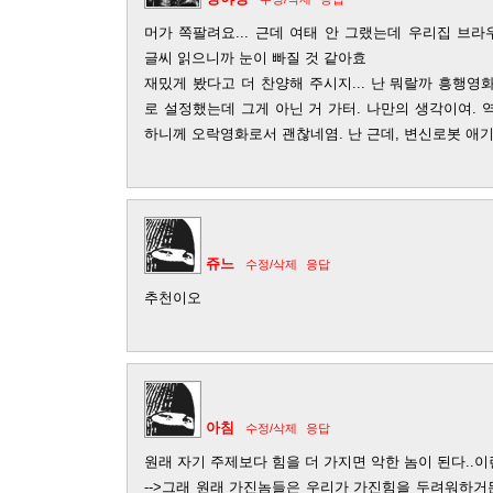
머가 쪽팔려요... 근데 여태 안 그랬는데 우리집 브
글씨 읽으니까 눈이 빠질 것 같아효
재밌게 봤다고 더 찬양해 주시지... 난 뭐랄까 흥행
로 설정했는데 그게 아닌 거 가터. 나만의 생각이여.
하니께 오락영화로서 괜찮네염. 난 근데, 변신로봇 애기때부
쥬느
수정/삭제
응답
추천이오
아침
수정/삭제
응답
원래 자기 주제보다 힘을 더 가지면 악한 놈이 된다..이
-->그래 원래 가진놈들은 우리가 가진힘을 두려워하거