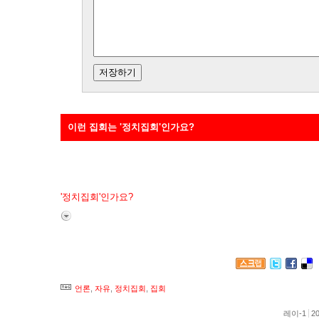
이런 집회는 '정치집회'인가요?
원래는 "당신도 집회의 주인이 될 수 있다"였는데 이걸 부제로
'정치집회'인가요?
귀찮아서 본문은 안 긁어왔다.
언론
,
자유
,
정치집회
,
집회
레이-1
20