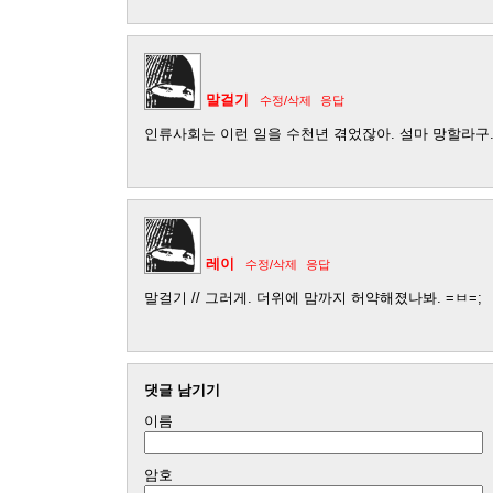
말걸기
수정/삭제
응답
인류사회는 이런 일을 수천년 겪었잖아. 설마 망할라구...
레이
수정/삭제
응답
말걸기 // 그러게. 더위에 맘까지 허약해졌나봐. =ㅂ=;
댓글 남기기
이름
암호