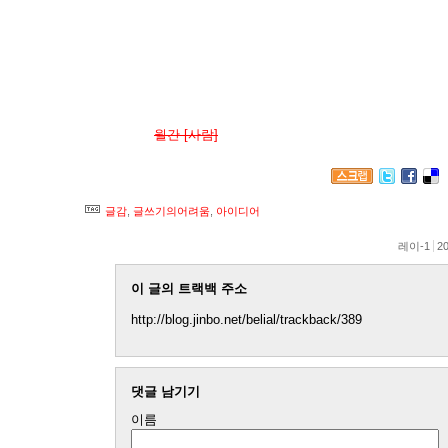
요즘엔 블질 할 에너지도 딸린다. 어쨌든. - 미드족과 저작권 -
경찰과 시민권(자유권) - CSI, CSI spinoff series를 통
'대중운동'과 '시민운동'의 차이 : 대상의 문제냐 관점의 문제냐
것'과 '차별하지 않는 것'의 차이 지금 당장 떠오르는 것들은 저 정
묵혀뒀다가
월간 [사람]
에나 써먹을까..?
예전 마약퇴치 공익광고
글감
,
글쓰기의어려움
,
아이디어
레이-1
20
이 글의 트랙백 주소
http://blog.jinbo.net/belial/trackback/389
댓글 남기기
이름