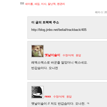
새이름
,
새집
,
이사
,
잘난척
,
팬관리
레이-1
20
이 글의 트랙백 주소
http://blog.jinbo.net/belial/trackback/405
옛날이슬이
수정/삭제
응답
레엑스엑스로 바꾼줄 알았더니 렉스네요.
반갑슴미다. 오나전
rexx
수정/삭제
응답
옛날이슬이 // 저도 반갑슴미다. 오나전. ㅋ