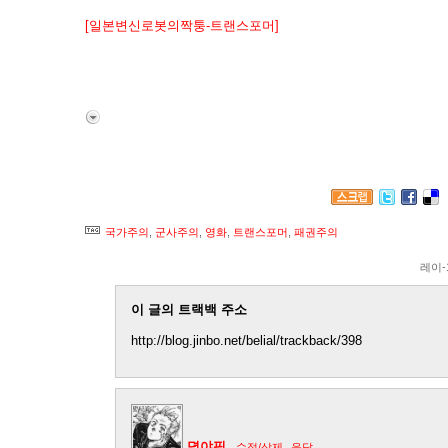
[일본변신로봇의짝퉁-트랜스포머]
에 관련된 글.
++ 스포일러! (뭐.. 봐도 특별한 반전이 없는 영화라서 상
의 새로운 진화를 보여주는 것이 이 영화의 목적인 것으로 
국가주의
,
군사주의
,
영화
,
트랜스포머
,
패권주의
레이-
이 글의 트랙백 주소
http://blog.jinbo.net/belial/trackback/398
뎡야핑
수정/삭제
응답