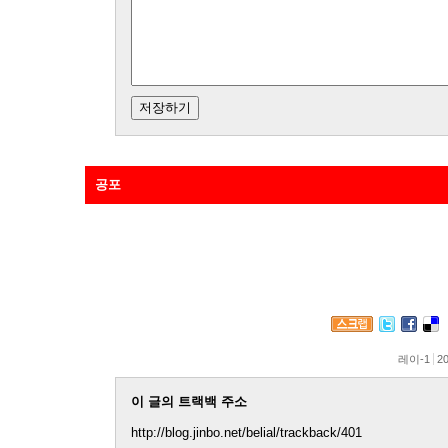
공포
뉴코아-이랜드 투쟁을 보면서 아플까봐 눈 감고 귀 막았더랬다
니 온몸에 소름이 돋고 먹먹하다. 정말 세상이 망할지도 모른다
레이-1
20
이 글의 트랙백 주소
http://blog.jinbo.net/belial/trackback/401