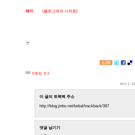
레이
님의
[블로그에게 사죄함]
에 관련된 글.
굳이 저 글에 트랙백을 건 것은 똑같은 상황과 똑같은 사람에게 
Thanks를 받았던 당신에게. ㅋ
+ 이 글을 보는 그 사람만 알 수 있는 내용입니다. 그래도
전환점
,
친구
레이-1
20
이 글의 트랙백 주소
http://blog.jinbo.net/belial/trackback/387
댓글 남기기