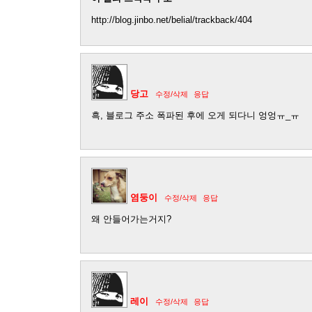
http://blog.jinbo.net/belial/trackback/404
당고
수정/삭제
응답
흑, 블로그 주소 폭파된 후에 오게 되다니 엉엉ㅠ_ㅠ
염둥이
수정/삭제
응답
왜 안들어가는거지?
레이
수정/삭제
응답