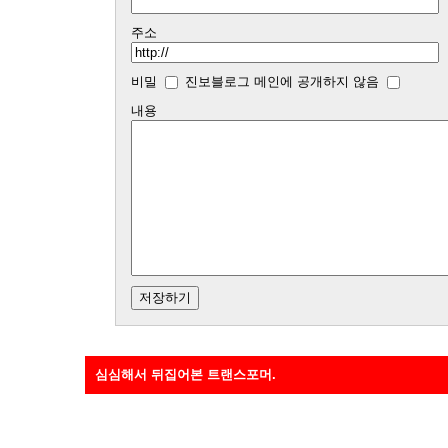
주소
비밀
진보블로그 메인에 공개하지 않음
내용
심심해서 뒤집어본 트랜스포머.
** 뎡야핑님께 바치는(!) 포스팅. 제가 이 영화 너무 재밌게 