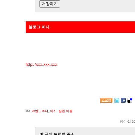
블로그 이사.
진작 살짝 열어둔 곳입니다요. 안 알리려고 했는데, 뭐 이젠 여기
ㅎ
http://xxx.xxx.xxx
입니다.
레이라는 이름, 참 맘에 드는데. 이젠 본명만큼 흔해져서 싫어요
그나마 이름에 의미라도 있었던 것이 정말 어찌나 다행인지. ㅋ 
*2007/10/18 수정. 새 주소 삭제합니다. ^^
야반도주냐
,
이사
,
질린 이름
레이-1
20
이 글의 트랙백 주소