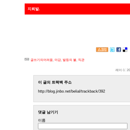
지뢰밭.
열심히, 꾸준히 아주아주 뒤로 미뤄 두었던 지뢰들이 연쇄반응으
고 하나, 내일 원고 하나. 어이쿠야. >_< + 주말의 직관은 들어
글쓰기의어려움
,
마감
,
발등의 불
,
직관
레이-1
20
이 글의 트랙백 주소
http://blog.jinbo.net/belial/trackback/392
댓글 남기기
이름