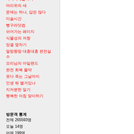
머리위의 새
문제는 하나, 답은 많다
미술시간
뻥구라닷컴
쉬어가는 페이지
식물성의 저항
앙겔 옆차기
얼렁뚱땅 대충대충 완전실
수
오리님의 아일랜드
완전 회복 물약
웃다 죽는 그날까지
인생 뭐 별거있나
지저분한 일기
행복한 아침 맞이하기
방문객 통계
전체
265593
명
오늘
14
명
어제
199
명