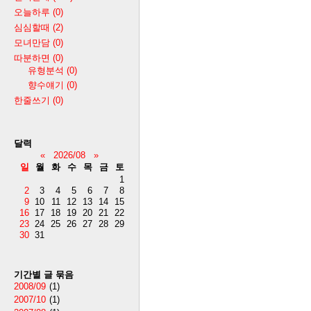
오늘하루
(0)
심심할때
(2)
모녀만담
(0)
따분하면
(0)
유형분석
(0)
향수얘기
(0)
한줄쓰기
(0)
달력
«
2026/08
»
일
월
화
수
목
금
토
1
2
3
4
5
6
7
8
9
10
11
12
13
14
15
16
17
18
19
20
21
22
23
24
25
26
27
28
29
30
31
기간별 글 묶음
2008/09
(1)
2007/10
(1)