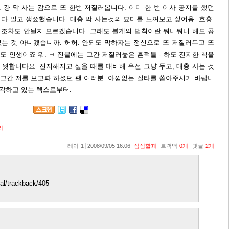
. 걍 막 사는 감으로 또 한번 저질러봅니다. 이미 한 번 이사 공지를 했던
 다 밀고 생쑈했습니다. 대충 막 사는것의 묘미를 느껴보고 싶어용. 호홍.
것 조차도 안될지 모르겠습니다. 그래도 블계의 법칙이란 뭐니뭐니 해도 공
는 것 아니겠습니까. 허허. 안되도 막하자는 정신으로 또 저질러두고 또
 인생이죠 뭐. ㅋ 진블에는 그간 저질러놓은 흔적들 - 하도 진지한 척을
기가 뭣합니다요. 진지해지고 싶을 때를 대비해 우선 그냥 두고, 대충 사는 것
 그간 저를 보고파 하셨던 팬 여러분. 아낌없는 질타를 쏟아주시기 바랍니
 착각하고 있는 렉스로부터.
리
레이-1
2008/09/05 16:06
심심할때
트랙백
0
개
댓글
2
개
lial/trackback/405