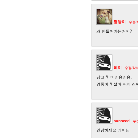
염둥이
수정/
왜 안들어가는거지?
레이
수정/삭
당고 // ㅋ 죄송죄송.
염둥이 // 설마 저게 진
sunseed
수
안녕하세요 레이님