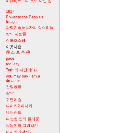
&quot;누구의 것도 아닌 집
...
1917
Power to the People's
Imag...
과학기술노동자의 잡소리들
땅의 사람들
진보호스팅
이웃사촌
@ 소 보 루 @
pace
too lazy
Tori~의 사진이야기
you may say i am a
dreamer
간장공장
갈막
귀연이슬
나이키? 아나키!
네버랜드
다섯병 안의 들레꽃
동동이의 그림일기
마지막에말하기