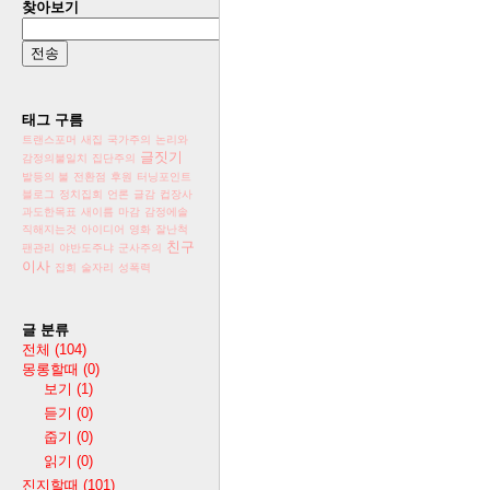
찾아보기
태그 구름
트랜스포머
새집
국가주의
논리와
글짓기
감정의불일치
집단주의
발등의 불
전환점
후원
터닝포인트
블로그
정치집회
언론
글감
컵장사
과도한목표
새이름
마감
감정에솔
직해지는것
아이디어
영화
잘난척
친구
팬관리
야반도주냐
군사주의
이사
집회
술자리
성폭력
글 분류
전체
(104)
몽롱할때
(0)
보기
(1)
듣기
(0)
줍기
(0)
읽기
(0)
진지할때
(101)