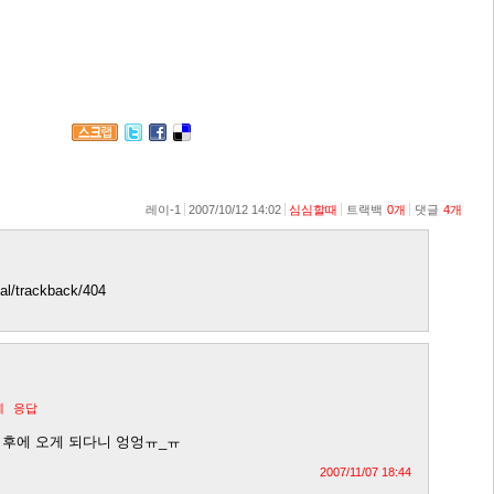
. 이젠 본명만큼 흔해져서 싫어요. ㅎ
것이 정말 어찌나 다행인지. ㅋ 암튼. 거기서 보죠. ㅎ
제합니다. ^^
레이-1
2007/10/12 14:02
심심할때
트랙백
0
개
댓글
4
개
lial/trackback/404
제
응답
 후에 오게 되다니 엉엉ㅠ_ㅠ
2007/11/07 18:44