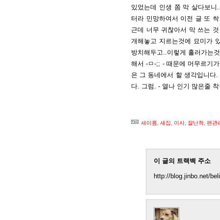
있었는데 인생 쫌 막 살다보니.
터라 민망하여서 이전 글 또 싹
근데 너무 귀찮아서 막 쓰는 
개해놓고 지르는것에 묘미가 있
방치해두고..이렇게 흘러가는것도
해서 -ㅁ-;; - 때문에 머무르
은 그 동네에서 할 생각입니다.
다. 그럼. - 열나 인기 많은줄
새이름
,
새집
,
이사
,
잘난척
,
팬관
이 글의 트랙백 주소
http://blog.jinbo.net/be