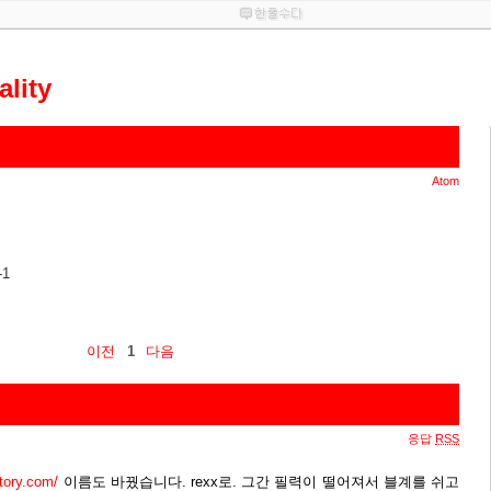
ality
Atom
-1
이전
1
다음
응답
RSS
story.com/
이름도 바꿨습니다. rexx로. 그간 필력이 떨어져서 블계를 쉬고