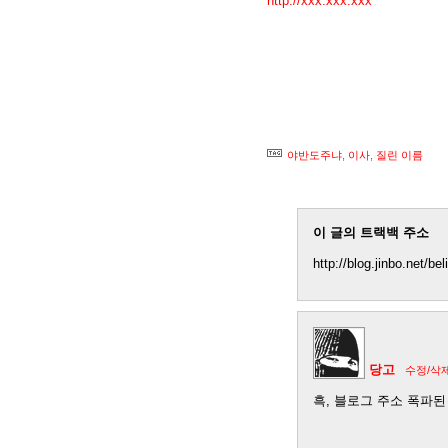
http://xxx.xxx.xxx
입니다.
레이라는 이름, 참 맘에 드는데
그나마 이름에 의미라도 있었던 
*2007/10/18 수정. 새 주소 삭
야반도주냐
,
이사
,
질린 이름
이 글의 트랙백 주소
http://blog.jinbo.net/be
당고
수정/삭
흑, 블로그 주소 폭파된