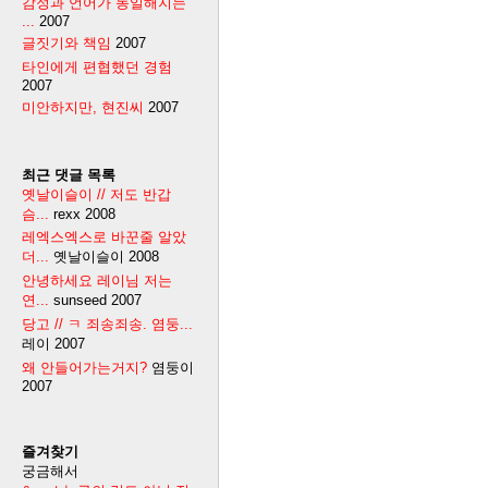
감정과 언어가 동일해지는
...
2007
글짓기와 책임
2007
타인에게 편협했던 경험
2007
미안하지만, 현진씨
2007
최근 댓글 목록
옛날이슬이 // 저도 반갑
슴...
rexx
2008
레엑스엑스로 바꾼줄 알았
더...
옛날이슬이
2008
안녕하세요 레이님 저는
연...
sunseed
2007
당고 // ㅋ 죄송죄송. 염둥...
레이
2007
왜 안들어가는거지?
염둥이
2007
즐겨찾기
궁금해서