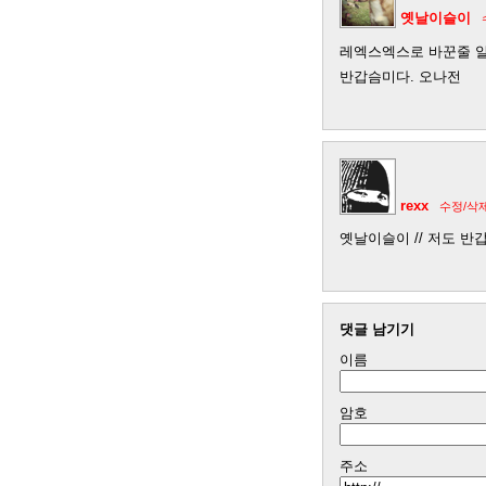
옛날이슬이
레엑스엑스로 바꾼줄 
반갑슴미다. 오나전
rexx
수정/삭
옛날이슬이 // 저도 반
댓글 남기기
이름
암호
주소