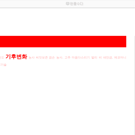
기후변화
선도
농사 씨앗보존 겸손
농사, 고추
마음다스리기
발리
비
새만금, 에코머니
정기술