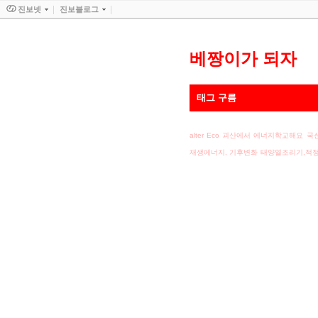
진보넷
진보블로그
베짱이가 되자
태그 구름
alter Eco
괴산에서 에너지학교해요
국
재생에너지, 기후변화
태양열조리기,적