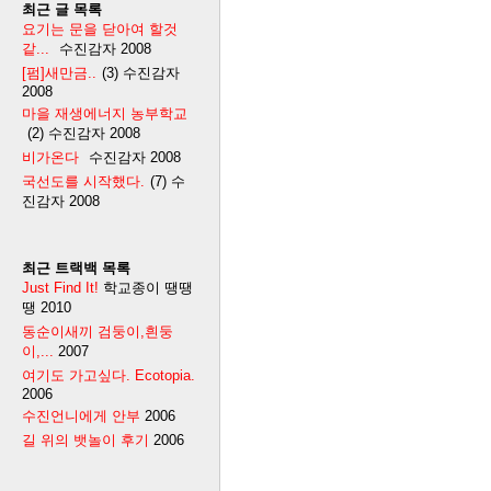
최근 글 목록
요기는 문을 닫아여 할것
같...
수진감자
2008
[펌]새만금..
(3)
수진감자
2008
마을 재생에너지 농부학교
(2)
수진감자
2008
비가온다
수진감자
2008
국선도를 시작했다.
(7)
수
진감자
2008
최근 트랙백 목록
Just Find It!
학교종이 땡땡
땡
2010
동순이새끼 검둥이,흰둥
이,...
2007
여기도 가고싶다. Ecotopia.
2006
수진언니에게 안부
2006
길 위의 뱃놀이 후기
2006