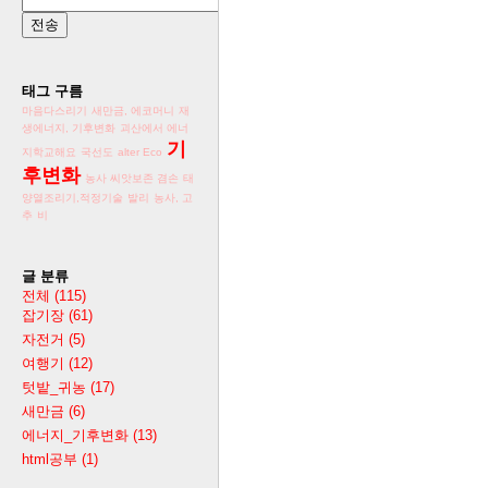
태그 구름
마음다스리기
새만금, 에코머니
재
생에너지, 기후변화
괴산에서 에너
기
지학교해요
국선도
alter Eco
후변화
농사 씨앗보존 겸손
태
양열조리기,적정기술
발리
농사, 고
추
비
글 분류
전체
(115)
잡기장
(61)
자전거
(5)
여행기
(12)
텃밭_귀농
(17)
새만금
(6)
에너지_기후변화
(13)
html공부
(1)