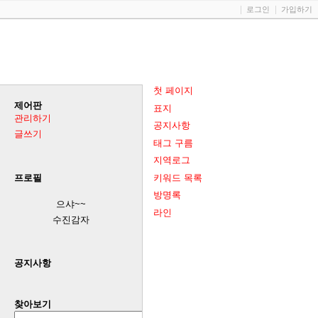
로그인
가입하기
첫 페이지
제어판
표지
관리하기
공지사항
글쓰기
태그 구름
지역로그
키워드 목록
프로필
방명록
으샤~~
라인
수진감자
공지사항
찾아보기