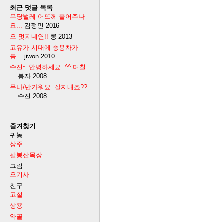
최근 댓글 목록
무당벌레 어뜨께 풀어주나
요...
김정민
2016
오 멋지네연!!
콩
2013
고유가 시대에 승용차가
통...
jiwon
2010
수진~ 안녕하세요. ^^ 며칠
...
붕자
2008
무나/반가워요..잘지내죠??
...
수진
2008
즐겨찾기
귀농
상주
팔봉산목장
그림
오기사
친구
고철
상용
약골