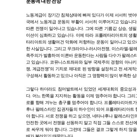
운동에 대한 전망
노동계급이 장기간 침체상태에 빠져 있다가 이제 서서히 벗
국에서 노동계급 운동의 부활이 서서히 이루어지고 있습니다
따른 전쟁이 일어나고 있습니다
.
그에 따른 기름값 상승
,
생필
이션이 심화하고 있습니다
.
이에 따라 프롤레타리아트의 생활
타리아트의 생활여건 악화에 저항하는 운동이 일어나고 있으나
한 사실입니다
.
그리고 우크라이나
-
러시아전쟁
,
이스라엘
-
팔레
족주의가 발흥하여 이른바 운동한다는 사람들 다수가 팔레스타
고 있습니다
.
코뮤니스트좌파와 일부 국제주의 경향의 아나키
쟁
,
계급전쟁
”
의 기치로 제대로 된 방향을 설정하고 전 세계
구성해서 활동하고 있으나 아직은 그 영향력이 많이 부족한 
그렇다 하더라도 침머발트에서 있었던 세계대회의 중요성과
다
.
어느 한쪽을 지지하는 활동을 이제 멈추어야 합니다
.
그리
로를 향해 겨누는 총구를 멈추어야 합니다
.
프롤레타리아트가 
후나 팔레스타인 집권자들의 하수인이 되어 프롤레타리아트 
야 합니다
.
서로 전쟁을 하고 싶으면
,
네타냐후나 팔레스타인의
안전한 곳에서 전쟁을 선동하지 말고 직접 그들 스스로 전선
로 싸우게 둬야 합니다
.
그런데 그들은 결코 그렇게 하지 않
배가 불러있기 때문입니다
.