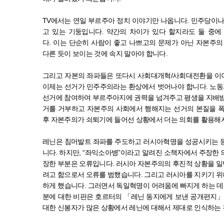
TV
에서는 연일 부르주아 정치 이야기만 나옵니다
. 민주당이
고 있는 기둥입니다
.
약간의 차이가 있다 할지라도 둘 중에
다
.
이는 단순히 사람이 좋고 나쁘고의 문제가 아닌 자본주의
다른 듯이 보이는 것에 속지 말아야 합니다
.
그리고
자본의 좌파들은 또다시 사회대개혁/사회대전환을 
이제는 선거가 민주주의라는 환상에서 벗어나야 합니다
.
노
선거에 참여하여 부르주아지에 권력을 넘겨주고 평생을 지배
거를 거부하고 자본주의 사회에서 행해지는 선거의 본질을 
후 자본주의가 쇠퇴기에 들어선 상황에서 더는 의회를 활용해
레닌은 침머발트 좌파를 주도하고 러시아혁명을 성공시키는 등
니다
.
하지만
, “
좌익소아병
”
이라고 알려진 소책자에서 주장한 
장한 부분은 오류입니다
.
러시아 자본주의의 후진적 상황을 일
려고 함으로서 오류를 범했습니다
.
그리고 러시아를 지키기 위
하게 했습니다
.
그러면서 독일혁명이 어려움에 빠지게 하는 데
분에 대한 비판은 호르터의
「
레닌 동지에게 보낸 공개편지
대한 신봉자가 많은 상황에서 레닌에 대해서 제대로 인식하는