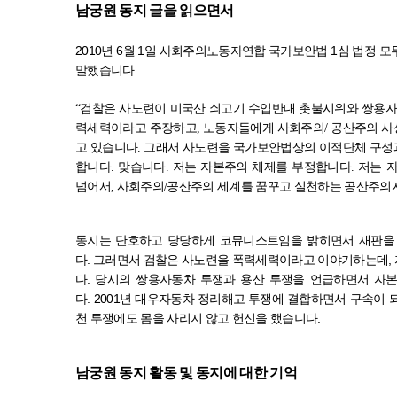
남궁원 동지 글을 읽으면서
2010
년
6
월
1
일 사회주의노동자연합 국가보안법
1
심 법정 
말했습니다
.
“
검찰은 사노련이 미국산 쇠고기 수입반대 촛불시위와 쌍용
력세력이라고 주장하고
,
노동자들에게 사회주의
/
공산주의 사
고 있습니다
.
그래서 사노련을 국가보안법상의 이적단체 구성
합니다
.
맞습니다
.
저는 자본주의 체제를 부정합니다
.
저는 
넘어서
,
사회주의
/
공산주의 세계를 꿈꾸고 실천하는 공산주의
동지는 단호하고 당당하게 코뮤니스트임을 밝히면서 재판을
다
.
그러면서 검찰은 사노련을 폭력세력이라고 이야기하는데, 
다
.
당시의 쌍용자동차 투쟁과 용산 투쟁을 언급하면서 자
다
.
2001
년 대우자동차 정리해고 투쟁에 결합하면서 구속이 
천 투쟁에도 몸을 사리지 않고 헌신을 했습니다
.
남궁원 동지 활동 및 동지에 대한 기억