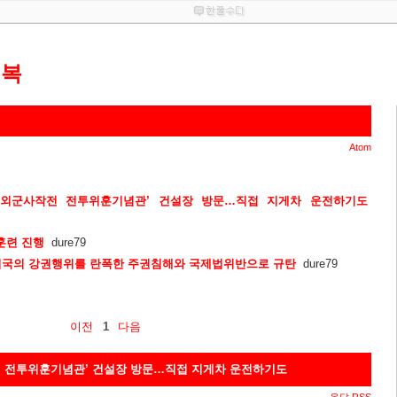
행복
Atom
‘해외군사작전 전투위훈기념관’ 건설장 방문…직접 지게차 운전하기도
훈련 진행
dure79
미국의 강권행위를 란폭한 주권침해와 국제법위반으로 규탄
dure79
이전
1
다음
전 전투위훈기념관’ 건설장 방문…직접 지게차 운전하기도