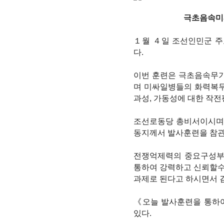
극초음속미싸일발
１월 ４일 조선인민군 
다.
이번 훈련은 극초음속무
며 미싸일병들의 화력복
과성, 가동성에 대한 작
조선로동당 총비서이시며
동지께서 발사훈련을 참
전쟁억제력의 중요구성부
통하여 강력하고 신뢰할수
과제로 된다고 하시면서 
《오늘 발사훈련을 통하
있다.