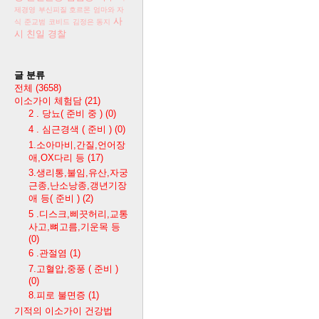
제경영
부신피질 호르몬
엄마와 자
사
식
준교범
코비드
김정은 동지
시
친일 경찰
글 분류
전체
(3658)
이소가이 체험담
(21)
2 . 당뇨( 준비 중 )
(0)
4 . 심근경색 ( 준비 )
(0)
1.소아마비,간질,언어장
애,OX다리 등
(17)
3.생리통,불임,유산,자궁
근종,난소낭종,갱년기장
애 등( 준비 )
(2)
5 .디스크,삐끗허리,교통
사고,뼈고름,기운목 등
(0)
6 .관절염
(1)
7.고혈압,중풍 ( 준비 )
(0)
8.피로 불면증
(1)
기적의 이소가이 건강법