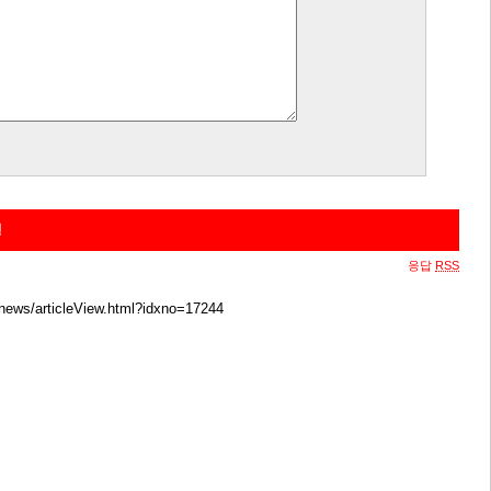
행
응답
RSS
news/articleView.html?idxno=17244