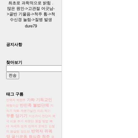
최초로 과학적으로 밝힘 .
많은 원인->고관절 어긋남-
>골반 기울음->척주 휨->척
수신경 눌림->질병 발생
dure79
공지사항
찾아보기
태그 구름
가짜 기독교인
반역자 박완주
반민족 불법단체
체형이상
지
자기 약화
자본가살인
미리 막기
무릎 당기기
이소가이 전단지
북
극 이동 주기
자문단
뭉칠 방법
뼈
대
자세와 성격
반역자 문재인
김철
반역자
위궤
의 몸살림
장도선
양
굴신운동
협심증
척주
국