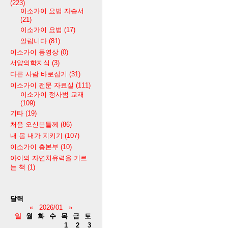
(223)
이소가이 요법 자습서
(21)
이소가이 요법
(17)
알립니다
(81)
이소가이 동영상
(0)
서양의학지식
(3)
다른 사람 바로잡기
(31)
이소가이 전문 자료실
(111)
이소가이 정사범 교재
(109)
기타
(19)
처음 오신분들께
(86)
내 몸 내가 지키기
(107)
이소가이 총본부
(10)
아이의 자연치유력을 기르
는 책
(1)
달력
«
2026/01
»
일
월
화
수
목
금
토
1
2
3