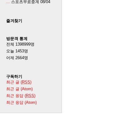
...
스포츠무료중계
08/04
즐겨찾기
방문객 통계
전체
1398999
명
오늘
1453
명
어제
2664
명
구독하기
최근 글 (
RSS
)
최근 글 (Atom)
최근 응답 (
RSS
)
최근 응답 (Atom)