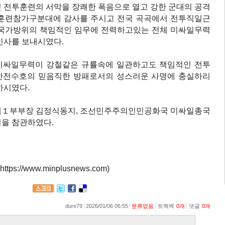
 전투훈련의 서막을 장쾌한 폭음으로 열고 강한 군대의 공격
 훈련참가구분대에 감사를 주시고 전국 곡곡에서 전투직일근
 국가방위의 책임적인 임무에 전력하고있는 전체 미싸일무력
인사를 보내시였다.
미싸일무력이 강철같은 규률속에 일관하고도 책임적인 전투
안전수호의 믿음직한 방패로서의 성스러운 사명에 충실하리
하시였다.
제１부부장 김정식동지, 조선민주주의인민공화국 미싸일총국
을 참관하였다.
s://www.minplusnews.com)
dure79
2026/01/06 06:55
분류없음
트랙백
0
개
댓글
0
개