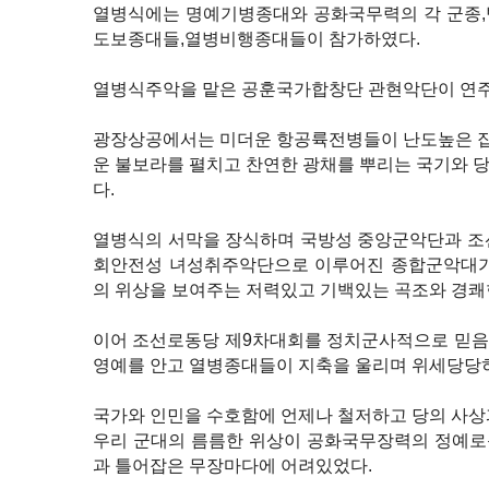
열병식에는 명예기병종대와 공화국무력의 각 군종,
도보종대들,열병비행종대들이 참가하였다.
열병식주악을 맡은 공훈국가합창단 관현악단이 연주
광장상공에서는 미더운 항공륙전병들이 난도높은 
운 불보라를 펼치고 찬연한 광채를 뿌리는 국기와 
다.
열병식의 서막을 장식하며 국방성 중앙군악단과 조
회안전성 녀성취주악단으로 이루어진 종합군악대가
의 위상을 보여주는 저력있고 기백있는 곡조와 경쾌
이어 조선로동당 제9차대회를 정치군사적으로 믿음
영예를 안고 열병종대들이 지축을 울리며 위세당당
국가와 인민을 수호함에 언제나 철저하고 당의 사상
우리 군대의 름름한 위상이 공화국무장력의 정예로
과 틀어잡은 무장마다에 어려있었다.