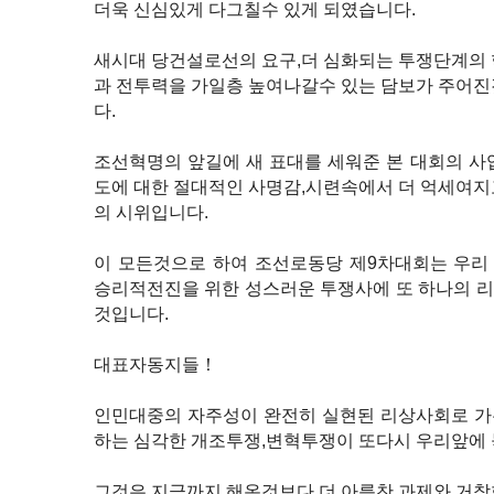
더욱 신심있게 다그칠수 있게 되였습니다.
새시대 당건설로선의 요구,더 심화되는 투쟁단계의 
과 전투력을 가일층 높여나갈수 있는 담보가 주어진
다.
조선혁명의 앞길에 새 표대를 세워준 본 대회의 사
도에 대한 절대적인 사명감,시련속에서 더 억세여지
의 시위입니다.
이 모든것으로 하여 조선로동당 제9차대회는 우리
승리적전진을 위한 성스러운 투쟁사에 또 하나의 
것입니다.
대표자동지들！
인민대중의 자주성이 완전히 실현된 리상사회로 가
하는 심각한 개조투쟁,변혁투쟁이 또다시 우리앞에
그것은 지금까지 해온것보다 더 아름찬 과제와 거창