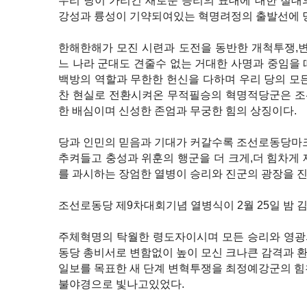
우리 당이 가리킨 새로운 승리의 표대에 대한 절대
강성과 륭성이 기약되여있는 혁명려정의 출발선에 
한해한해가 모진 시련과 도전을 동반한 개척투쟁,변
느 나라 군대도 견줄수 없는 거대한 사명과 중임을
백방의 역할과 무한한 헌신을 다하며 우리 당의 모
찬 현실로 전환시켜온 무적필승의 혁명적당군은 조
한 배심이며 신성한 존엄과 무궁한 힘의 상징이다.
당과 인민의 믿음과 기대가 커갈수록 조선로동당마크
추켜들고 충성과 위훈의 행군을 더 크게,더 힘차게
를 과시하는 장엄한 열병이 승리와 진군의 광장을 
조선로동당 제9차대회기념 열병식이 2월 25일 밤
주체혁명의 탁월한 령도자이시며 모든 승리와 영광
동당 총비서로 변함없이 높이 모신 크나큰 감격과 
일보를 목표한 새 단계 변혁투쟁을 최정예강군의 힘
불야경으로 빛나고있었다.