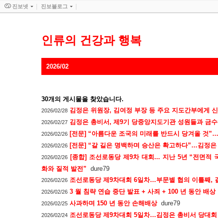
진보넷
진보블로그
인류의 건강과 행복
2026/02
30
개의 게시물을 찾았습니다.
김정은 위원장, 김여정 부장 등 주요 지도간부에게 
2026/02/28
김정은 총비서, 제9기 당중앙지도기관 성원들과 금
2026/02/27
[전문] “아름다운 조국의 미래를 반드시 당겨올 것”…
2026/02/26
[전문] “갈 길은 명백하며 승산은 확고하다”…김정은
2026/02/26
[종합] 조선로동당 제9차 대회... 지난 5년 “전면적
2026/02/26
화와 질적 발전”
dure79
조선로동당 제9차대회 6일차…부문별 협의 이틀째, 
2026/02/26
3 월 침략 연습 중단 발표 + 사죄 + 100 년 동안 배상
2026/02/26
사과하며 150 년 동안 손해배상
dure79
2026/02/25
조선로동당 제9차대회 5일차…김정은 총비서 당대회 
2026/02/24