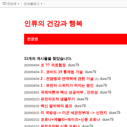
진보넷
진보블로그
인류의 건강과 행복
전염병
11
개의 게시물을 찾았습니다.
조 ?? 의료협정
dure79
2020/04/04
3 . 코비드 19 통제법 가설
dure79
2020/04/04
2 . 전염병과 면역력에 관한 가설
dure79
2020/04/04
(1)
1 . 유전자 스위치가 꺼지는 원인
dure79
2020/04/04
국제여론과 백신 성공여부 , 안전성
dure79
2020/03/01
유전자조작 생물무기
dure79
2020/02/23
백신 달러에의 음모
dure79
2020/02/22
미 국방성--> 미군 세균전부대 --> 신천지
dure79
2020/02/22
코로나+에볼라+에이즈=신종 코로나
dure79
2020/02/22
유전조작된 신종 코로나
dure79
2020/02/22