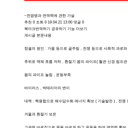
~전염병과 면역력에 관한 가설
추천 0 조회 0 19.04.21 13:00 댓글 0
북마크번역하기 공유하기 기능 더보기
게시글 본문내용
창궐의 원인 : 가뭄 등으로 굶주림 , 전쟁 등으로 사회적 과로
추위로 액체 흐름 저하 , 환절기 몸의 파이프( 혈관 신경 림프관 
몸의 파이프 눌림 , 운동부족
바이러스 , 박테리아의 변이
대책 : 핵융합으로 해수담수화 에너지 확보 ( 기술발전 ) , 전쟁 등
겨울과 환절기 보온
고관절 바로잡기로 몸을 바르게 하고 운동을 하여 면역력 확보