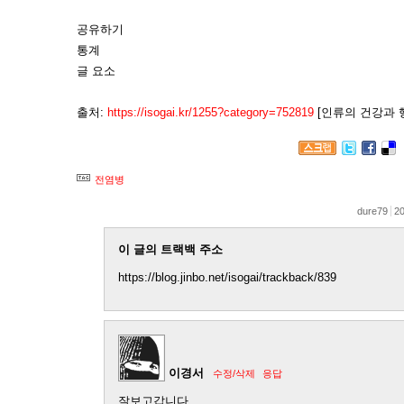
공유하기
통계
글 요소
출처:
https://isogai.kr/1255?category=752819
[인류의 건강과 
전염병
dure79
20
이 글의 트랙백 주소
https://blog.jinbo.net/isogai/trackback/839
이경서
수정/삭제
응답
잘보고갑니다