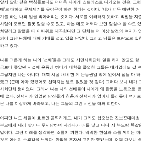
앞서 말한 깊은 빡침들보다도 더더욱 나에게 스트레스로 다가오는 것은, 그런
애’로 대하고 문제제기를 유야무야 하려 한다는 것이다. “네가 너무 예민한 거 
기를 하는 나의 입을 막아버리는 것이다. 서로를 이해하지 못하고 막말을 지껄
사람이 모르면 잘못 말할 수도 있고, 아는 데도 어쩌다 보면 말실수 할 수도 
쳐달라고 말했을 때 이따위로 대꾸한다면 그 단체는 더 이상 발전의 여지가 없
되어 그냥 단체에 대해 기대를 접고 입을 닫았다. 그리고 남들은 보람으로 일
하고 있다.
나를 괴롭게 하는 나의 ‘선배’들은 그래도 시민사회단체 일을 하지 않고도 할
금보다 좋았던 시절에 운동권 하다가 대학을 졸업한 그들은 대기업에도 갈 
그렇지만 나는 아니다. 대학 시절 내내 한 게 운동권일 밖에 없어서 남들 다
했고 (근데 아마 했었어도 선택지는 별로 없었을 것 같다) 그러다 보니 내가 그
사회단체 뿐이었다. 그래서 나는 나의 선배들이 나에게 왜 활동을 노동으로, 
에 없다. 선택지가 있었던 당신들의 청춘과 선택지가 없어서 몰리듯이 여기로
은 나를 이상하게 바라보고, 나는 그들의 그런 시선을 애써 피한다.
어쩌면 나도 세월이 흐르면 끔찍하게도, 내가 그리도 혐오했던 진보꼰대마초 
부모에게 내리 맞거나 무시당하며 자라다가 애를 낳고 나니 지 부모랑 똑같
말이다. 그런 미래를 생각하면 소름이 끼친다. 막막한 현실과 소름 끼치는 미
것은 아닌지 소외감을 느꼈다. 한참을 혼자서 고민만 했었는데, 어쩌 다보니 