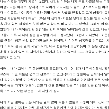
나는 어렸을 때부터 차별이 싫었다. 싫었던 이유는 내가 주로 차별을 받는 피
여성이라는 이유로, 상대적으로 나이가 어리다는 이유로, 성소수자라는 이유
다는 이유로, 나는 종종 혐오와 경멸 속에서 차별을 받았었고 그게 싫었다. 
많은 사람들이 나와 똑같이 (혹은 더 심하게) 차별을 당하고 혐오를 받고 있다는
을 차별 있는 세상에서 차별 없는 세상으로 바꿔 나가고 싶었다. 그래서 이십
었었다. 내가 뛰어들었던 진영에는 먼저 뛰어든 ‘선배’들이 조금 있었고, 나
그들이 모두 다 나와 같은 불나방일 거라고 생각했다. 그런데 아니었다. 그 
을 구하기 힘든 신입 활동가만 노려서 언어적, 비언어적 성폭력을 휘두르는 사
게 어쩌다 잘 못 걸려 시달리다가, 너무 힘들어서 도망치듯이 그 운동 진영을
운동 진영에 있는 모 시민사회단체에서 일하고 있는데……. 요즘의 나는 그
도망치고 싶다.
이러는 내가 그냥 너무 유난인지도 모르겠다. 아니면 내가 너무 예민해서, 혹
르겠다. 어떤 이들은 편하고 진보적이고 인권적이라고 칭찬하는 단체에서 일
니 말이다. 분명 이 단체가 어느 정도 편하고 진보적이고 인권적인 것은 사실
학력 등을 따지지 않으며, 일할 때 생활 한복을 입든 추리닝을 입든 간에 아무
득으로 다가오는 부분은 그게 다인 거 같다.
내가 지금 일하는 곳은 나와는 결이 많이 다른 사람들로 구성이 되어 있다. 
페미 레즈 여자애는 단체 내 상근자건 회원이건 간에 없다는 말이다. 서로 공