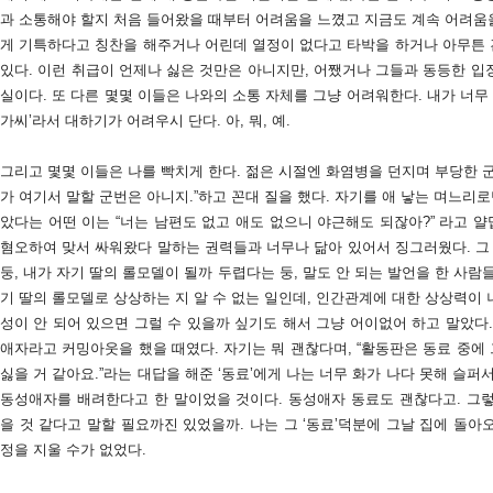
과 소통해야 할지 처음 들어왔을 때부터 어려움을 느꼈고 지금도 계속 어려움을
게 기특하다고 칭찬을 해주거나 어린데 열정이 없다고 타박을 하거나 아무튼
있다. 이런 취급이 언제나 싫은 것만은 아니지만, 어쨌거나 그들과 동등한 입
실이다. 또 다른 몇몇 이들은 나와의 소통 자체를 그냥 어려워한다. 내가 너무 ‘쎈
가씨’라서 대하기가 어려우시 단다. 아, 뭐, 예.
그리고 몇몇 이들은 나를 빡치게 한다. 젊은 시절엔 화염병을 던지며 부당한 
가 여기서 말할 군번은 아니지.”하고 꼰대 질을 했다. 자기를 애 낳는 며느
았다는 어떤 이는 “너는 남편도 없고 애도 없으니 야근해도 되잖아?” 라고 얄
혐오하여 맞서 싸워왔다 말하는 권력들과 너무나 닮아 있어서 징그러웠다. 그 
둥, 내가 자기 딸의 롤모델이 될까 두렵다는 둥, 말도 안 되는 발언을 한 사람들
기 딸의 롤모델로 상상하는 지 알 수 없는 일인데, 인간관계에 대한 상상력이
성이 안 되어 있으면 그럴 수 있을까 싶기도 해서 그냥 어이없어 하고 말았다
애자라고 커밍아웃을 했을 때였다. 자기는 뭐 괜찮다며, “활동판은 동료 중에 
싫을 거 같아요.”라는 대답을 해준 ‘동료’에게 나는 너무 화가 나다 못해 슬퍼
동성애자를 배려한다고 한 말이었을 것이다. 동성애자 동료도 괜찮다고. 그
을 것 같다고 말할 필요까진 있었을까. 나는 그 ‘동료’덕분에 그날 집에 돌
정을 지울 수가 없었다.