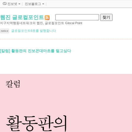
진보넷
진보블로그
웹진 글로컬포인트
지구지역행동네트워크의 웹진, 글로컬포인트 Glocal Point
글로컬포인트6호를 발행합니다
notice
[칼럼] 활동판의 진보꼰대마초를 털고싶다