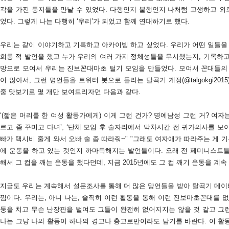
각을 가진 동지들을 만날 수 있었다. 다행인지 불행인지 나처럼 고생하고 
었다. 그렇게 나는 다행히 ‘우리’가 되었고 함께 연대하기로 했다.
우리는 같이 이야기하고 기록하고 아카이빙 하고 싶었다. 우리가 어떤 일들을 
희롱 적 발언을 했고 누가 우리의 여러 가지 정체성들을 무시했는지, 기록하고
망으로 모여서 우리는 진보꼰대마초 털기 모임을 만들었다. 모여서 꼰대들의
이 많아서, 그런 명언들을 트위터 봇으로 돌리는 탈곡기 계정(@talgokgi20
중 맛보기로 몇 개만 보여드리자면 다음과 같다.
‘(짧은 머리를 한 여성 활동가에게) 이게 그런 건가? 명예남성 그런 거? 여자
르고 좀 꾸미고 다녀’, ‘단체 모임 후 술자리에서 막차시간 전 귀가의사를 
빠가 택시비 줄게 와서 오빠 술 좀 따라줘~" "그래도 여자애가 따라주는 게 기
에 운동을 하고 있는 것인지 까마득해지는 발언들이다. 오래 전 페미니스트
해서 그 컵을 깨는 운동을 했다던데, 지금 2015년에도 그 컵 깨기 운동을 계
지금도 우리는 계속해서 설문조사를 통해 더 많은 망언들을 받아 탈곡기 데
낌이다. 우리는, 아니 나는, 솔직히 이런 활동을 통해 이런 진보마초꼰대를 
둥을 치고 무슨 난장판을 벌여도 그들이 완전히 없어지지는 않을 것 같고 그런
나는 그냥 나의 활동이 하나의 경고나 충고로만이라도 남기를 바란다. 이 활