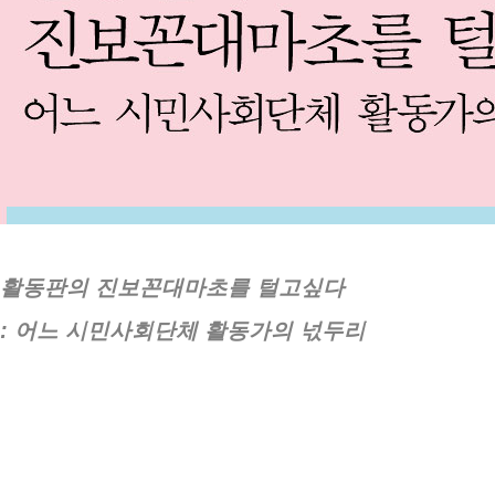
활동판의 진보꼰대마초를 털고싶다
: 어느 시민사회단체 활동가의 넋두리